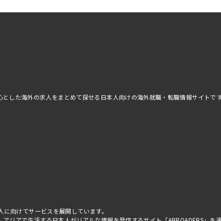
アを中心とした海外の求人をまとめて探せる日本人向けの海外就職・転職情報サイトで
べての人に向けてサービスを展開しています。
はじめ、アジアで生活する日本人がリアルな情報を発信するサイト「
ABROADERS
」を