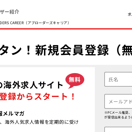
ザー紹介
求
RS CAREER（アブローダーズキャリア）
タン！
新規会員登録（
の海外求人サイト
登録から
スタート！
報メルマガ
※PCメール推奨
が受信出来るよう
、海外人気求人情報を定期的に受け