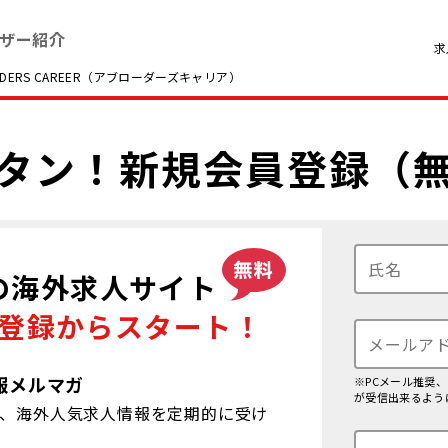
ザー紹介
求
RS CAREER（アブローダーズキャリア）
タン！
新規会員登録（
の海外求人サイト
登録から
スタート！
報メルマガ
※PCメール推奨
が受信出来るよう
、海外人気求人情報を定期的に受け