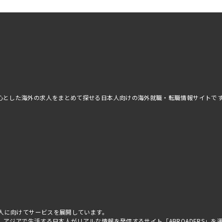
アを中心とした海外の求人をまとめて探せる日本人向けの海外就職・転職情報サイトで
べての人に向けてサービスを展開しています。
はじめ、アジアで生活する日本人がリアルな情報を発信するサイト「
ABROADERS
」を