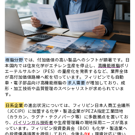
樹脂分野
では、付加価値の高い製品へのシフトが顕著です。日
本国内では住友化学がエチレン生産を停止し、
高機能樹脂
ポリ
エーテルサルホン（PES）の量産化を発表するなど、業界全体
が高付加価値路線へ舵を切っています。フィリピンでも自動
車・電子部品向け高機能樹脂の
求人需要
が増加しており、成
形・加工技術や品質管理のスペシャリストが求められていま
す。
日系企業
の進出状況については、フィリピン日本人商工会議所
（JCCIPI）に加盟する化学・製造企業がPEZA指定工業団地
（カラカン、ラグナ・テクノパーク等）に多数拠点を置いてお
り、
バイリンガル技術者
や生産管理職の現地採用ニーズが高ま
っています。フィリピン投資委員会（BOI）も化学・製造業へ
の投資優遇措置を提供しており、今後も
DX
・環境対応に強い