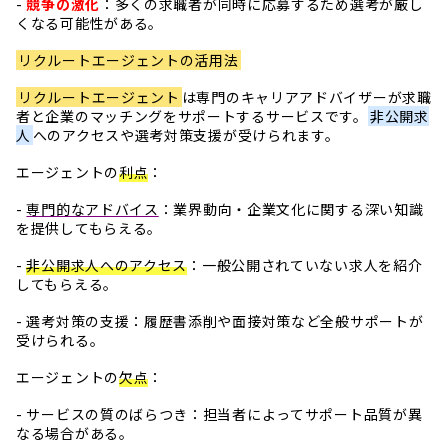
-
競争の激化
：多くの求職者が同時に応募するため選考が厳し
くなる可能性がある。
リクルートエージェントの活用法
リクルートエージェント
は専門のキャリアアドバイザーが求職
者と企業のマッチングをサポートするサービスです。
非公開求
人
へのアクセスや選考対策支援が受けられます。
エージェントの
利点
：
-
専門的なアドバイス
：業界動向・企業文化に関する深い知識
を提供してもらえる。
-
非公開求人へのアクセス
：一般公開されていない求人を紹介
してもらえる。
- 選考対策の支援：履歴書添削や面接対策など全般サポートが
受けられる。
エージェントの
欠点
：
- サービスの質のばらつき：担当者によってサポート品質が異
なる場合がある。