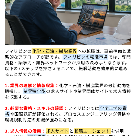
フィリピンの
化学・石油・樹脂業界
への転職は、事前準備と戦
略的なアプローチが鍵です。
フィリピンの転職市場
では、専門
資格・語学力・業界ネットワークが採用の決め手となります。
以下の7ステップを押さえることで、転職活動を効果的に進め
ることができます。
1. 業界の理解と情報収集：
化学・石油・樹脂業界の最新動向を
把握し、
業界特化型
の求人サイトや業界団体サイトで求人情報
を収集する。
2. 必要な資格・スキルの確認：
フィリピンでは
化学工学の資
格
や国際認証が評価される。プロセスエンジニアリング資格や
環境規制対応の知識が強みになる。
3. 求人情報の活用：
求人サイト
と
転職エージェント
を併用