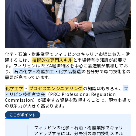
化学・石油・樹脂業界でフィリピンのキャリア市場に参入・活
躍するには、
技術的な専門スキル
と市場特有の知識が必要で
す。フィリピンはPEZA経済特区を中心に製造業が集積してお
り、
石油化学・樹脂加工・化学品製造
の各分野で専門技術者の
需要が高まっています。
化学工学
・
プロセスエンジニアリング
の知識はもちろん、
フ
ィリピン技術者協会
（PRC: Professional Regulation
Commission）が認定する資格を取得することで、現地市場で
の競争力が大きく高まります。
ここがポイント
フィリピンの化学・石油・樹脂業界でキャリ
アアップするには、分野別の専門技術スキル