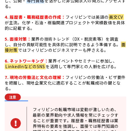
し、公開・
専門資格
を活かした非公開求人の両方にアクセスす
る。
4. 履歴書・職務経歴書の作成：
フィリピンでは英語の
英文CV
が主流。化学・石油・樹脂関連プロジェクトや実績数値を具体
的に記載する。
5. 面接対策：
業界の技術トレンド（DX・脱炭素等）を調査
し、自分の貢献可能性を具体的に説明できるよう準備する。
面
接対策
ではフィリピンのビジネスマナーも押さえる。
6. ネットワーキング：
業界イベントやセミナーに参加し、
LinkedInなどのSNS
を活用して専門家との人脈を広げる。
7. 現地の労働法と文化の理解：
フィリピンの労働法・ビザ要件
を把握し、現地企業文化に適応することが転職成功の鍵とな
る。
注意
フィリピンの転職市場は変動が激しいため、
最新の業界動向や求人情報を常にチェックす
ることが重要です。履歴書・職務経歴書は業
界特有の要素を強調し、面接では専門知識の