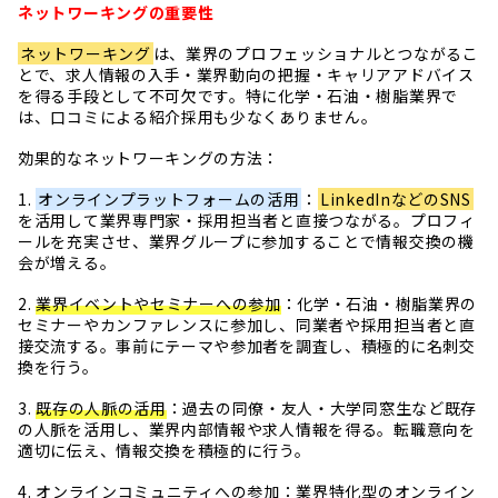
ネットワーキングの重要性
ネットワーキング
は、業界のプロフェッショナルとつながるこ
とで、求人情報の入手・業界動向の把握・キャリアアドバイス
を得る手段として不可欠です。特に化学・石油・樹脂業界で
は、口コミによる紹介採用も少なくありません。
効果的なネットワーキングの方法：
1.
オンラインプラットフォームの活用
：
LinkedInなどのSNS
を活用して業界専門家・採用担当者と直接つながる。プロフィ
ールを充実させ、業界グループに参加することで情報交換の機
会が増える。
2.
業界イベントやセミナーへの参加
：化学・石油・樹脂業界の
セミナーやカンファレンスに参加し、同業者や採用担当者と直
接交流する。事前にテーマや参加者を調査し、積極的に名刺交
換を行う。
3.
既存の人脈の活用
：過去の同僚・友人・大学同窓生など既存
の人脈を活用し、業界内部情報や求人情報を得る。転職意向を
適切に伝え、情報交換を積極的に行う。
4.
オンラインコミュニティへの参加
：業界特化型のオンライン