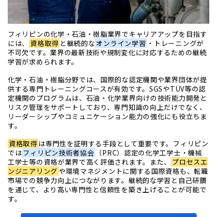
フィリピンの化学・石油・樹脂業界でキャリアアップを目指す
には、
資格取得
と継続的な
オンライン学習
・トレーニングが
不可欠です。業界の最新技術や規制変化に対応するための継続
学習が求められます。
化学・石油・樹脂分野では、国際的な認定機関や業界団体が提
供する専門トレーニングコースが有効です。SGSやTÜV等の認
定機関のプログラムは、石油・化学業界向けの技術能力開発と
リスク管理をサポートしており、専門知識の向上だけでなく、
リーダーシップやコミュニケーション能力の強化にも役立ちま
す。
資格取得
は専門性を証明する手段として重要です。フィリピン
では
フィリピン技術者協会
（PRC）認定の化学工学士・機械
工学士等の資格が業界で高く評価されます。また、
プロセスエ
ンジニアリング
や環境マネジメントに関する国際資格も、転職
市場での競争力向上につながります。継続的な学習と自己研鑽
を通じて、より高い専門性と信頼性を築き上げることが可能で
す。