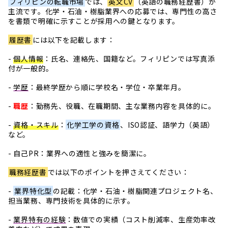
フィリピンの転職市場
では、
英文CV
（英語の職務経歴書）が
主流です。化学・石油・樹脂業界への応募では、専門性の高さ
を書類で明確に示すことが採用への鍵となります。
履歴書
には以下を記載します：
-
個人情報
：氏名、連絡先、国籍など。フィリピンでは写真添
付が一般的。
-
学歴
：最終学歴から順に学校名・学位・卒業年月。
-
職歴
：勤務先、役職、在職期間、主な業務内容を具体的に。
-
資格・スキル
：
化学工学の資格
、ISO認証、語学力（英語）
など。
- 自己PR：業界への適性と強みを簡潔に。
職務経歴書
では以下のポイントを押さえてください：
-
業界特化型
の記載：化学・石油・樹脂関連プロジェクト名、
担当業務、専門技術を具体的に示す。
-
業界特有の経験
：数値での実績（コスト削減率、生産効率改