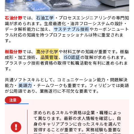
石油分野
では、
石油工学
・プロセスエンジニアリングの専門知
識が求められます。生産最適化・油井フローシステムの設計・
データ解析能力に加え、
サステナブル技術
やカーボンニュート
ラル対応の知識を持つプロフェッショナルは特に重宝されま
す。
樹脂分野
では、
高分子化学
や材料工学の知識が重要です。樹脂
成形・加工技術、
品質管理
、
ISO認証
の理解が求められます。
プラスチック技術者資格の取得で転職活動を有利に進められま
す。
共通ソフトスキルとして、コミュニケーション能力・問題解決
能力・
英語力
・チームワークも重要です。フィリピンでは英語
が公用語であり、業務遂行に不可欠な要素です。
注意
求められるスキルや資格は企業・職種によっ
て異なります。最新の求人情報を確認し、自
身のキャリアプランに合ったスキルを選んで
習得することが重要です。実務経験も重要な