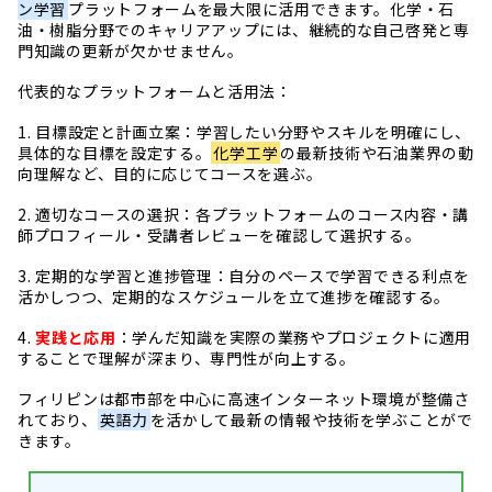
ン学習
プラットフォームを最大限に活用できます。化学・石
油・樹脂分野でのキャリアアップには、継続的な自己啓発と専
門知識の更新が欠かせません。
代表的なプラットフォームと活用法：
1. 目標設定と計画立案：学習したい分野やスキルを明確にし、
具体的な目標を設定する。
化学工学
の最新技術や石油業界の動
向理解など、目的に応じてコースを選ぶ。
2. 適切なコースの選択：各プラットフォームのコース内容・講
師プロフィール・受講者レビューを確認して選択する。
3. 定期的な学習と進捗管理：自分のペースで学習できる利点を
活かしつつ、定期的なスケジュールを立て進捗を確認する。
4.
実践と応用
：学んだ知識を実際の業務やプロジェクトに適用
することで理解が深まり、専門性が向上する。
フィリピンは都市部を中心に高速インターネット環境が整備さ
れており、
英語力
を活かして最新の情報や技術を学ぶことがで
きます。