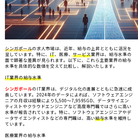
シンガポール
の求人市場は、近年、給与の上昇とともに活況を
呈しています。特に、
IT
、医療、
サービス
業界は、給与水準の
面で顕著な差異が見られます。以下に、これら主要業界の給与
水準を具体的な数値を交えて比較し、解説いたします。
IT業界の給与水準
シンガポール
のIT業界は、デジタル化の進展とともに急速に成
長しています。2024年のデータによれば、ソフトウェアエンジ
ニアの月収は経験により5,500〜7,959SGD、データサイエン
ティストやクラウドエンジニアなど高度専門職ではさらに高い
水準が報告されています。特に、ソフトウェアエンジニアやデ
ータサイエンティストなどの専門職は、高い
給与
水準を維持し
ています。
医療業界の給与水準