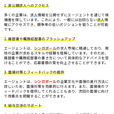
1. 非公開求人へのアクセス
多くの企業は、
求人
情報を公開せずにエージェントを通じて候
補者を探しています。これにより、一般には出回らない
求人
情
報にアクセスでき、競争率の低いポジションを狙うことが可能
です。
2. 履歴書や職務経歴書のブラッシュアップ
エージェントは、
シンガポール
の求人市場に精通しており、現
地の企業が求めるスキルや経験を理解しています。そのため、
履歴書や職務経歴書の書き方について具体的なアドバイスを受
けることができ、応募書類の質を向上させることができます。
3. 面接対策とフィードバックの提供
エージェントは、
シンガポール
の企業文化や面接の進行方法に
詳しいため、面接対策を効果的に行えます。また、面接後のフ
ィードバックを提供してくれることもあり、次回の面接に向け
て改善点を把握することができます。
4. 給与交渉のサポート