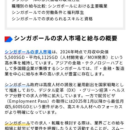
職種別の給与比較: シンガポールにおける主要職業
シンガポールでの労働条件と福利厚生
シンガポールでの求められるスキルと資格
シンガポールの求人市場と給与の概要
シンガポール
の求人市場
は、2024年時点で月収中央値
5,500SGD・平均6,112SGD（人材開発省／MOM発表）という
高水準を維持しています。アジアの金融・テクノロジーハブと
して多国籍企業が集積するシンガポールでは、IT・金融・製造
業を中心に給与水準の高い求人が豊富に存在します。
シンガポール
政府は高度人材の誘致と雇用創出を国家戦略とし
て推進しており、デジタル変革（DX）・グリーン経済・ヘルス
ケア分野での求人が特に拡大しています。一方で就労ビザ
（Employment Pass）の取得には2025年1月以降から最低月
収5,600SGDという要件があり、高スキル人材へのフォーカス
がより明確になっています。
シンガポール
での求人・転職を検討する際は、業界ごとの給与
相場と就労ビザ要件を把握したうえで活動することが、スムー