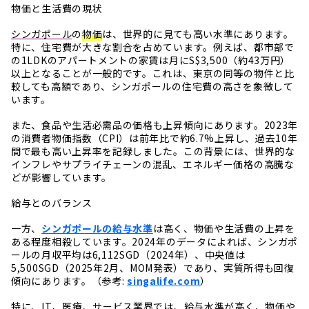
物価と生活費の現状
シンガポール
の
物価
は、世界的に見ても高い水準にあります。
特に、住宅費が大きな割合を占めています。例えば、都市部で
の1LDKのアパートメントの家賃は月にS$3,500（約43万円）
以上となることが一般的です。これは、東京の同等の物件と比
較しても高額であり、シンガポールの住宅費の高さを象徴して
います。
また、食品や生活必需品の価格も上昇傾向にあります。2023年
の消費者物価指数（CPI）は前年比で約6.7%上昇し、過去10年
間で最も高い上昇率を記録しました。この背景には、世界的な
インフレやサプライチェーンの混乱、エネルギー価格の高騰な
どが影響しています。
給与とのバランス
一方、
シンガポールの給与水準
は高く、物価や生活費の上昇を
ある程度相殺しています。2024年のデータによれば、シンガポ
ールの月収平均は6,112SGD（2024年）、中央値は
5,500SGD（2025年2月、MOM発表）であり、実質所得も回復
傾向にあります。（参考:
singalife.com
）
特に、IT、医療、サービス業界では、給与水準が高く、物価や