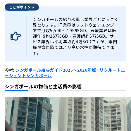
ここがポイント
シンガポールの給与水準は業界ごとに大きく
異なります。IT業界はソフトウェアエンジニ
アで月収5,500〜7,959SGD、医療業界は医
師年収約15万SGD・看護師約5万SGD。サー
ビス業界は平均年収約4万SGDですが、専門
職や管理職ではより高い水準が期待できま
す。
参考:
シンガポール給与ガイド2025〜2026年版 | リクルートエ
ージェントシンガポール
シンガポールの物価と生活費の影響