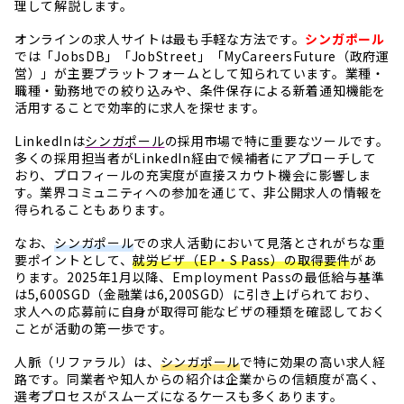
理して解説します。
オンラインの求人サイトは最も手軽な方法です。
シンガポール
では「JobsDB」「JobStreet」「MyCareersFuture（政府運
営）」が主要プラットフォームとして知られています。業種・
職種・勤務地での絞り込みや、条件保存による新着通知機能を
活用することで効率的に求人を探せます。
LinkedInは
シンガポール
の採用市場で特に重要なツールです。
多くの採用担当者がLinkedIn経由で候補者にアプローチして
おり、プロフィールの充実度が直接スカウト機会に影響しま
す。業界コミュニティへの参加を通じて、非公開求人の情報を
得られることもあります。
なお、
シンガポール
での求人活動において見落とされがちな重
要ポイントとして、
就労ビザ（EP・S Pass）の取得要件
があ
ります。2025年1月以降、Employment Passの最低給与基準
は5,600SGD（金融業は6,200SGD）に引き上げられており、
求人への応募前に自身が取得可能なビザの種類を確認しておく
ことが活動の第一歩です。
人脈（リファラル）は、
シンガポール
で特に効果の高い求人経
路です。同業者や知人からの紹介は企業からの信頼度が高く、
選考プロセスがスムーズになるケースも多くあります。