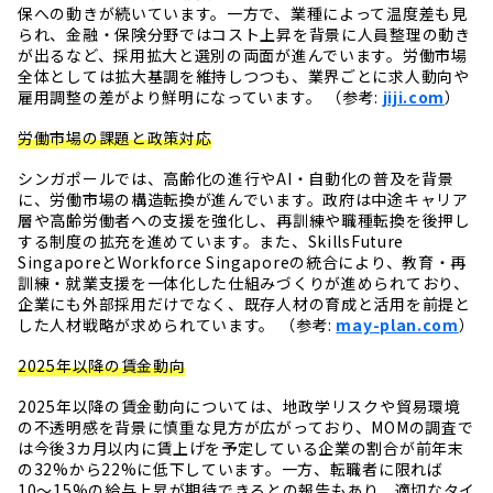
保への動きが続いています。一方で、業種によって温度差も見
られ、金融・保険分野ではコスト上昇を背景に人員整理の動き
が出るなど、採用拡大と選別の両面が進んでいます。労働市場
全体としては拡大基調を維持しつつも、業界ごとに求人動向や
雇用調整の差がより鮮明になっています。 （参考:
jiji.com
）
労働市場の課題と政策対応
シンガポールでは、高齢化の進行やAI・自動化の普及を背景
に、労働市場の構造転換が進んでいます。政府は中途キャリア
層や高齢労働者への支援を強化し、再訓練や職種転換を後押し
する制度の拡充を進めています。また、SkillsFuture
SingaporeとWorkforce Singaporeの統合により、教育・再
訓練・就業支援を一体化した仕組みづくりが進められており、
企業にも外部採用だけでなく、既存人材の育成と活用を前提と
した人材戦略が求められています。 （参考:
may-plan.com
）
2025年以降の賃金動向
2025年以降の賃金動向については、地政学リスクや貿易環境
の不透明感を背景に慎重な見方が広がっており、MOMの調査で
は今後3カ月以内に賃上げを予定している企業の割合が前年末
の32%から22%に低下しています。一方、転職者に限れば
10〜15%の
給与
上昇が期待できるとの報告もあり、適切なタイ