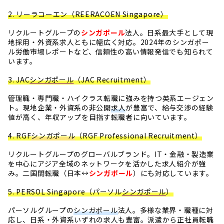
2. リーラコーエン（REERACOEN Singapore）
リクルートグループの
シンガポール
法人。日系最大手として現
地採用・外資系求人ともに幅広く対応。2024年のシンガポー
ル労働市場レポートなど、信頼性の高い情報発信でも知られて
います。
3. JAC
シンガポール
（JAC Recruitment）
管理職・専門職・ハイクラス転職に強みを持つ英系エージェン
ト。現地企業・外資系の非公開
求人
が豊富で、給与交渉の経験
値が高く、年収アップを目指す転職者に向いています。
4. RGF
シンガポール
（RGF Professional Recruitment）
リクルートグループのグローバルブランド。IT・金融・製造業
を中心にアジア全域のネットワークを活かした求人紹介が強
み。二国間転職（日本↔
シンガポール
）にも対応しています。
5. PERSOL Singapore（パーソル
シンガポール
）
パーソルグループの
シンガポール
法人。多様な業界・職種に対
応し、日系・外資系いずれの求人も豊富。派遣から正社員転職