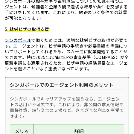
シンガポール
の給与水準や福利厚生についての知識を持つエー
ジェントは、候補者と企業の間で適切な給与や条件を交渉する
手助けをしてくれます。これにより、納得のいく条件での就業
が可能となります。
5. 就労ビザの取得支援
シンガポール
で働くためには、適切な就労ビザの取得が必要で
す。エージェントは、ビザ申請の手続きや必要書類の準備につ
いてサポートしてくれるため、スムーズに就業開始することが
できます。特に2025年以降はEPの審査基準（COMPASS）が全
更新申請にも適用されるため、ビザ申請の経験豊富なエージェ
ントを選ぶことがより重要になっています。
シンガポールでのエージェント利用のメリット
シンガポールでキャリアアップを狙うなら、
エージェン
ト
の活用が不可欠です。これにより、非公開の
求人
情報や
面接対策、給与交渉の支援など、さまざまな利点を享受で
きます。
メリッ
詳細