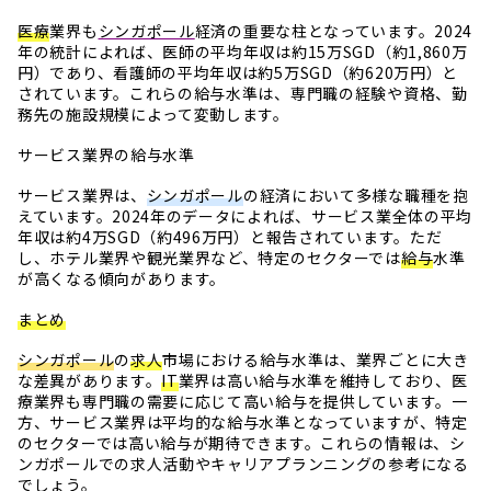
医療
業界も
シンガポール
経済の重要な柱となっています。2024
年の統計によれば、医師の平均年収は約15万SGD（約1,860万
円）であり、看護師の平均年収は約5万SGD（約620万円）と
されています。これらの給与水準は、専門職の経験や資格、勤
務先の施設規模によって変動します。
サービス業界の給与水準
サービス業界は、
シンガポール
の経済において多様な職種を抱
えています。2024年のデータによれば、サービス業全体の平均
年収は約4万SGD（約496万円）と報告されています。ただ
し、ホテル業界や観光業界など、特定のセクターでは
給与
水準
が高くなる傾向があります。
まとめ
シンガポール
の
求人
市場における給与水準は、業界ごとに大き
な差異があります。
IT
業界は高い給与水準を維持しており、医
療業界も専門職の需要に応じて高い給与を提供しています。一
方、サービス業界は平均的な給与水準となっていますが、特定
のセクターでは高い給与が期待できます。これらの情報は、シ
ンガポールでの求人活動やキャリアプランニングの参考になる
でしょう。