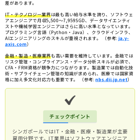
差があります。
IT・テクノロジー業界
は最も高い給与水準を誇り、ソフトウェ
アエンジニアで月収5,500〜7,959SGD、データサイエンティ
ストや機械学習エンジニアはさらに高い水準となっています。
プログラミング言語（Python・Java）、クラウドインフラ、
AIエンジニアリングのスキルが重視されます。 （参考:
ja.y-
axis.com
）
金融・製造・医療業界
も高い需要を維持しています。金融では
リスク管理・コンプライアンス・データ分析スキルが必須で、
CFA・FRM資格が競争力につながります。製造業では自動化技
術・サプライチェーン管理の知識が求められ、医療では国家資
格に加え多文化対応力も重要です。 （参考:
nbs.dii.jp.net
）
チェックポイント
シンガポールではIT・金融・医療・製造業が主要
雇用分野です。IT業界はソフトウェアエンジニア