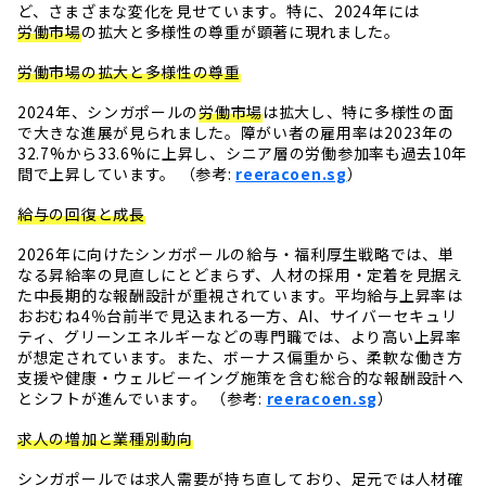
ど、さまざまな変化を見せています。特に、2024年には
労働市場
の拡大と多様性の尊重が顕著に現れました。
労働市場の拡大と多様性の尊重
2024年、シンガポールの
労働市場
は拡大し、特に多様性の面
で大きな進展が見られました。障がい者の雇用率は2023年の
32.7%から33.6%に上昇し、シニア層の労働参加率も過去10年
間で上昇しています。 （参考:
reeracoen.sg
）
給与の回復と成長
2026年に向けたシンガポールの給与・福利厚生戦略では、単
なる昇給率の見直しにとどまらず、人材の採用・定着を見据え
た中長期的な報酬設計が重視されています。平均給与上昇率は
おおむね4％台前半で見込まれる一方、AI、サイバーセキュリ
ティ、グリーンエネルギーなどの専門職では、より高い上昇率
が想定されています。また、ボーナス偏重から、柔軟な働き方
支援や健康・ウェルビーイング施策を含む総合的な報酬設計へ
とシフトが進んでいます。 （参考:
reeracoen.sg
）
求人の増加と業種別動向
シンガポールでは求人需要が持ち直しており、足元では人材確