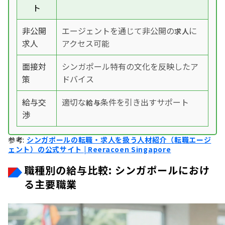
ト
非公開
エージェントを通じて非公開の
に
求人
求人
アクセス可能
面接対
シンガポール特有の文化を反映したア
策
ドバイス
給与交
適切な
条件を引き出すサポート
給与
渉
参考:
シンガポールの転職・求人を扱う人材紹介（転職エージ
ェント）の公式サイト | Reeracoen Singapore
職種別の給与比較: シンガポールにおけ
る主要職業