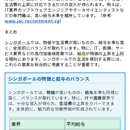
生活費の上昇に対応できるだけの収入が得られます。例えば、
IT業界のソフトウェアエンジニアやデータサイエンティストな
どの専門職は、高い給与水準を維持しています。（参考:
www.jac-recruitment.sg
）
まとめ
シンガポール
では、物価や生活費が高いものの、給与水準も高
く、全体的にバランスが取れています。特に、IT、医療、サー
ビス業界などの高付加価値産業では、
給与
が物価の上昇を上回
る傾向にあります。シンガポールでの生活を検討する際には、
これらの要素を総合的に考慮することが重要です。
シンガポールの物価と給与のバランス
シンガポールでは、
物価
が高いものの、
給与
水準も同様に
高く、バランスが取れています。特に、
IT
や
医療
業界で
は、十分な収入が得られ、
生活費
の上昇をカバーできま
す。全体的に、魅力的な労働市場が形成されています。
業界
平均給与