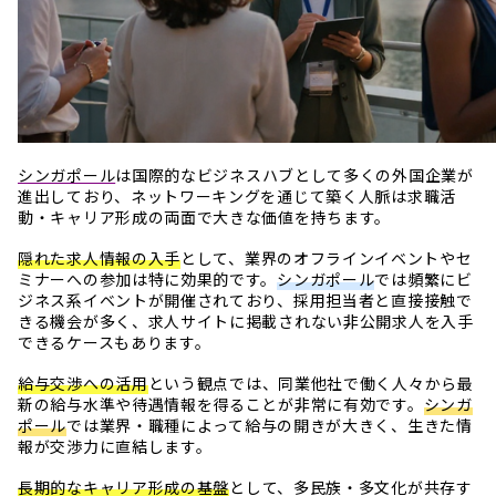
シンガポール
は国際的なビジネスハブとして多くの外国企業が
進出しており、ネットワーキングを通じて築く人脈は求職活
動・キャリア形成の両面で大きな価値を持ちます。
隠れた求人情報の入手
として、業界のオフラインイベントやセ
ミナーへの参加は特に効果的です。
シンガポール
では頻繁にビ
ジネス系イベントが開催されており、採用担当者と直接接触で
きる機会が多く、求人サイトに掲載されない非公開求人を入手
できるケースもあります。
給与交渉への活用
という観点では、同業他社で働く人々から最
新の給与水準や待遇情報を得ることが非常に有効です。
シンガ
ポール
では業界・職種によって給与の開きが大きく、生きた情
報が交渉力に直結します。
長期的なキャリア形成の基盤
として、多民族・多文化が共存す