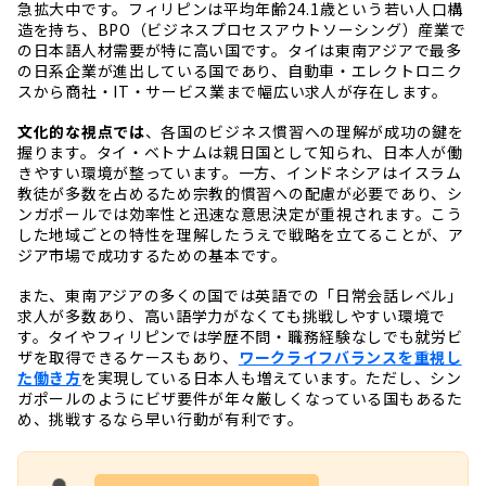
急拡大中です。フィリピンは平均年齢24.1歳という若い人口構
造を持ち、BPO（ビジネスプロセスアウトソーシング）産業で
の日本語人材需要が特に高い国です。タイは東南アジアで最多
の日系企業が進出している国であり、自動車・エレクトロニク
スから商社・IT・サービス業まで幅広い求人が存在します。
文化的な視点では
、各国のビジネス慣習への理解が成功の鍵を
握ります。タイ・ベトナムは親日国として知られ、日本人が働
きやすい環境が整っています。一方、インドネシアはイスラム
教徒が多数を占めるため宗教的慣習への配慮が必要であり、シ
ンガポールでは効率性と迅速な意思決定が重視されます。こう
した地域ごとの特性を理解したうえで戦略を立てることが、ア
ジア市場で成功するための基本です。
また、東南アジアの多くの国では英語での「日常会話レベル」
求人が多数あり、高い語学力がなくても挑戦しやすい環境で
す。タイやフィリピンでは学歴不問・職務経験なしでも就労ビ
ザを取得できるケースもあり、
ワークライフバランスを重視し
た働き方
を実現している日本人も増えています。ただし、シン
ガポールのようにビザ要件が年々厳しくなっている国もあるた
め、挑戦するなら早い行動が有利です。