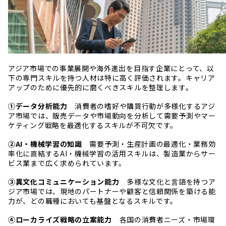
アジア市場での事業展開や海外進出を目指す企業にとって、以
下の専門スキルを持つ人材は特に高く評価されます。キャリア
アップのために優先的に磨くべきスキルを整理します。
①データ分析能力
消費者の嗜好や購買行動が多様化するアジ
ア市場では、販売データや市場動向を分析して需要予測やマー
ケティング戦略を最適化するスキルが不可欠です。
②AI・機械学習の知識
需要予測・生産計画の最適化・業務効
率化に直結するAI・機械学習の活用スキルは、製造業からサー
ビス業まで広く求められています。
③異文化コミュニケーション能力
多様な文化と言語を持つア
ジア市場では、現地のパートナーや顧客と信頼関係を築ける能
力が、どの職種においても基盤となるスキルです。
④ローカライズ戦略の立案能力
各国の消費者ニーズ・市場環