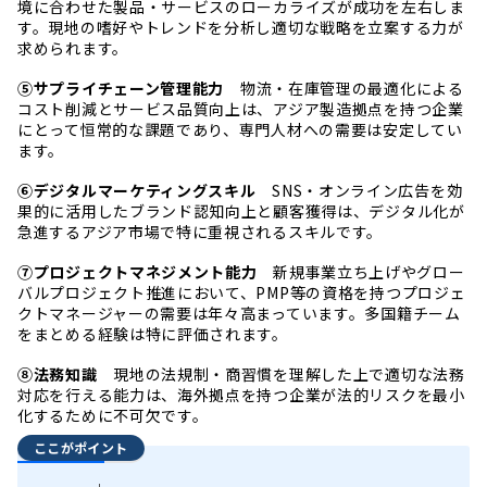
境に合わせた製品・サービスのローカライズが成功を左右しま
す。現地の嗜好やトレンドを分析し適切な戦略を立案する力が
求められます。
⑤サプライチェーン管理能力
物流・在庫管理の最適化による
コスト削減とサービス品質向上は、アジア製造拠点を持つ企業
にとって恒常的な課題であり、専門人材への需要は安定してい
ます。
⑥デジタルマーケティングスキル
SNS・オンライン広告を効
果的に活用したブランド認知向上と顧客獲得は、デジタル化が
急進するアジア市場で特に重視されるスキルです。
⑦プロジェクトマネジメント能力
新規事業立ち上げやグロー
バルプロジェクト推進において、PMP等の資格を持つプロジェ
クトマネージャーの需要は年々高まっています。多国籍チーム
をまとめる経験は特に評価されます。
⑧法務知識
現地の法規制・商習慣を理解した上で適切な法務
対応を行える能力は、海外拠点を持つ企業が法的リスクを最小
化するために不可欠です。
ここがポイント