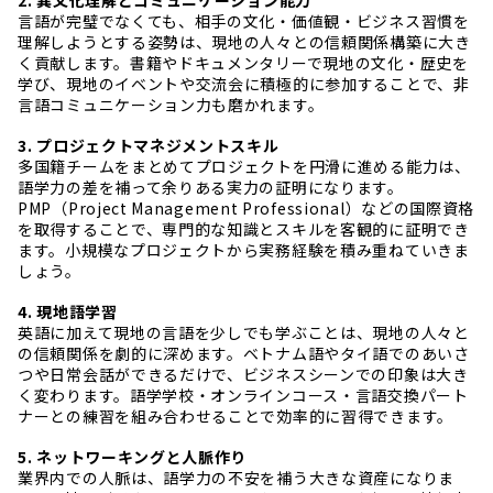
2. 異文化理解とコミュニケーション能力
言語が完璧でなくても、相手の文化・価値観・ビジネス習慣を
理解しようとする姿勢は、現地の人々との信頼関係構築に大き
く貢献します。書籍やドキュメンタリーで現地の文化・歴史を
学び、現地のイベントや交流会に積極的に参加することで、非
言語コミュニケーション力も磨かれます。
3. プロジェクトマネジメントスキル
多国籍チームをまとめてプロジェクトを円滑に進める能力は、
語学力の差を補って余りある実力の証明になります。
PMP（Project Management Professional）などの国際資格
を取得することで、専門的な知識とスキルを客観的に証明でき
ます。小規模なプロジェクトから実務経験を積み重ねていきま
しょう。
4. 現地語学習
英語に加えて現地の言語を少しでも学ぶことは、現地の人々と
の信頼関係を劇的に深めます。ベトナム語やタイ語でのあいさ
つや日常会話ができるだけで、ビジネスシーンでの印象は大き
く変わります。語学学校・オンラインコース・言語交換パート
ナーとの練習を組み合わせることで効率的に習得できます。
5. ネットワーキングと人脈作り
業界内での人脈は、語学力の不安を補う大きな資産になりま