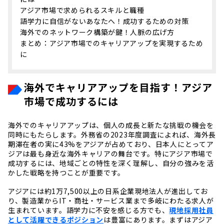
アジア市場で求められるスキルと職種
語学力に自信がないあなたへ！成功するための対策
海外でのネットワーク構築が鍵！人脈の広げ方
まとめ：アジア市場でのキャリアアップを実現するため
に
海外でキャリアアップを目指す！アジア
市場で成功するには
海外でのキャリアアップは、個人の成長と新たな挑戦の機会を
同時にもたらします。外務省の2023年度調査によれば、海外長
期滞在者の実に43%をアジアが占めており、日本人にとってア
ジアは最も身近な海外キャリアの舞台です。特にアジア市場で
成功するには、地域ごとの特性を深く理解し、自分の強みを活
かした戦略を持つことが重要です。
アジアには約1万7,500以上の日系企業現地法人が進出してお
り、製造業からIT・商社・サービス業まで多岐にわたる求人が
生まれています。語学力に不安を感じる方でも、
現地採用社員
として活躍できるポジション
は豊富にあります。まずはアジア