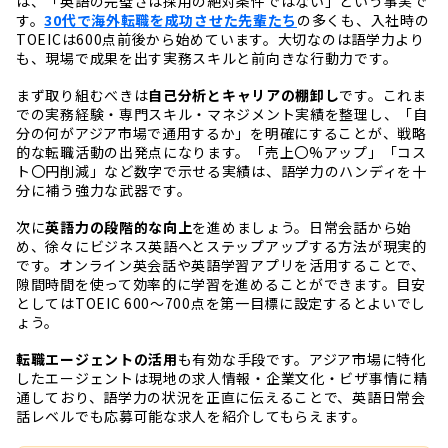
は、「英語の完璧さは採用の絶対条件ではない」という事実で
す。
30代で海外転職を成功させた先輩たち
の多くも、入社時の
TOEICは600点前後から始めています。大切なのは語学力より
も、現場で成果を出す実務スキルと前向きな行動力です。
まず取り組むべきは
自己分析とキャリアの棚卸し
です。これま
での実務経験・専門スキル・マネジメント実績を整理し、「自
分の何がアジア市場で通用するか」を明確にすることが、戦略
的な転職活動の出発点になります。「売上〇%アップ」「コス
ト〇円削減」など数字で示せる実績は、語学力のハンディを十
分に補う強力な武器です。
次に
英語力の段階的な向上
を進めましょう。日常会話から始
め、徐々にビジネス英語へとステップアップする方法が現実的
です。オンライン英会話や英語学習アプリを活用することで、
隙間時間を使って効率的に学習を進めることができます。目安
としてはTOEIC 600〜700点を第一目標に設定するとよいでし
ょう。
転職エージェントの活用
も有効な手段です。アジア市場に特化
したエージェントは現地の求人情報・企業文化・ビザ事情に精
通しており、語学力の状況を正直に伝えることで、英語日常会
話レベルでも応募可能な求人を紹介してもらえます。