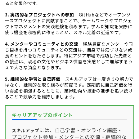
ると効果的です。
3. 実践的なプロジェクトへの参加
GitHubなどでオープンソ
ースプロジェクトに貢献することで、チームワークやプロジェ
クトマネジメントの実践経験を積めます。学んだ知識を実際に
使う機会を積極的に作ることが、スキル定着の近道です。
4. メンターやコミュニティとの交流
経験豊富なメンターや同
じ目標を持つコミュニティとの交流は、自身では気づけない成
長のヒントをもたらします。特にアジア市場で成功した先輩と
の接点は、現地の文化やビジネス慣習を実感として理解するう
えで大きな資産となります。
5. 継続的な学習と自己評価
スキルアップは一度きりの努力で
はなく、継続的な取り組みが前提です。定期的に自己評価を行
い弱点を補強するとともに、業界動向や技術の進歩を追い続け
ることで競争力を維持しましょう。
キャリアアップのポイント
には、自己学習・オンライン講座・
スキルアップ
プロジェクト参加・メンターとの交流・継続的な