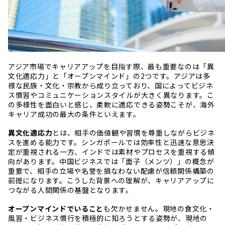
アジア市場でキャリアアップを目指す際、最も重要なのは「異
文化適応力」と「オープンマインド」の2つです。アジアは多
様な民族・文化・宗教から成り立っており、国によってビジネ
ス慣習やコミュニケーションスタイルが大きく異なります。こ
の多様性を面白いと感じ、柔軟に適応できる姿勢こそが、海外
キャリア成功の最大の条件といえます。
異文化適応力
とは、相手の価値観や習慣を尊重しながらビジネ
スを進める能力です。シンガポールでは効率性と迅速な意思決
定が重視される一方、インドでは素材やプロセスを重視する傾
向があります。中国ビジネスでは「面子（メンツ）」の概念が
重要で、相手の立場や名誉を損なわない配慮が信頼関係構築の
前提になります。こうした背景への理解が、キャリアアップに
つながる人間関係の基盤となります。
オープンマインドでいること
も欠かせません。現地の食文化・
風習・ビジネス慣行を積極的に知ろうとする姿勢が、現地の