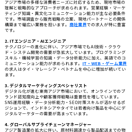
アジア市場の多様な消費者ニーズに対応するため、現地市場の
理解と戦略的なアプローチが求められます。営業経験・マーケ
ティング知識・異文化コミュニケーション能力が主な必要条件
です。市場調査から販売戦略の立案、現地パートナーとの関係
構築まで幅広い業務を担います。
商社業界
での求人が特に豊富
です。
2. ITエンジニア・AIエンジニア
テクノロジーの進化に伴い、アジア市場でもAI技術・クラウ
ド・システム開発の需要が急拡大しています。プログラミング
スキル・機械学習の知識・データ分析能力に加え、英語でのコ
ミュニケーション能力が求められます。
IT・WEB・ゲーム業界
の求人はタイ・マレーシア・ベトナムを中心に増加が続いてい
ます。
3. デジタルマーケティングスペシャリスト
デジタル化が進む東南アジア市場において、オンラインでのブ
ランド認知度向上や顧客獲得戦略は重要性を増しています。
SNS運用経験・データ分析能力・SEO対策スキルが活かせるポ
ジションで、インドネシアやタイでは若者向け製品を中心にデ
ジタルマーケターの需要が高まっています。
4. グローバルサプライチェーンマネージャー
アジア製造業の拡大に伴い、原材料調達から製品配送までの物