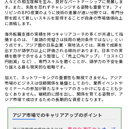
人々との相互理解を生み、良好なパートナーシップに発展しま
す。また、失敗を恐れずチャレンジする姿勢も重要です。フィ
リピンのBPO産業のように技術の進展が速い分野では、専門分
野を超えて新しいスキルを習得することが自身の市場価値向上
に直結します。
海外転職支援の実績を持つキャリアコーチの多くが共通して指
摘するのは、「英語の完璧さは採用の絶対条件ではない」とい
う点です。アジア圏の日系企業・現地法人では、実務で成果を
出す力が語学力以上に評価される傾向があります。日本での実
績を数字で示せるよう整理し（「売上〇%アップ」「コスト〇
円削減」など）、専門スキルを磨くことが、語学力の不安を乗
り越える最も現実的な戦略です。
加えて、ネットワーキングの重要性も無視できません。アジア
市場のビジネスは信頼関係を基盤としており、業界イベントや
セミナーへの参加が新たなキャリアのきっかけになることも少
なくありません。継続的に顔を出し、関係を育てる姿勢が、ア
ジア市場で成功するための長期的な資産となります。
アジア市場でのキャリアアップのポイント
、
異文化適応力
と
オープ