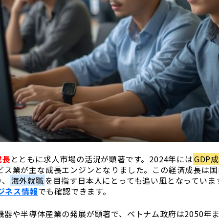
成長
とともに求人市場の活況が顕著です。2024年には
GDP
ビス業が主な成長エンジンとなりました。この経済成長は国
り、
海外就職
を目指す日本人にとっても追い風となっていま
ビジネス情報
でも確認できます。
機器や半導体産業の発展が顕著で、ベトナム政府は2050年