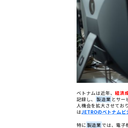
ベトナムは近年、
経済
記録し、
製造業
とサー
人機会を拡大させてお
は
JETROのベトナム
特に
製造業
では、電子