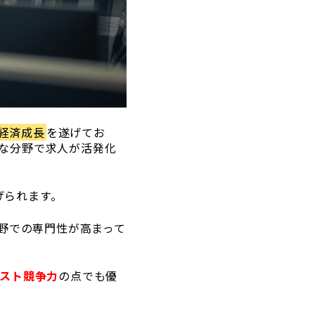
経済成長
を遂げてお
様な分野で求人が活発化
げられます。
野での専門性が高まって
スト競争力
の点でも優