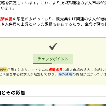
戦略を策定しています。これにより技術系職種の求人市場が
ています。
経済成長
の恩恵が広がっており、観光業やIT関連の求人が増
れや人件費の上昇といった課題も存在するため、企業は現地
。
チェックポイント
09%
が示すとおり、ベトナムの
経済成長
は求人市場の拡大に直結し
ビス業を中心に求人が増加しており、
海外就職
の好機が広がってい
加とその影響