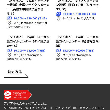
【タイ求人】【営業マネージャ
【タイ求人】【ITソリューショ
ー候補】金属リサイクルメーカ
ン営業】日系IT企業（シラチャ
ー（英語や中国語が活かせ
エリア）
る！）
60,000 〜 100,000 (THB)
80,000 〜 130,000 (THB)
タイ
/
Sirachaの求人です。
タイ
/
Pinthong Industrial
Estateの求人です。
【タイ求人】【営業】ローカル
【タイ求人】【営業】ローカル
系コイルセンター（タイ語が活
系コイルセンター（経営幹部候
かせる）
補）
60,000 〜 75,000 (THB)
75,000 〜 90,000 (THB)
タイ
/
Chachoengsao
タイ
/
Chachoengsao
(Other)の求人です。
(Other)の求人です。
一覧でみる
アジアの求人のすべてがここに。
ABROADERS CAREER（アブローダーズキャリア）は、東南アジアを中心