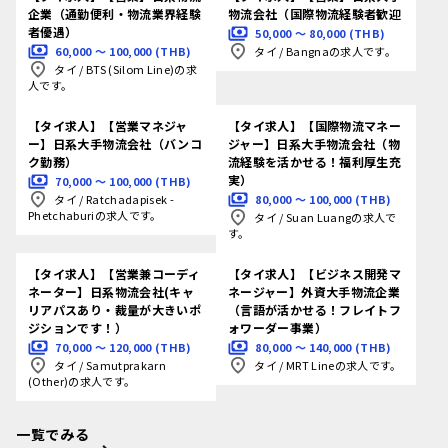
企業（通勤便利・物流業界経験
物流会社（国際物流経験者歓迎
者優遇）
50,000 〜 80,000 (THB)
60,000 〜 100,000 (THB)
タイ
/
Bangnaの求人です。
タイ
/
BTS (Silom Line)の求
人です。
【タイ求人】【営業マネジャ
【タイ求人】【国際物流マネー
ー】日系大手物流会社（バンコ
ジャー】日系大手物流会社（物
ク勤務）
流経験を活かせる！福利厚生充
実）
70,000 〜 100,000 (THB)
80,000 〜 100,000 (THB)
タイ
/
Ratchadapisek -
Phetchaburiの求人です。
タイ
/
Suan Luangの求人で
す。
【タイ求人】【営業兼コーディ
【タイ求人】【ビジネス開発マ
ネーター】日系物流会社(キャ
ネージャー】外資大手物流企業
リアパスあり・裁量が大きいポ
（言語が活かせる！フレイトフ
ジションです！）
ォワーダー事業）
70,000 〜 120,000 (THB)
80,000 〜 140,000 (THB)
タイ
/
Samutprakarn
タイ
/
MRT Lineの求人です。
(Other)の求人です。
一覧でみる