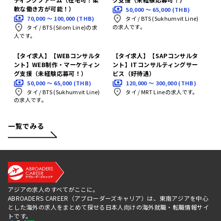
軟な働き方が可能！）
50,000 〜 65,000 (THB)
70,000 〜 100,000 (THB)
タイ
/
BTS (Sukhumvit Line)
の求人です。
タイ
/
BTS (Silom Line)の求
人です。
【タイ求人】【WEBコンサルタ
【タイ求人】【SAPコンサルタ
ント】WEB制作・マーケティン
ント】ITコンサルティングサー
グ支援（未経験応募可！）
ビス（好待遇）
50,000 〜 65,000 (THB)
120,000 〜 300,000 (THB)
タイ
/
BTS (Sukhumvit Line)
タイ
/
MRT Lineの求人です。
の求人です。
一覧でみる
アジアの求人のすべてがここに。
ABROADERS CAREER（アブローダーズキャリア）は、東南アジアを中心
とした海外の求人をまとめて探せる日本人向けの海外就職・転職情報サイ
トです。