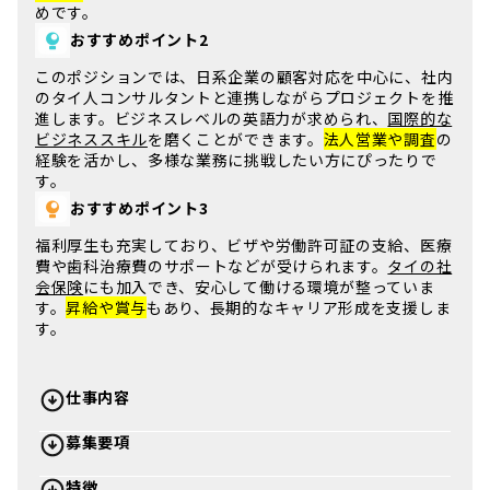
めです。
おすすめポイント2
このポジションでは、
日系企業
の顧客対応を中心に、社内
のタイ人コンサルタントと連携しながらプロジェクトを推
進します。
ビジネスレベルの英語力
が求められ、
国際的な
ビジネススキル
を磨くことができます。
法人営業や調査
の
経験を活かし、
多様な業務
に挑戦したい方にぴったりで
す。
おすすめポイント3
福利厚生も充実しており、
ビザ
や
労働許可証
の支給、
医療
費
や
歯科治療費
のサポートなどが受けられます。
タイの社
会保険
にも加入でき、安心して働ける環境が整っていま
す。
昇給や賞与
もあり、
長期的なキャリア形成
を支援しま
す。
仕事内容
募集要項
特徴