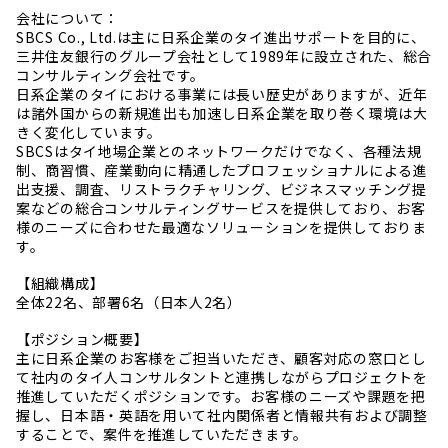
会社について：
SBCS Co., Ltd.は主に日系企業のタイ進出サポートを目的に、
三井住友銀行のグループ会社として1989年に設立された、総合
コンサルティング会社です。
日系企業のタイにおける事業には長い歴史がありますが、近年
は諸外国からの新規進出も加速し日系企業を取り巻く環境は大
きく変化しています。
SBCSはタイ地場企業とのネットワークだけでなく、各種法規
制、商習慣、産業動向に精通したプロフェッショナルによる進
出支援、調査、リストラクチャリング、ビジネスマッチング提
案などの総合コンサルティングサービスを提供しており、お客
様のニーズに合わせた最適なソリューションを提供しておりま
す。
【組織構成】
全体22名、部署6名（日本人2名）
【ポジション概要】
主に日系企業のお客様をご担当いただき、顧客対応の窓口とし
て社内のタイ人コンサルタントと連携しながらプロジェクトを
推進していただくポジションです。お客様のニーズや課題を把
握し、日本語・英語を用いて社内関係者と情報共有および調整
することで、案件を推進していただきます。