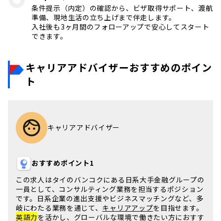
条件提示（内定）の確認から、ビザ取得サポート、渡航
準備、現地生活の立ち上げまで伴走します。
入社後も3ヶ月間のフォローアップで安心してスタート
できます。
キャリアアドバイザーおすすめのポイン
ト
キャリアアドバイザー
おすすめポイント1
この求人は
タイ
の
バンコク
にある日系大手金融グループの
一員として、
コンサルティング
業務を担当するポジション
です。
日系企業
の進出支援やビジネスマッチングなど、多
岐にわたる業務を通じて、
キャリアアップ
を目指せます。
英語力
を活かし、
グローバルな環境
で働きたい方におすす