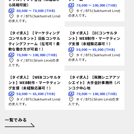
ら挑戦可能）
70,000 〜 100,000 (THB)
60,000 〜 70,000 (THB)
タイ
/
BTS (Sukhumvit Line)
の求人です。
タイ
/
BTS (Sukhumvit Line)
の求人です。
【タイ求人】【マーケティング
【タイ求人】【ECコンサルタ
コンサルタント】日系コンサル
ント】WEB制作・マーケティン
ティングファーム（在宅可！柔
グ支援（未経験応募可！）
軟な働き方が可能！）
50,000 〜 65,000 (THB)
70,000 〜 100,000 (THB)
タイ
/
BTS (Sukhumvit Line)
の求人です。
タイ
/
BTS (Silom Line)の求
人です。
【タイ求人】【WEBコンサルタ
【タイ求人】【税務シニアアソ
ント】WEB制作・マーケティン
シエイト】大手会計事務所（バ
グ支援（未経験応募可！）
ンコク中心地
50,000 〜 65,000 (THB)
70,000 〜 100,000 (THB)
タイ
/
BTS (Sukhumvit Line)
タイ
/
BTS (Silom Line)の求
の求人です。
人です。
一覧でみる