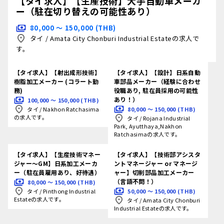
【タイ求人】【生産技術】大手自動車メーカ
ー（駐在切り替えの可能性あり）
80,000 〜 150,000 (THB)
タイ
/
Amata City Chonburi Industrial Estateの求人で
す。
【タイ求人】【射出成形技術】
【タイ求人】【設計】日系自動
樹脂加工メーカー (コラート勤
車部品メーカー（経験に合わせ
務)
役職あり, 駐在員採用の可能性
あり！）
100,000 〜 150,000 (THB)
80,000 〜 150,000 (THB)
タイ
/
Nakhon Ratchasima
の求人です。
タイ
/
Rojana Industrial
Park, Ayutthaya,Nakhon
Ratchasimaの求人です。
【タイ求人】【生産技術マネー
【タイ求人】【技術部アシスタ
ジャー～GM】日系加工メーカ
ントマネージャー or マネージ
ー（駐在員雇用あり、好待遇）
ャー】切削部品加工メーカー
（言語不問！）
80,000 〜 150,000 (THB)
50,000 〜 150,000 (THB)
タイ
/
Pinthong Industrial
Estateの求人です。
タイ
/
Amata City Chonburi
Industrial Estateの求人です。