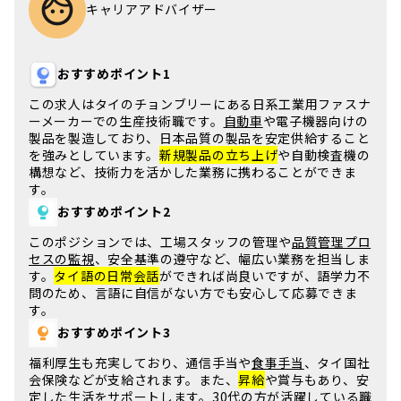
キャリアアドバイザー
おすすめポイント1
この求人は
タイ
の
チョンブリー
にある日系工業用ファスナ
ーメーカーでの
生産技術
職です。
自動車
や電子機器向けの
製品を製造しており、
日本品質
の製品を安定供給すること
を強みとしています。
新規製品の立ち上げ
や自動検査機の
構想など、
技術力
を活かした業務に携わることができま
す。
おすすめポイント2
このポジションでは、
工場スタッフの管理
や
品質管理プロ
セスの監視
、
安全基準の遵守
など、幅広い業務を担当しま
す。
タイ語の日常会話
ができれば尚良いですが、
語学力不
問
のため、言語に自信がない方でも安心して応募できま
す。
おすすめポイント3
福利厚生も充実しており、
通信手当
や
食事手当
、
タイ国社
会保険
などが支給されます。また、
昇給
や
賞与
もあり、
安
定した生活
をサポートします。
30代
の方が活躍している職