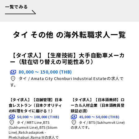
一覧でみる
タイ その他 の海外転職求人一覧
【タイ求人】【生産技術】大手自動車メーカ
ー（駐在切り替えの可能性あり）
80,000 〜 150,000 (THB)
タイ
/
Amata City Chonburi Industrial Estateの求人で
す。
【タイ求人】【店舗管理】日本
【タイ求人】【日本語教師】ロ
食レストラン（日本クオリティ
ーカル人材企業（日本語教員登
の料理をタイに届ける！）
録証必須）
50,000 〜 100,000 (THB)
45,000 〜 50,000 (THB)
タイ
/
MRT Line,BTS
タイ
/
BTS (Sukhumvit Line)
(Sukhumvit Line),BTS (Silom
の求人です。
Line),Ratchadapisek -
Phetchaburi,Rama IIIの求人で