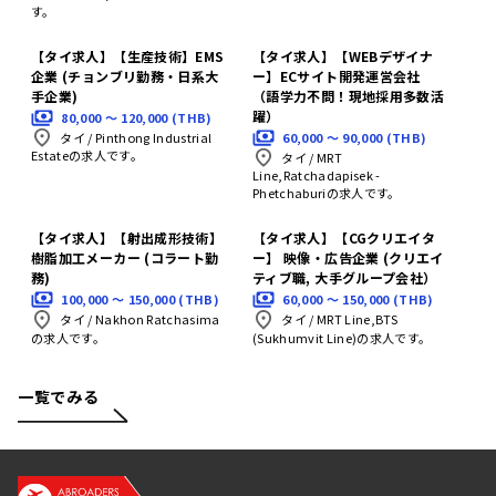
す。
【タイ求人】【生産技術】EMS
【タイ求人】【WEBデザイナ
企業 (チョンブリ勤務・日系大
ー】ECサイト開発運営会社
手企業)
（語学力不問！現地採用多数活
躍）
80,000 〜 120,000 (THB)
60,000 〜 90,000 (THB)
タイ
/
Pinthong Industrial
Estateの求人です。
タイ
/
MRT
Line,Ratchadapisek -
Phetchaburiの求人です。
【タイ求人】【射出成形技術】
【タイ求人】【CGクリエイタ
樹脂加工メーカー (コラート勤
ー】 映像・広告企業 (クリエイ
務)
ティブ職, 大手グループ会社）
100,000 〜 150,000 (THB)
60,000 〜 150,000 (THB)
タイ
/
Nakhon Ratchasima
タイ
/
MRT Line,BTS
の求人です。
(Sukhumvit Line)の求人です。
一覧でみる