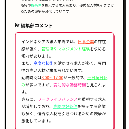
高給や
好条件
を提示する求人もあり、優秀な人材を引きつけ
るための競争が激化しています。
🌺 編集部コメント
インドネシアの求人市場では、
日系企業
の存在
感が強く、
管理職やマネジメント経験
を求める
傾向があります。
また、
高度な技術
を活かせる求人が多く、専門
性の高い人材が求められています。
勤務時間は
8:00〜17:00
が一般的で、
土日祝日休
み
が多いですが、
変則的な勤務時間
も見られま
す。
さらに、
ワークライフバランス
を重視する求人
が増加しており、
高給や好条件
を提示する企業
も多く、優秀な人材を引きつけるための競争が
激化しています。