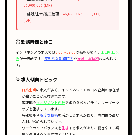
50,000,000 (IDR)
・建設/土木/施工管理：
46,666,667 〜 63,333,333
(IDR)
🕒 勤務時間と休日
インドネシアの求人では
8:00〜17:00
の勤務が多く、
土日祝日休
み
が一般的です。
変則的な勤務時間
や
隔週土曜勤務
も見られま
す。
💡 求人傾向トピック
日系企業
の求人が多く、インドネシアでの日本企業の存在感
が強いことが示唆されます。
管理職や
マネジメント経験
を求める求人が多く、リーダーシ
ップを重視しています。
特殊技能や
高度な技術
を活かせる求人があり、専門性の高い
人材が求められています。
ワークライフバランスを
重視
する求人があり、働きやすい環
境を提供する企業が増えています。