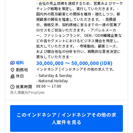
- 会社の売上目標を達成するため、営業およびマーケ
ティング戦略を策定し、実行していただきます。 -
国内外の既存顧客との関係を維持・強化しつつ、新
規顧客の開拓を推進していただきます。 - 見積提
示、価格交渉、契約締結に至るまでの一連の営業プ
ロセスをご担当いただきます。 - アパレルメーカ
ー、ファッションブランド、OEM／ODM繊維企業な
どの各セグメントにおけるビジネス機会を特定し、
拡大していただきます。 - 市場動向、顧客ニーズ、
および競合他社の分析を行い、戦略的な意思決定に
寄与していただきま…
30,000,000 〜 50,000,000 (IDR)
給料
インドネシア | インドネシアその他の求人です。
勤務地
- Saturday & Sunday
休日
- National Holiday
08:00 〜 17:00
就業時間
求人掲載元Peoplyee
このインドネシア / インドネシアその他の求
人案件を見る