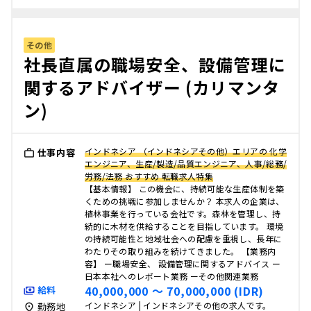
その他
社長直属の職場安全、設備管理に
関するアドバイザー (カリマンタ
ン)
インドネシア （インドネシアその他）エリアの 化学
仕事内容
エンジニア、生産/製造/品質エンジニア、人事/総務/
労務/法務 おすすめ 転職求人特集
【基本情報】 この機会に、持続可能な生産体制を築
くための挑戦に参加しませんか？ 本求人の企業は、
植林事業を行っている会社です。森林を管理し、持
続的に木材を供給することを目指しています。 環境
の持続可能性と地域社会への配慮を重視し、長年に
わたりその取り組みを続けてきました。 【業務内
容】 ー職場安全、 設備管理に関するアドバイス ー
日本本社へのレポート業務 ーその他関連業務
40,000,000 〜 70,000,000 (IDR)
給料
インドネシア | インドネシアその他の求人です。
勤務地