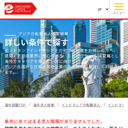
メニュー
アジアの転職求人検索結果
詳しい条件で探す
インドネシアインドネシアその他での仕事をお探しの方へ。
建築・不動産業界に関心があり、エグゼクティブ/経営職として
海外でキャリアを築きたい方に向けて、
アジア各国から日系・現地企業の求人情報を厳選してお届けし
ます。
海外就職TOP
海外求人検索
インドネシアの転職求人
インドネシ
条件にあてはまる求人情報がありませんでした。