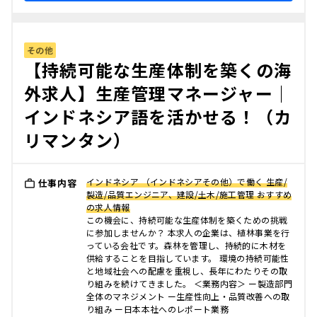
その他
【持続可能な生産体制を築くの海
外求人】生産管理マネージャー｜
インドネシア語を活かせる！（カ
リマンタン）
インドネシア （インドネシアその他）で働く 生産/
仕事内容
製造/品質エンジニア、建設/土木/施工管理 おすすめ
の求人情報
この機会に、持続可能な生産体制を築くための挑戦
に参加しませんか？ 本求人の企業は、植林事業を行
っている会社です。森林を管理し、持続的に木材を
供給することを目指しています。 環境の持続可能性
と地域社会への配慮を重視し、長年にわたりその取
り組みを続けてきました。 ＜業務内容＞ ー製造部門
全体のマネジメント ー生産性向上・品質改善への取
り組み ー日本本社へのレポート業務