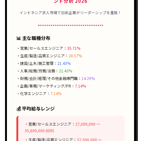
ンド分析 2026
インドネシア求人市場で日系企業がリーダーシップを重視！
📊 主な職種分布
・営業/セールスエンジニア：
35.71%
・生産/製造/品質エンジニア：
28.57%
・建設/土木/施工管理：
21.43%
・人事/総務/労務/法務：
21.43%
・財務/会計/経理/その他金融専門職：
14.29%
・企画/事務/マーケティング/PR：
7.14%
・化学エンジニア：
7.14%
💰 平均給与レンジ
・営業/セールスエンジニア：
27,000,000 〜
35,600,000 (IDR)
・生産/製造/品質エンジニア：
32,500,000 〜