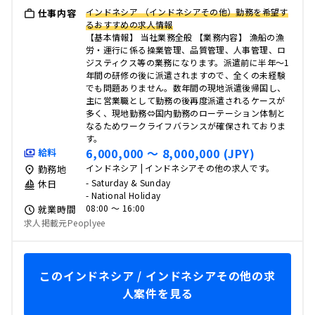
インドネシア （インドネシアその他）勤務を希望す
仕事内容
るおすすめの求人情報
【基本情報】 当社業務全般 【業務内容】 漁船の漁
労・運行に係る操業管理、品質管理、人事管理、ロ
ジスティクス等の業務になります。派遣前に半年～1
年間の研修の後に派遣されますので、全くの未経験
でも問題ありません。数年間の現地派遣後帰国し、
主に営業職として勤務の後再度派遣されるケースが
多く、現地勤務⇔国内勤務のローテーション体制と
なるためワークライフバランスが確保されておりま
す。
6,000,000 〜 8,000,000 (JPY)
給料
インドネシア | インドネシアその他の求人です。
勤務地
- Saturday & Sunday
休日
- National Holiday
08:00 〜 16:00
就業時間
求人掲載元Peoplyee
このインドネシア / インドネシアその他の求
人案件を見る