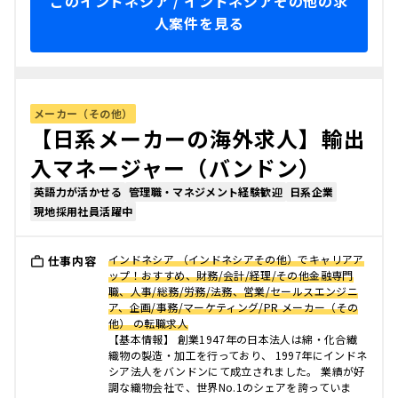
このインドネシア / インドネシアその他の求
人案件を見る
メーカー（その他）
【日系メーカーの海外求人】輸出
入マネージャー（バンドン）
英語力が活かせる
管理職・マネジメント経験歓迎
日系企業
現地採用社員活躍中
インドネシア （インドネシアその他）でキャリアア
仕事内容
ップ！おすすめ、財務/会計/経理/その他金融専門
職、人事/総務/労務/法務、営業/セールスエンジニ
ア、企画/事務/マーケティング/PR メーカー（その
他） の転職求人
【基本情報】 創業1947年の日本法人は綿・化合繊
織物の製造・加工を行っており、 1997年にインドネ
シア法人をバンドンにて成立されました。 業績が好
調な織物会社で、世界No.1のシェアを誇っていま