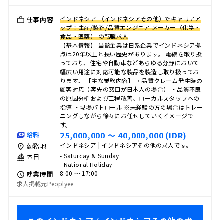
インドネシア （インドネシアその他）でキャリアア
仕事内容
ップ！生産/製造/品質エンジニア メーカー（化学・
食品・医薬） の転職求人
【基本情報】 当該企業は日系企業でインドネシア拠
点は20年以上と長い歴史があります。 電線を取り扱
っており、住宅や自動車などあらゆる分野において
幅広い用途に対応可能な製品を製造し取り扱ってお
ります。 【主な業務内容】 ・品質クレーム発生時の
顧客対応（客先の窓口が日本人の場合） ・品質不良
の原因分析および工程改善、ローカルスタッフへの
指導 ・現場パトロール ※未経験の方の場合はトレー
ニングしながら徐々にお任せしていくイメージで
す。
25,000,000 〜 40,000,000 (IDR)
給料
インドネシア | インドネシアその他の求人です。
勤務地
- Saturday & Sunday
休日
- National Holiday
8:00 〜 17:00
就業時間
求人掲載元Peoplyee