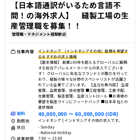
【日本語通訳がいるため言語不
問！の海外求人】 縫製工場の生
産管理職を募集！！
管理職・マネジメント経験歓迎
インドネシア （インドネシアその他）勤務を希望す
仕事内容
るおすすめの求人情報
【基本情報】 創業100年を超えるグローバルに展開
する総合アパレルメーカーからの求人でございま
す！ グローバルに有名なブランドとの取引を行って
おり、縫製の様々な分野のスペシャリストが活躍さ
れている企業でございます。 【主な仕事内容】 生産
管理、品質管理、技術管理 ■工程管理、工数手配、
在庫管理、製造管理、生産コントロール ■お客様の
要望を製造ラインにフィードバック ■日本本社との
進捗報告
40,000,000 〜 60,000,000 (IDR)
給料
インドネシア | インドネシアその他の求人です。
勤務地
- Sunday
休日
- National Holiday
7:00 〜 15:00
就業時間