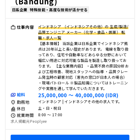
（Bandung)
日系企業
特殊技能・高度な技術が活かせる
インドネシア （インドネシアその他）の 生産/製造/
仕事内容
品質エンジニア メーカー（化学・食品・医薬） 転
職・求人一覧
【基本情報】 当該企業は日系企業でインドネシア拠
点は20年以上と長い歴史があります。 電線を取り扱
っており、住宅や自動車などあらゆる分野において
幅広い用途に対応可能な製品を製造し取り扱ってお
ります。 【主な業務内容】 ・品質不良の原因分析お
よび工程改善、現地スタッフへの指導 ・品質クレー
ム発生時の顧客対応（客先の窓口が日本人の場合）
・現場パトロール ※製品知識についてはトレーニン
グや実務を通して学んでいただきます。
25,000,000 〜 40,000,000 (IDR)
給料
インドネシア | インドネシアその他の求人です。
勤務地
土・日・祝日
休日
8:00 〜 17:00
就業時間
求人掲載元Peoplyee