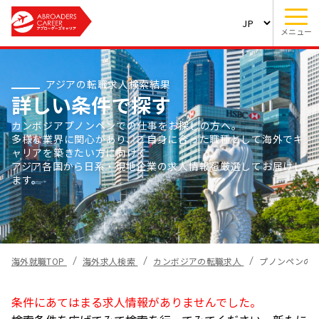
メニュー
アジアの転職求人検索結果
詳しい条件で探す
カンボジアプノンペンでの仕事をお探しの方へ。
多様な業界に関心があり、ご自身に合った職種として海外でキ
ャリアを築きたい方に向けて
アジア各国から日系・現地企業の求人情報を厳選してお届けし
ます。
海外就職TOP
海外求人検索
カンボジアの転職求人
プノンペンの
条件にあてはまる求人情報がありませんでした。