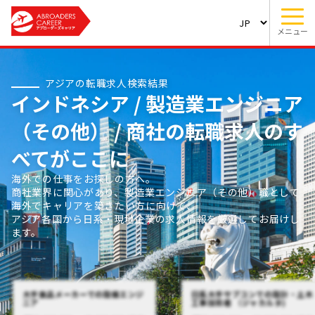
メニュー
アジアの転職求人検索結果
インドネシア / 製造業エンジニア
（その他） / 商社の転職求人のす
べてがここに
海外での仕事をお探しの方へ。
商社業界に関心があり、製造業エンジニア（その他）職として
海外でキャリアを築きたい方に向けて、
アジア各国から日系・現地企業の求人情報を厳選してお届けし
ます。
大手食品メーカーでの設備エンジ
日系大手サブコンでの設計・土木
ニア
工事技術者 （ジャカルタ)