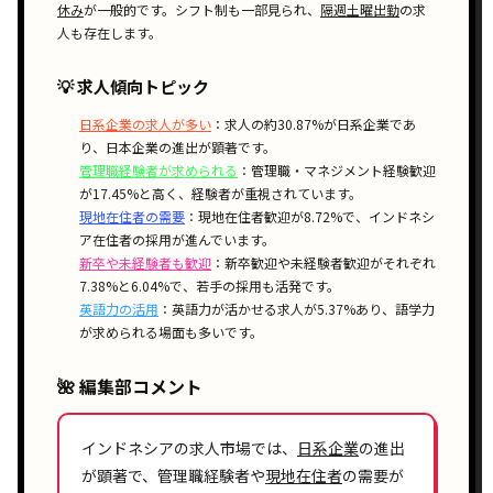
休み
が一般的です。
シフト制
も一部見られ、
隔週土曜出勤
の求
人も存在します。
💡 求人傾向トピック
日系企業の求人が多い
：求人の約30.87%が日系企業であ
り、日本企業の進出が顕著です。
管理職経験者が求められる
：管理職・マネジメント経験歓迎
が17.45%と高く、経験者が重視されています。
現地在住者の需要
：現地在住者歓迎が8.72%で、インドネシ
ア在住者の採用が進んでいます。
新卒や未経験者も歓迎
：新卒歓迎や未経験者歓迎がそれぞれ
7.38%と6.04%で、若手の採用も活発です。
英語力の活用
：英語力が活かせる求人が5.37%あり、語学力
が求められる場面も多いです。
🌺 編集部コメント
インドネシアの
求人市場
では、
日系企業
の進出
が顕著で、
管理職経験者
や
現地在住者
の
需要
が