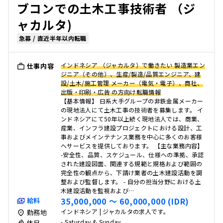
ブコンでの土木工事技術者 （ジ
ャカルタ)
急募 / 直近半年以内転職
インドネシア （ジャカルタ）で働きたい 製造業エン
仕事内容
ジニア（その他）、生産/製造/品質エンジニア、建
設/土木/施工管理 メーカー（電気・電子）、商社、
出版・印刷・広告 の方向け転職情報
【基本情報】 日系大手グループの非鉄金属メーカー
の現地法人にて土木工事の技術者を募集します。 イ
ンドネシアにて50年以上続く現地法人では、商業、
産業、インフラ建設プロジェクトにおける設計、工
事およびメインテナンス業務を中心に多くのお客様
へサービスを提供しております。 【主な業務内容】
-安全性、品質、スケジュール、仕様への準拠、承認
された建設図面、関連する規範と規格および範囲の
完全性の観点から、下請け業者の土木建設活動を調
整および監督します。 - 自分の担当分野における土
木建設活動を監視および…
35,000,000 〜 60,000,000 (IDR)
給料
インドネシア | ジャカルタの求人です。
勤務地
- Saturday & Sunday
休日