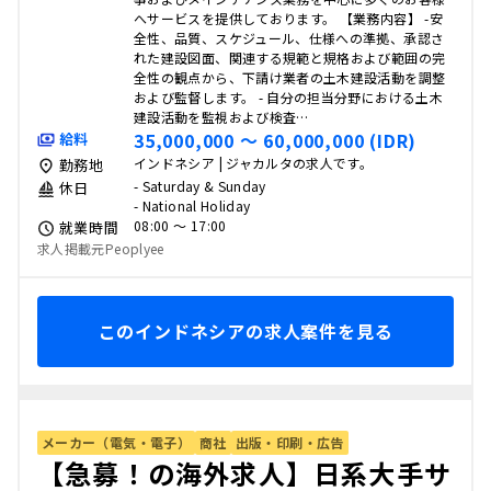
へサービスを提供しております。 【業務内容】 -安
全性、品質、スケジュール、仕様への準拠、承認さ
れた建設図面、関連する規範と規格および範囲の完
全性の観点から、下請け業者の土木建設活動を調整
および監督します。 - 自分の担当分野における土木
建設活動を監視および検査…
35,000,000 〜 60,000,000 (IDR)
給料
インドネシア | ジャカルタの求人です。
勤務地
- Saturday & Sunday
休日
- National Holiday
08:00 〜 17:00
就業時間
求人掲載元Peoplyee
このインドネシアの求人案件を見る
メーカー（電気・電子）
商社
出版・印刷・広告
【急募！の海外求人】日系大手サ