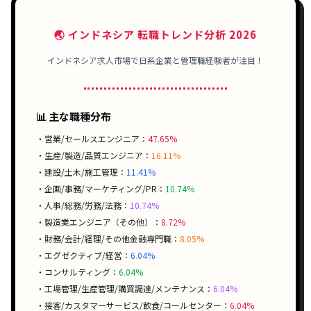
🌏 インドネシア 転職トレンド分析 2026
インドネシア求人市場で日系企業と管理職経験者が注目！
📊 主な職種分布
・営業/セールスエンジニア：
47.65%
・生産/製造/品質エンジニア：
16.11%
・建設/土木/施工管理：
11.41%
・企画/事務/マーケティング/PR：
10.74%
・人事/総務/労務/法務：
10.74%
・製造業エンジニア（その他）：
8.72%
・財務/会計/経理/その他金融専門職：
8.05%
・エグゼクティブ/経営：
6.04%
・コンサルティング：
6.04%
・工場管理/生産管理/購買調達/メンテナンス：
6.04%
・接客/カスタマーサービス/飲食/コールセンター：
6.04%