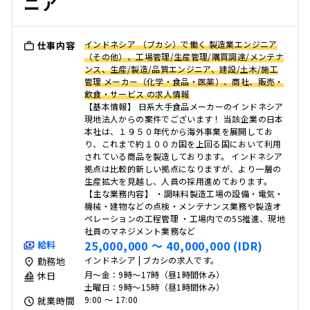
ニア
インドネシア （ブカシ）で働く 製造業エンジニア
仕事内容
（その他）、工場管理/生産管理/購買調達/メンテナ
ンス、生産/製造/品質エンジニア、建設/土木/施工
管理 メーカー（化学・食品・医薬）、商社、販売・
飲食・サービス の求人情報
【基本情報】 日系大手食品メーカーのインドネシア
現地法人からの案件でございます！ 当該企業の日本
本社は、１９５０年代から海外事業を展開してお
り、これまで約１００カ国を上回る国において利用
されている商品を製造しております。 インドネシア
拠点は比較的新しい拠点になりますが、より一層の
生産拡大を見越し、人員の採用進めております。
【主な業務内容】 ・調味料製造工場の設備・電気・
機械・建物などの点検・メンテナンス業務や製造オ
ペレーションの工程管理 ・工場内での5S推進、現地
社員のマネジメント業務など
25,000,000 〜 40,000,000 (IDR)
給料
インドネシア | ブカシの求人です。
勤務地
月～金：9時～17時（昼1時間休み）
休日
土曜日：9時～15時（昼1時間休み）
9:00 〜 17:00
就業時間