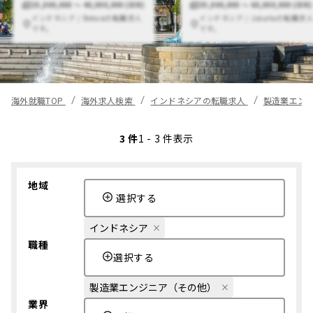
25,000,000 〜 40,000,000 (IDR)
35,000,000 〜 60,000,000 (IDR)
インドネシア / Bekasiの転職求人
インドネシア / Jakartaの転職求
です。
です。
海外就職TOP
海外求人検索
インドネシアの転職求人
製造業エン
3 件
1 - 3 件表示
地域
選択する
インドネシア
職種
選択する
製造業エンジニア（その他）
業界