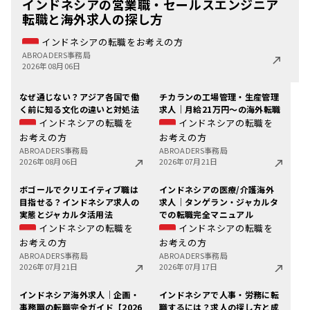
インドネシアの営業職・セールスエンジニア
転職と海外求人の探し方
インドネシアの転職をお考えの方
ABROADERS事務局
2026年08月06日
なぜ通じない？アジア各国で働
チカランの工場管理・生産管理
く前に知る文化の違いと対処法
求人｜月給21万円〜の海外転職
インドネシアの転職を
インドネシアの転職を
お考えの方
お考えの方
ABROADERS事務局
ABROADERS事務局
2026年08月06日
2026年07月21日
ボゴールでクリエイティブ職は
インドネシアの医療/介護海外
目指せる？インドネシア求人の
求人｜タンゲラン・ジャカルタ
実態とジャカルタ活用法
での転職完全マニュアル
インドネシアの転職を
インドネシアの転職を
お考えの方
お考えの方
ABROADERS事務局
ABROADERS事務局
2026年07月21日
2026年07月17日
インドネシア海外求人｜企画・
インドネシアで人事・労務に転
事務職の転職完全ガイド【2026
職するには？求人の探し方と成