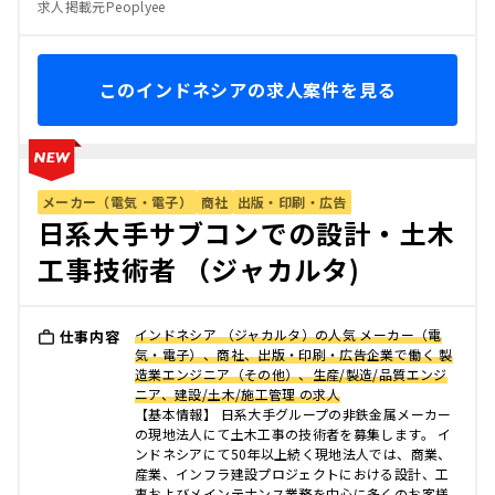
求人掲載元Peoplyee
このインドネシアの求人案件を見る
メーカー（電気・電子）
商社
出版・印刷・広告
日系大手サブコンでの設計・土木
工事技術者 （ジャカルタ)
インドネシア （ジャカルタ）の人気 メーカー（電
仕事内容
気・電子）、商社、出版・印刷・広告企業で働く 製
造業エンジニア（その他）、生産/製造/品質エンジ
ニア、建設/土木/施工管理 の求人
【基本情報】 日系大手グループの非鉄金属メーカー
の現地法人にて土木工事の技術者を募集します。 イ
ンドネシアにて50年以上続く現地法人では、商業、
産業、インフラ建設プロジェクトにおける設計、工
事およびメインテナンス業務を中心に多くのお客様