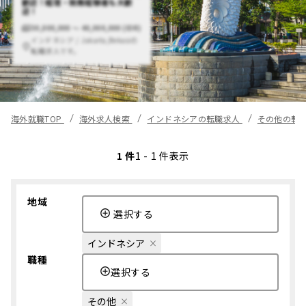
歓迎！経理・税務経験者も大歓
迎！
30,000,000 〜 40,000,000 (IDR)
インドネシア / Jakarta,Bekasiの
転職求人です。
海外就職TOP
海外求人検索
インドネシアの転職求人
その他の転
1 件
1 - 1 件表示
地域
選択する
インドネシア
職種
選択する
その他