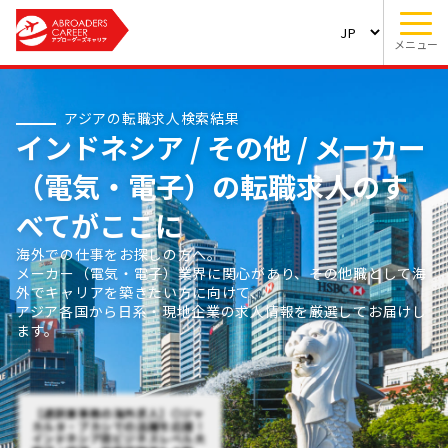
メニュー
アジアの転職求人検索結果
インドネシア / その他 / メーカー
（電気・電子）の転職求人のす
べてがここに
海外での仕事をお探しの方へ。
メーカー（電気・電子）業界に関心があり、その他職として海
外でキャリアを築きたい方に向けて、
アジア各国から日系・現地企業の求人情報を厳選してお届けし
ます。
【通訳兼事務の海外求人】◎ジャ
カルタ・ブカシでの活躍を応援！
インドネシア語ビジネスレベル大