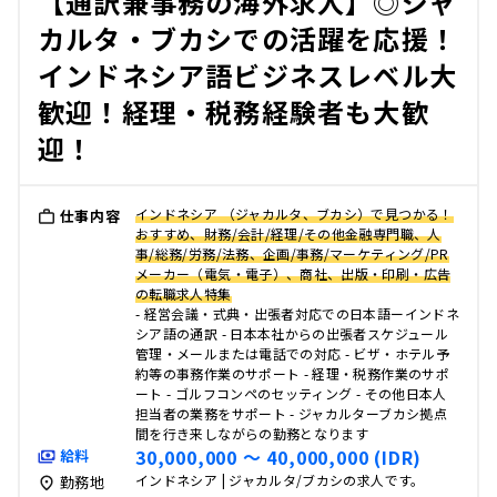
【通訳兼事務の海外求人】◎ジャ
カルタ・ブカシでの活躍を応援！
インドネシア語ビジネスレベル大
歓迎！経理・税務経験者も大歓
迎！
インドネシア （ジャカルタ、ブカシ）で見つかる！
仕事内容
おすすめ、財務/会計/経理/その他金融専門職、人
事/総務/労務/法務、企画/事務/マーケティング/PR
メーカー（電気・電子）、商社、出版・印刷・広告
の転職求人特集
- 経営会議・式典・出張者対応での日本語ーインドネ
シア語の通訳 - 日本本社からの出張者スケジュール
管理・メールまたは電話での対応 - ビザ・ホテル予
約等の事務作業のサポート - 経理・税務作業のサポ
ート - ゴルフコンペのセッティング - その他日本人
担当者の業務をサポート - ジャカルターブカシ拠点
間を行き来しながらの勤務となります
30,000,000 〜 40,000,000 (IDR)
給料
インドネシア | ジャカルタ/ブカシの求人です。
勤務地