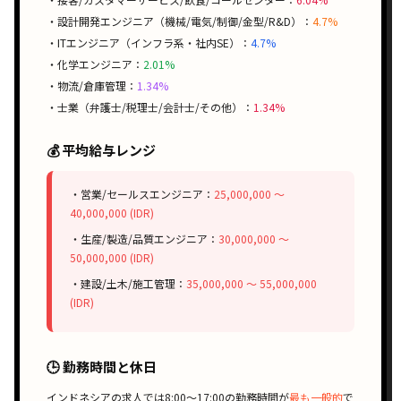
・設計開発エンジニア（機械/電気/制御/金型/R&D）：
4.7%
・ITエンジニア（インフラ系・社内SE）：
4.7%
・化学エンジニア：
2.01%
・物流/倉庫管理：
1.34%
・士業（弁護士/税理士/会計士/その他）：
1.34%
💰 平均給与レンジ
・営業/セールスエンジニア：
25,000,000 〜
40,000,000 (IDR)
・生産/製造/品質エンジニア：
30,000,000 〜
50,000,000 (IDR)
・建設/土木/施工管理：
35,000,000 〜 55,000,000
(IDR)
🕒 勤務時間と休日
インドネシアの求人では
8:00〜17:00
の勤務時間が
最も一般的
で