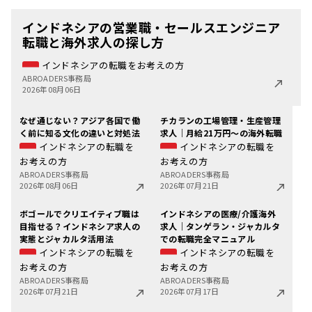
インドネシアの営業職・セールスエンジニア
転職と海外求人の探し方
インドネシアの転職をお考えの方
ABROADERS事務局
2026年08月06日
なぜ通じない？アジア各国で働
チカランの工場管理・生産管理
く前に知る文化の違いと対処法
求人｜月給21万円〜の海外転職
インドネシアの転職を
インドネシアの転職を
お考えの方
お考えの方
ABROADERS事務局
ABROADERS事務局
2026年08月06日
2026年07月21日
ボゴールでクリエイティブ職は
インドネシアの医療/介護海外
目指せる？インドネシア求人の
求人｜タンゲラン・ジャカルタ
実態とジャカルタ活用法
での転職完全マニュアル
インドネシアの転職を
インドネシアの転職を
お考えの方
お考えの方
ABROADERS事務局
ABROADERS事務局
2026年07月21日
2026年07月17日