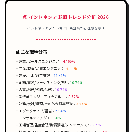
🌏 インドネシア 転職トレンド分析 2026
インドネシア求人市場で日系企業が存在感を示す
📊 主な職種分布
・営業/セールスエンジニア：
47.65%
・生産/製造/品質エンジニア：
16.11%
・建設/土木/施工管理：
11.41%
・企画/事務/マーケティング/PR：
10.74%
・人事/総務/労務/法務：
10.74%
・製造業エンジニア（その他）：
8.72%
・財務/会計/経理/その他金融専門職：
8.05%
・エグゼクティブ/経営：
6.04%
・コンサルティング：
6.04%
・工場管理/生産管理/購買調達/メンテナンス：
6.04%
・接客/カスタマーサービス/飲食/コールセンター：
6.04%