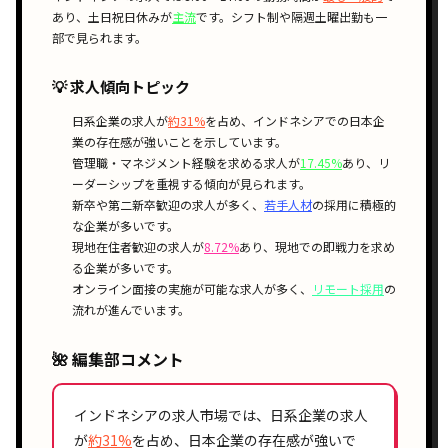
あり、
土日祝日休み
が
主流
です。
シフト制
や
隔週土曜出勤
も一
部で見られます。
💡 求人傾向トピック
日系企業
の求人が
約31%
を占め、
インドネシア
での
日本企
業
の存在感が強いことを示しています。
管理職・マネジメント経験
を求める求人が
17.45%
あり、
リ
ーダーシップ
を重視する傾向が見られます。
新卒
や
第二新卒
歓迎の求人が多く、
若手人材
の採用に積極的
な企業が多いです。
現地在住者
歓迎の求人が
8.72%
あり、
現地での即戦力
を求め
る企業が多いです。
オンライン面接
の実施が可能な求人が多く、
リモート採用
の
流れが進んでいます。
🌺 編集部コメント
インドネシアの求人市場では、
日系企業
の求人
が
約31%
を占め、
日本企業
の存在感が強いで