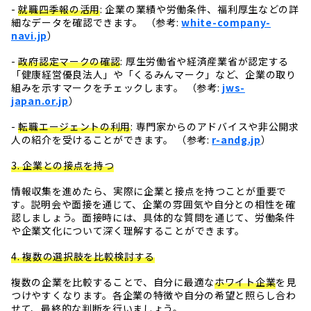
-
就職四季報の活用
: 企業の業績や労働条件、福利厚生などの詳
細なデータを確認できます。 （参考:
white-company-
navi.jp
）
-
政府認定マークの確認
: 厚生労働省や経済産業省が認定する
「健康経営優良法人」や「くるみんマーク」など、企業の取り
組みを示すマークをチェックします。 （参考:
jws-
japan.or.jp
）
-
転職エージェントの利用
: 専門家からのアドバイスや非公開求
人の紹介を受けることができます。 （参考:
r-andg.jp
）
3. 企業との接点を持つ
情報収集を進めたら、実際に企業と接点を持つことが重要で
す。説明会や面接を通じて、企業の雰囲気や自分との相性を確
認しましょう。面接時には、具体的な質問を通じて、労働条件
や企業文化について深く理解することができます。
4. 複数の選択肢を比較検討する
複数の企業を比較することで、自分に最適な
ホワイト企業
を見
つけやすくなります。各企業の特徴や自分の希望と照らし合わ
せて、最終的な判断を行いましょう。