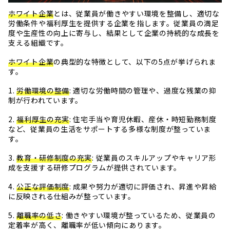
ホワイト企業
とは、従業員が働きやすい環境を整備し、適切な
労働条件や福利厚生を提供する企業を指します。従業員の満足
度や生産性の向上に寄与し、結果として企業の持続的な成長を
支える組織です。
ホワイト企業
の典型的な特徴として、以下の5点が挙げられま
す。
1.
労働環境の整備
: 適切な労働時間の管理や、過度な残業の抑
制が行われています。
2.
福利厚生の充実
: 住宅手当や育児休暇、産休・時短勤務制度
など、従業員の生活をサポートする多様な制度が整っていま
す。
3.
教育・研修制度の充実
: 従業員のスキルアップやキャリア形
成を支援する研修プログラムが提供されています。
4.
公正な評価制度
: 成果や努力が適切に評価され、昇進や昇給
に反映される仕組みが整っています。
5.
離職率の低さ
: 働きやすい環境が整っているため、従業員の
定着率が高く、離職率が低い傾向にあります。