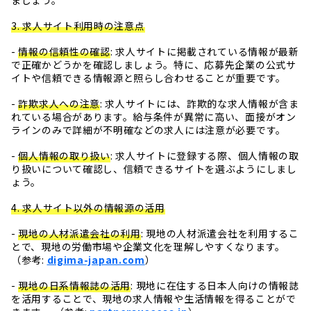
ましょう。
3. 求人サイト利用時の注意点
-
情報の信頼性の確認
: 求人サイトに掲載されている情報が最新
で正確かどうかを確認しましょう。特に、応募先企業の公式サ
イトや信頼できる情報源と照らし合わせることが重要です。
-
詐欺求人への注意
: 求人サイトには、詐欺的な求人情報が含ま
れている場合があります。給与条件が異常に高い、面接がオン
ラインのみで詳細が不明確などの求人には注意が必要です。
-
個人情報の取り扱い
: 求人サイトに登録する際、個人情報の取
り扱いについて確認し、信頼できるサイトを選ぶようにしまし
ょう。
4. 求人サイト以外の情報源の活用
-
現地の人材派遣会社の利用
: 現地の人材派遣会社を利用するこ
とで、現地の労働市場や企業文化を理解しやすくなります。
（参考:
digima-japan.com
）
-
現地の日系情報誌の活用
: 現地に在住する日本人向けの情報誌
を活用することで、現地の求人情報や生活情報を得ることがで