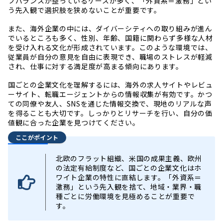
フバランスが整っているケースが多く、「外資系＝激務」とい
う先入観で選択肢を狭めないことが重要です。
また、海外企業の中には、ダイバーシティへの取り組みが進ん
でいるところも多く、性別、年齢、国籍に関わらず多様な人材
を受け入れる文化が形成されています。このような環境では、
従業員が自分の意見を自由に表現でき、職場のストレスが軽減
され、仕事に対する満足度が高まる傾向にあります。
国ごとの企業文化を理解するには、海外の求人サイトやレビュ
ーサイト、転職エージェントからの情報収集が有効です。かつ
ての同僚や友人、SNSを通じた情報交換で、現地のリアルな声
を得ることも大切です。しっかりとリサーチを行い、自分の価
値観に合った企業を見つけてください。
ここがポイント
北欧のフラット組織、米国の成果主義、欧州
の法定有給制度など、国ごとの企業文化はホ
ワイト企業の特性に直結します。「外資系＝
激務」という先入観を捨て、地域・業界・職
種ごとに労働環境を見極めることが重要で
す。