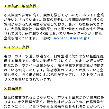
3. 医薬品・製薬業界
参入障壁が非常に高く、競争も激しくないため、ホワイト企業
が多いとされています。新薬の開発には長期間の研究と多くの
費用がかかるため需要が安定しており、高い年収を期待できま
す。大手製薬会社では福利厚生の充実や働き方の柔軟性が評価
されており、研究職やMR職においてリモートワークが可能な
企業も増えています。 （参考:
jac-recruitment.jp
）
4. インフラ業界
電力、ガス、水道、鉄道など、日常生活に欠かせない基盤を提
供する業界です。景気の影響を受けにくく、安定した経営が可
能なため、ホワイト企業が多く、福利厚生や労働環境が整備さ
れている傾向にあります。年功序列のシステムが残っている企
業も多く、長く働き続ければ給料がアップし、リストラされる
リスクも低いとされています。
5. 食品業界
景気に左右されることが少なく、ホワイト企業が多い傾向にあ
ります。参入障壁が高く、競合他社が少ないため、価格競争が
起こりにくく、ノルマや過剰な労働を課せられることが少ない