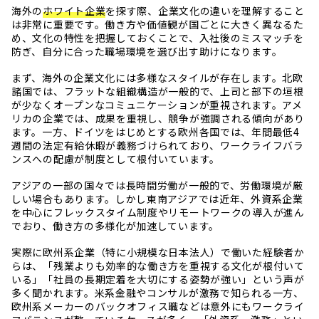
海外の
ホワイト企業
を探す際、企業文化の違いを理解すること
は非常に重要です。働き方や価値観が国ごとに大きく異なるた
め、文化の特性を把握しておくことで、入社後のミスマッチを
防ぎ、自分に合った職場環境を選び出す助けになります。
まず、海外の企業文化には多様なスタイルが存在します。北欧
諸国では、フラットな組織構造が一般的で、上司と部下の垣根
が少なくオープンなコミュニケーションが重視されます。アメ
リカの企業では、成果を重視し、競争が強調される傾向があり
ます。一方、ドイツをはじめとする欧州各国では、年間最低4
週間の法定有給休暇が義務づけられており、ワークライフバラ
ンスへの配慮が制度として根付いています。
アジアの一部の国々では長時間労働が一般的で、労働環境が厳
しい場合もあります。しかし東南アジアでは近年、外資系企業
を中心にフレックスタイム制度やリモートワークの導入が進ん
でおり、働き方の多様化が加速しています。
実際に欧州系企業（特に小規模な日本法人）で働いた経験者か
らは、「残業よりも効率的な働き方を重視する文化が根付いて
いる」「社員の長期定着を大切にする姿勢が強い」という声が
多く聞かれます。米系金融やコンサルが激務で知られる一方、
欧州系メーカーのバックオフィス職などは意外にもワークライ