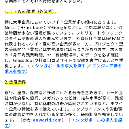
な業界とそれぞれの特徴をまとめました。
1. IT・Web業界（外資系）
特に大手企業においてホワイト企業が多い傾向にあります。
Meta（旧Facebook）やGoogleなどは、平均年収が高く、残
業時間が少ない環境が整っています。フルリモートやフレック
スタイム制度の導入も進んでいます。外資系IT企業はGAFAMに
代表されるホワイト度の高い企業が多い一方、プロジェクト型
の受託開発企業などは労働環境にばらつきがあります。求人票
の「月平均残業時間」や「有給取得率」のデータを必ず確認
し、Glassdoorや社員口コミサイトで実態を裏付けることを推
奨します。（→
シンガポールの求人を探す
／
エンジニア職の
求人を探す
）
2. 金融業界
銀行、証券、保険など多岐にわたる分野を含みます。カード会
社や政府系の銀行、メガバンクなどは、給与水準が高く、残業
時間が少ない、有給休暇の取得が奨励されているなど、ホワイ
ト企業の特徴を多く備えています。コンプライアンスや労働環
境の改善に力を入れている企業が多く、研修制度も充実してい
ます。 （参考:
enworld.com
）（→
シンガポールの求人を探
す
）