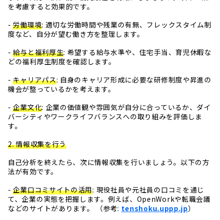
を考慮すると効果的です。
-
労働環境
: 適切な労働時間や残業の有無、フレックスタイム制
度など、自分が望む働き方を整理します。
-
給与と福利厚生
: 希望する給与水準や、住宅手当、育児休暇な
どの福利厚生制度を確認します。
-
キャリアパス
: 自身のキャリア形成に必要な研修制度や昇進の
機会が整っているかを考えます。
-
企業文化
: 企業の価値観や雰囲気が自分に合っているか、ダイ
バーシティやワークライフバランスへの取り組みを評価しま
す。
2. 情報収集を行う
自己分析を終えたら、次に情報収集を行いましょう。以下の方
法が有効です。
-
企業口コミサイトの活用
: 現役社員や元社員の口コミを通じ
て、企業の実態を把握します。例えば、OpenWorkや転職会議
などのサイトがあります。 （参考:
tenshoku.uppp.jp
）