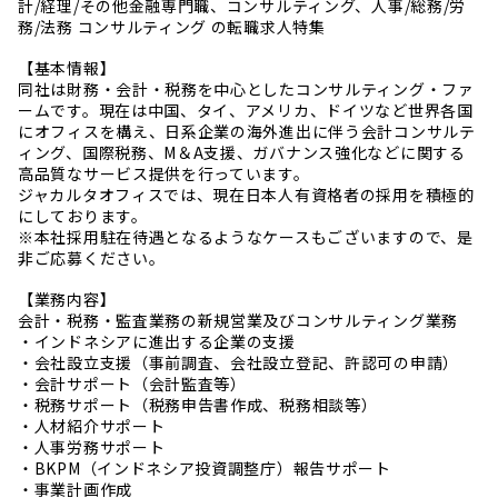
計/経理/その他金融専門職、コンサルティング、人事/総務/労
務/法務 コンサルティング の転職求人特集
【基本情報】
同社は財務・会計・税務を中心としたコンサルティング・ファ
ームです。現在は中国、タイ、アメリカ、ドイツなど世界各国
にオフィスを構え、日系企業の海外進出に伴う会計コンサルテ
ィング、国際税務、M＆A支援、ガバナンス強化などに関する
高品質なサービス提供を行っています。
ジャカルタオフィスでは、現在日本人有資格者の採用を積極的
にしております。
※本社採用駐在待遇となるようなケースもございますので、是
非ご応募ください。
【業務内容】
会計・税務・監査業務の新規営業及びコンサルティング業務
・インドネシアに進出する企業の支援
・会社設立支援（事前調査、会社設立登記、許認可の申請）
・会計サポート（会計監査等）
・税務サポート（税務申告書作成、税務相談等）
・人材紹介サポート
・人事労務サポート
・BKPM（インドネシア投資調整庁）報告サポート
・事業計画作成