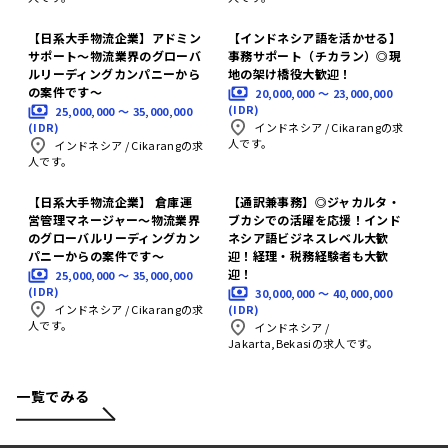
【日系大手物流企業】アドミン
【インドネシア語を活かせる】
サポート〜物流業界のグローバ
事務サポート（チカラン）◎現
ルリーディングカンパニーから
地の架け橋役大歓迎！
の案件です〜
20,000,000 〜 23,000,000
(IDR)
25,000,000 〜 35,000,000
(IDR)
インドネシア
/
Cikarangの求
人です。
インドネシア
/
Cikarangの求
人です。
【日系大手物流企業】 倉庫運
【通訳兼事務】◎ジャカルタ・
営管理マネージャー〜物流業界
ブカシでの活躍を応援！インド
のグローバルリーディングカン
ネシア語ビジネスレベル大歓
パニーからの案件です〜
迎！経理・税務経験者も大歓
迎！
25,000,000 〜 35,000,000
(IDR)
30,000,000 〜 40,000,000
(IDR)
インドネシア
/
Cikarangの求
人です。
インドネシア
/
Jakarta,Bekasiの求人です。
一覧でみる