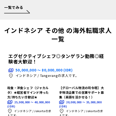
一覧でみる
インドネシア その他 の海外転職求人
一覧
エグゼクティブシェフ◎タンゲラン勤務◎経
験者大歓迎！
50,000,000 〜 80,000,000 (IDR)
インドネシア
/
Tangerangの求人です。
和食・洋食シェフ（ジャカル
【グローバル物流の司令塔】大
タ）★経営者マインド持った
手物流企業での営業サポート募
方/持ちたい方歓迎★
集（英語を活かせる！）
25,000,000 〜 40,000,000
20,000,000 〜 35,000,000
(IDR)
(IDR)
インドネシア
/
Jakartaの求
インドネシア
/
Jakartaの求
人です。
人です。