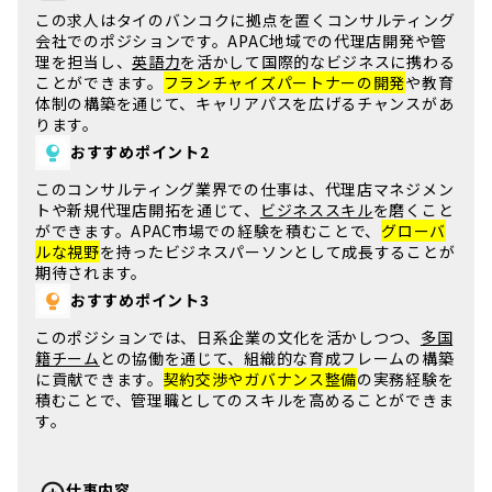
この求人は
タイ
の
バンコク
に拠点を置くコンサルティング
会社でのポジションです。
APAC地域
での代理店開発や管
理を担当し、
英語力
を活かして
国際的なビジネス
に携わる
ことができます。
フランチャイズパートナーの開発
や教育
体制の構築を通じて、
キャリアパス
を広げるチャンスがあ
ります。
おすすめポイント2
この
コンサルティング業界
での仕事は、
代理店マネジメン
ト
や新規代理店開拓を通じて、
ビジネススキル
を磨くこと
ができます。
APAC市場
での経験を積むことで、
グローバ
ルな視野
を持ったビジネスパーソンとして成長することが
期待されます。
おすすめポイント3
このポジションでは、
日系企業
の文化を活かしつつ、
多国
籍チーム
との協働を通じて、
組織的な育成フレーム
の構築
に貢献できます。
契約交渉やガバナンス整備
の実務経験を
積むことで、
管理職
としてのスキルを高めることができま
す。
仕事内容