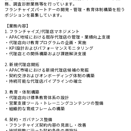
務、調査診断業務等を行っています。
フランチャイズパートナーの開発・管理・教育体制構築を担う
ポジションを募集しています。
【業務内容】
1. フランチャイズ/代理店マネジメント
・APAC地域における既存代理店の管理・業績向上支援
・代理店向け教育プログラムの企画・実施
・KPI設計およびパフォーマンスモニタリング
・代理店との関係構築および課題解決支援
2. 新規代理店開拓
・APAC市場における新規代理店候補の発掘
・契約交渉およびオンボーディング体制の構築
・持続可能な代理店パイプラインの確立
3. 教育・体制構築
・代理店向け標準教育体系の設計
・営業支援ツール・トレーニングコンテンツの整備
・組織的な育成フレームの構築
4. 契約・ガバナンス整備
・フランチャイズ契約内容の見直し・改善
・地域戦略に沿った契約条件の再設計