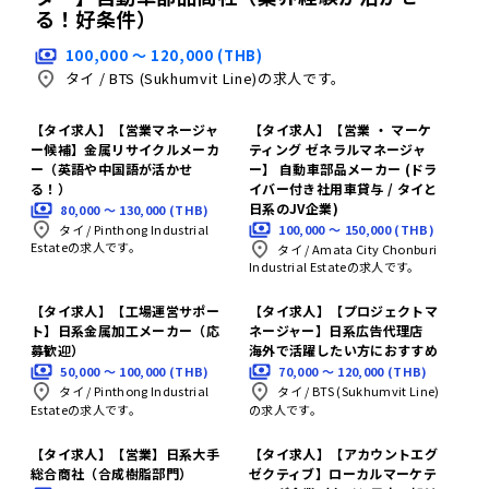
る！好条件）
100,000 〜 120,000 (THB)
タイ
/
BTS (Sukhumvit Line)の求人です。
【タイ求人】【営業マネージャ
【タイ求人】【営業 ・ マーケ
ー候補】金属リサイクルメーカ
ティング ゼネラルマネージャ
ー（英語や中国語が活かせ
ー】 自動車部品メーカー (ドラ
る！）
イバー付き社用車貸与 / タイと
日系のJV企業)
80,000 〜 130,000 (THB)
100,000 〜 150,000 (THB)
タイ
/
Pinthong Industrial
Estateの求人です。
タイ
/
Amata City Chonburi
Industrial Estateの求人です。
【タイ求人】【工場運営サポー
【タイ求人】【プロジェクトマ
ト】日系金属加工メーカー（応
ネージャー】日系広告代理店
募歓迎）
海外で活躍したい方におすすめ
50,000 〜 100,000 (THB)
70,000 〜 120,000 (THB)
タイ
/
Pinthong Industrial
タイ
/
BTS (Sukhumvit Line)
Estateの求人です。
の求人です。
【タイ求人】【営業】日系大手
【タイ求人】【アカウントエグ
総合商社（合成樹脂部門）
ゼクティブ】ローカルマーケテ