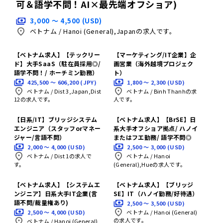
可＆語学不問！AI×最先端オフショア)
3,000 〜 4,500 (USD)
ベトナム
/
Hanoi (General),Japanの求人です。
【ベトナム求人】【テックリー
【マーケティング/IT企業】企
ド】大手SaaS（駐在員採用◎/
画営業（海外越境プロジェク
語学不問！/ ホーチミン勤務）
ト）
425,500 〜 606,200 (JPY)
1,800 〜 2,300 (USD)
ベトナム
/
Dist 3,Japan,Dist
ベトナム
/
Binh Thanhの求
12の求人です。
人です。
【日系/IT】ブリッジシステム
【ベトナム求人】【BrSE】日
エンジニア（スタッフorマネー
系大手オフショア拠点/ ハノイ
ジャー/言語不問）
またはフエ勤務/ 語学不問◎
2,000 〜 4,000 (USD)
2,500 〜 3,000 (USD)
ベトナム
/
Dist 1の求人で
ベトナム
/
Hanoi
す。
(General),Hueの求人です。
【ベトナム求人】【システムエ
【ベトナム求人】【ブリッジ
ンジニア】日系大手IT企業(言
SE】IT（ハノイ勤務/好待遇）
語不問/裁量権あり)
2,500 〜 3,500 (USD)
2,500 〜 4,000 (USD)
ベトナム
/
Hanoi (General)
の求人です。
ベトナム
/
Hanoi (General)