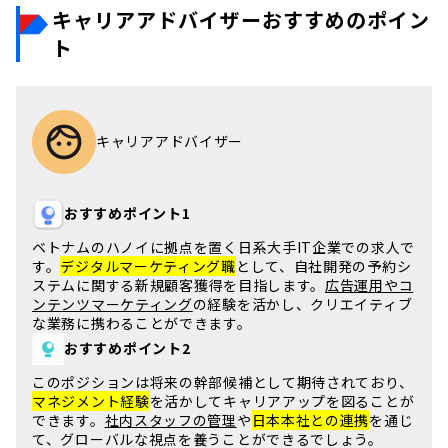
キャリアアドバイザーおすすめのポイン
ト
キャリアアドバイザー
おすすめポイント1
ベトナムのハノイ
に拠点を置く日系大手IT企業での求人で
す。
デジタルマーケティング職
として、
自社開発の予約シ
ステム
に関する新規顧客獲得を目指します。
広告運用やコ
ンテンツマーケティング
の経験を活かし、
クリエイティブ
な業務
に携わることができます。
おすすめポイント2
このポジションは
将来の幹部候補
として期待されており、
マネジメント経験
を活かしてキャリアアップを図ることが
できます。
社内スタッフの管理
や
日本本社との連携
を通じ
て、
グローバルな視点
を養うことができるでしょう。