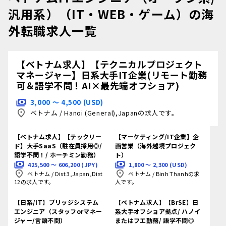
汎用系）（IT・WEB・ゲーム）の海
外転職求人一覧
【ベトナム求人】【テクニカルプロジェクト
マネージャー】日系大手IT企業(リモート勤務
可＆語学不問！AI×最先端オフショア)
3,000 〜 4,500 (USD)
ベトナム
/
Hanoi (General),Japanの求人です。
【ベトナム求人】【テックリー
【マーケティング/IT企業】企
ド】大手SaaS（駐在員採用◎/
画営業（海外越境プロジェク
語学不問！/ ホーチミン勤務）
ト）
425,500 〜 606,200 (JPY)
1,800 〜 2,300 (USD)
ベトナム
/
Dist 3,Japan,Dist
ベトナム
/
Binh Thanhの求
12の求人です。
人です。
【日系/IT】ブリッジシステム
【ベトナム求人】【BrSE】日
エンジニア（スタッフorマネー
系大手オフショア拠点/ ハノイ
ジャー/言語不問）
またはフエ勤務/ 語学不問◎