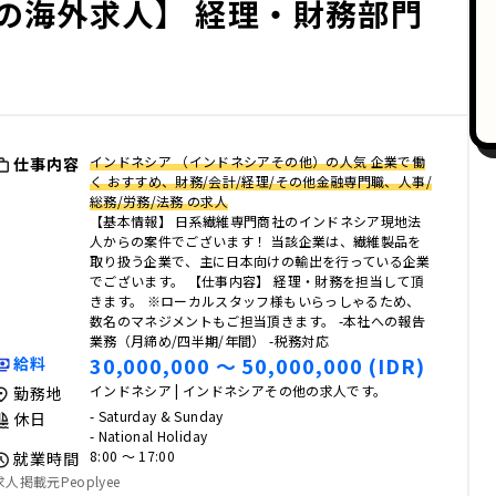
の海外求人】 経理・財務部門
インドネシア （インドネシアその他）の人気 企業で働
仕事内容
く おすすめ、財務/会計/経理/その他金融専門職、人事/
総務/労務/法務 の求人
【基本情報】 日系繊維専門商社のインドネシア現地法
人からの案件でございます！ 当該企業は、繊維製品を
取り扱う企業で、主に日本向けの輸出を行っている企業
でございます。 【仕事内容】 経理・財務を担当して頂
きます。 ※ローカルスタッフ様もいらっしゃるため、
数名のマネジメントもご担当頂きます。 -本社への報告
業務（月締め/四半期/年間） -税務対応
30,000,000 〜 50,000,000 (IDR)
給料
インドネシア | インドネシアその他の求人です。
勤務地
- Saturday & Sunday
休日
- National Holiday
8:00 〜 17:00
就業時間
求人掲載元Peoplyee