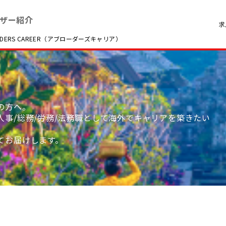
ザー紹介
求
RS CAREER（アブローダーズキャリア）
の方へ。
事/総務/労務/法務職として海外でキャリアを築きたい
てお届けします。