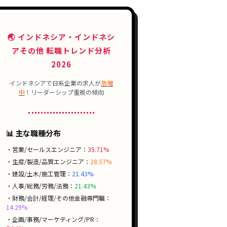
🌏 インドネシア・インドネシ
アその他 転職トレンド分析
2026
インドネシアで
日系企業
の求人が
急増
中
！
リーダーシップ
重視の傾向
📊 主な職種分布
・営業/セールスエンジニア：
35.71%
・生産/製造/品質エンジニア：
28.57%
・建設/土木/施工管理：
21.43%
・人事/総務/労務/法務：
21.43%
・財務/会計/経理/その他金融専門職：
14.29%
・企画/事務/マーケティング/PR：