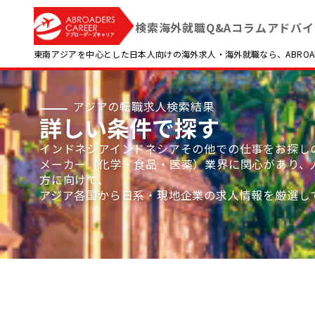
検索
海外就職Q&A
コラム
アドバイ
東南アジアを中心とした日本人向けの海外求人・海外就職なら、ABROADE
アジアの転職求人検索結果
詳しい条件で探す
インドネシアインドネシアその他での仕事をお探し
メーカー（化学・食品・医薬）業界に関心があり、人
方に向けて、
アジア各国から日系・現地企業の求人情報を厳選し