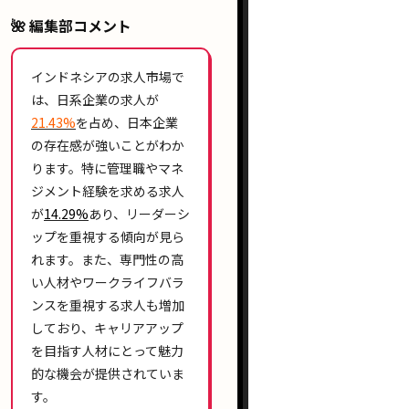
🌺 編集部コメント
インドネシアの求人市場で
は、
日系企業
の求人が
21.43%
を占め、
日本企業
の存在感
が強いことがわか
ります。特に
管理職
や
マネ
ジメント経験
を求める求人
が
14.29%
あり、
リーダーシ
ップ
を重視する傾向が見ら
れます。また、
専門性の高
い人材
や
ワークライフバラ
ンス
を重視する求人も増加
しており、
キャリアアップ
を目指す人材にとって魅力
的な機会が提供されていま
す。