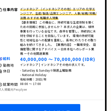
インドネシア （インドネシアその他）エリアの 化学エ
仕事内容
ンジニア、生産/製造/品質エンジニア、人事/総務/労務/
法務 おすすめ 転職求人特集
【基本情報】 この機会に、持続可能な生産体制を築く
ための挑戦に参加しませんか？ 本求人の企業は、植林
事業を行っている会社です。森林を管理し、持続的に木
材を供給することを目指しています。 環境の持続可能
性と地域社会への配慮を重視し、長年にわたりその取り
組みを続けてきました。 【業務内容】 ー職場安全、 設
備管理に関するアドバイス ー日本本社へのレポート業
務 ーその他関連業務
40,000,000 〜 70,000,000 (IDR)
給料
インドネシア | インドネシアその他の求人です。
勤務地
- Saturday & Sunday※隔週土曜勤務
休日
- National Holiday
有給休暇：20日/年
08:00 〜 17:00
就業時間
求人掲載元Peoplyee