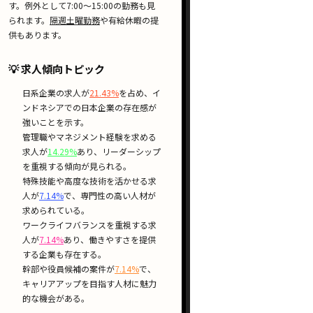
す。例外として
7:00〜15:00
の勤務も見
られます。
隔週土曜勤務
や有給休暇の提
供もあります。
💡 求人傾向トピック
日系企業
の求人が
21.43%
を占め、イ
ンドネシアでの
日本企業の存在感
が
強いことを示す。
管理職や
マネジメント経験
を求める
求人が
14.29%
あり、
リーダーシップ
を重視する傾向が見られる。
特殊技能や高度な技術を活かせる求
人が
7.14%
で、
専門性の高い人材
が
求められている。
ワークライフバランスを重視する求
人が
7.14%
あり、
働きやすさ
を提供
する企業も存在する。
幹部や役員候補の案件が
7.14%
で、
キャリアアップ
を目指す人材に魅力
的な機会がある。