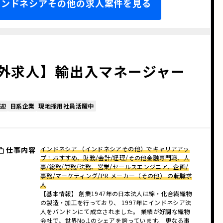
 インドネシアその他の求人案件を見る
外求人】輸出入マネージャー
迎
日系企業
現地採用社員活躍中
インドネシア （インドネシアその他）でキャリアアッ
仕事内容
プ！おすすめ、財務/会計/経理/その他金融専門職、人
事/総務/労務/法務、営業/セールスエンジニア、企画/
事務/マーケティング/PR メーカー（その他） の転職求
人
【基本情報】 創業1947年の日本法人は綿・化合繊織物
の製造・加工を行っており、 1997年にインドネシア法
人をバンドンにて成立されました。 業績が好調な織物
会社で、世界No.1のシェアを誇っています。 更なる事