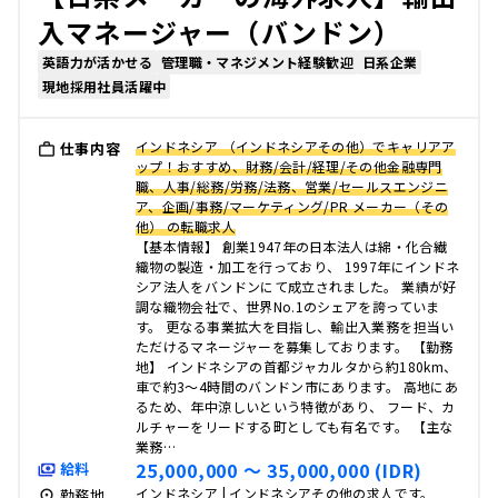
入マネージャー（バンドン）
英語力が活かせる
管理職・マネジメント経験歓迎
日系企業
現地採用社員活躍中
インドネシア （インドネシアその他）でキャリアア
仕事内容
ップ！おすすめ、財務/会計/経理/その他金融専門
職、人事/総務/労務/法務、営業/セールスエンジニ
ア、企画/事務/マーケティング/PR メーカー（その
他） の転職求人
【基本情報】 創業1947年の日本法人は綿・化合繊
織物の製造・加工を行っており、 1997年にインドネ
シア法人をバンドンにて成立されました。 業績が好
調な織物会社で、世界No.1のシェアを誇っていま
す。 更なる事業拡大を目指し、輸出入業務を担当い
ただけるマネージャーを募集しております。 【勤務
地】 インドネシアの首都ジャカルタから約180km、
車で約3〜4時間のバンドン市にあります。 高地にあ
るため、年中涼しいという特徴があり、 フード、カ
ルチャーをリードする町としても有名です。 【主な
業務…
25,000,000 〜 35,000,000 (IDR)
給料
インドネシア | インドネシアその他の求人です。
勤務地