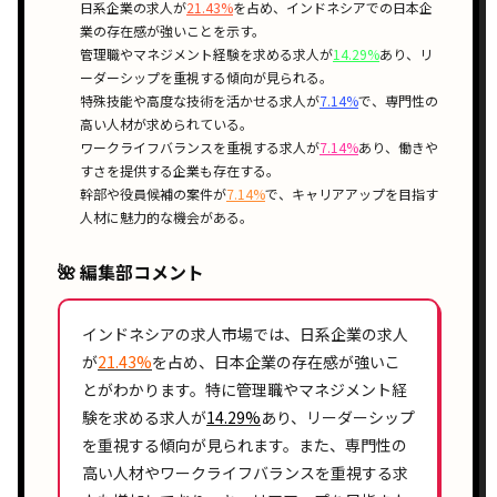
日系企業
の求人が
21.43%
を占め、インドネシアでの
日本企
業の存在感
が強いことを示す。
管理職や
マネジメント経験
を求める求人が
14.29%
あり、
リ
ーダーシップ
を重視する傾向が見られる。
特殊技能や高度な技術を活かせる求人が
7.14%
で、
専門性の
高い人材
が求められている。
ワークライフバランスを重視する求人が
7.14%
あり、
働きや
すさ
を提供する企業も存在する。
幹部や役員候補の案件が
7.14%
で、
キャリアアップ
を目指す
人材に魅力的な機会がある。
🌺 編集部コメント
インドネシアの求人市場では、
日系企業
の求人
が
21.43%
を占め、
日本企業の存在感
が強いこ
とがわかります。特に
管理職
や
マネジメント経
験
を求める求人が
14.29%
あり、
リーダーシップ
を重視する傾向が見られます。また、
専門性の
高い人材
や
ワークライフバランス
を重視する求