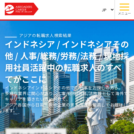
メニュー
アジアの転職求人検索結果
インドネシア / インドネシアその
他 / 人事/総務/労務/法務 / 現地採
用社員活躍中の転職求人のすべ
てがここに
インドネシアインドネシアその他での仕事をお探しの方へ。
多様な業界に関心があり、人事/総務/労務/法務職として海外で
キャリアを築きたい方に向けて、
アジア各国から日系・現地企業の求人情報を厳選してお届けし
ます。