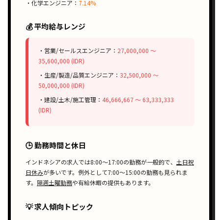
・化学エンジニア：
7.14%
💰 平均給与レンジ
・営業/セールスエンジニア：
27,000,000 〜
35,600,000 (IDR)
・生産/製造/品質エンジニア：
32,500,000 〜
50,000,000 (IDR)
・建設/土木/施工管理：
46,666,667 〜 63,333,333
(IDR)
🕒 勤務時間と休日
インドネシアの求人では
8:00〜17:00
の勤務が一般的で、
土日祝
日休み
が多いです。例外として
7:00〜15:00
の勤務も見られま
す。
隔週土曜勤務
や有給休暇の提供もあります。
💡 求人傾向トピック