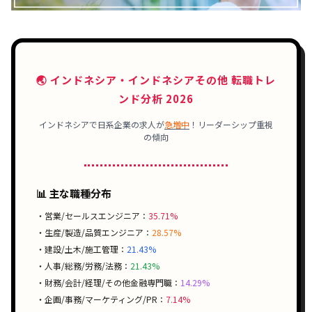
🌏 インドネシア・インドネシアその他 転職トレ
ンド分析 2026
インドネシアで
日系企業
の求人が
急増中
！
リーダーシップ
重視
の傾向
📊 主な職種分布
・営業/セールスエンジニア：
35.71%
・生産/製造/品質エンジニア：
28.57%
・建設/土木/施工管理：
21.43%
・人事/総務/労務/法務：
21.43%
・財務/会計/経理/その他金融専門職：
14.29%
・企画/事務/マーケティング/PR：
7.14%