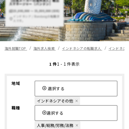
【日系メーカーの海外求人】輸出
入マネージャー（バンドン）
25,000,000 〜 35,000,000 (IDR)
インドネシア / Bandungの転職求
人です。
海外就職TOP
海外求人検索
インドネシアの転職求人
インドネシ
1 件
1 - 1 件表示
地域
選択する
インドネシアその他
職種
選択する
人事/総務/労務/法務