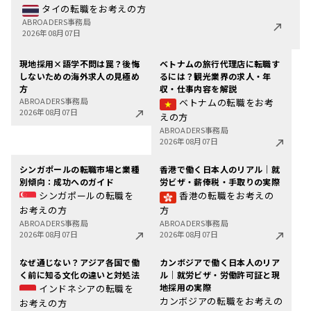
タイの転職をお考えの方
ABROADERS事務局
2026年08月07日
現地採用×語学不問は罠？後悔
ベトナムの旅行代理店に転職す
しないための海外求人の見極め
るには？観光業界の求人・年
方
収・仕事内容を解説
ABROADERS事務局
ベトナムの転職をお考
2026年08月07日
えの方
ABROADERS事務局
2026年08月07日
シンガポールの転職市場と業種
香港で働く日本人のリアル｜就
別傾向：成功へのガイド
労ビザ・薪俸税・手取りの実際
シンガポールの転職を
香港の転職をお考えの
お考えの方
方
ABROADERS事務局
ABROADERS事務局
2026年08月07日
2026年08月07日
なぜ通じない？アジア各国で働
カンボジアで働く日本人のリア
く前に知る文化の違いと対処法
ル｜就労ビザ・労働許可証と現
地採用の実際
インドネシアの転職を
カンボジアの転職をお考えの
お考えの方