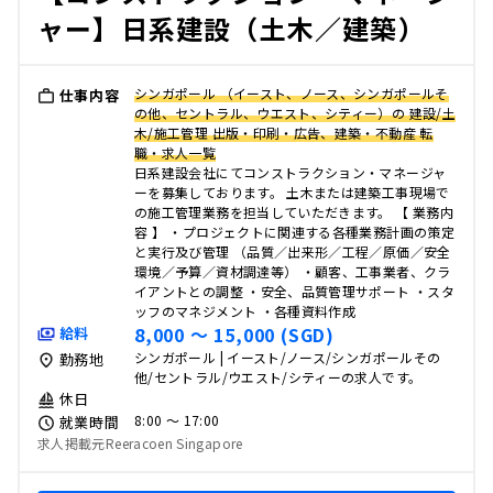
ャー】日系建設（土木／建築）
シンガポール （イースト、ノース、シンガポールそ
仕事内容
の他、セントラル、ウエスト、シティー）の 建設/土
木/施工管理 出版・印刷・広告、建築・不動産 転
職・求人一覧
日系建設会社にてコンストラクション・マネージャ
ーを募集しております。 土木または建築工事現場で
の施工管理業務を担当していただきます。 【 業務内
容 】 ・プロジェクトに関連する各種業務計画の策定
と実行及び管理 （品質／出来形／工程／原価／安全
環境／予算／資材調達等） ・顧客、工事業者、クラ
イアントとの調整 ・安全、品質管理サポート ・スタ
ッフのマネジメント ・各種資料作成
8,000 〜 15,000 (SGD)
給料
シンガポール | イースト/ノース/シンガポールその
勤務地
他/セントラル/ウエスト/シティーの求人です。
休日
8:00 〜 17:00
就業時間
求人掲載元Reeracoen Singapore