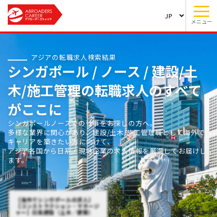
メニュー
アジアの転職求人検索結果
シンガポール / ノース / 建設/土
木/施工管理の転職求人のすべて
がここに
シンガポールノースでの仕事をお探しの方へ。
多様な業界に関心があり、建設/土木/施工管理職として海外で
キャリアを築きたい方に向けて、
アジア各国から日系・現地企業の求人情報を厳選してお届けし
ます。
【海外でシンガポールの求人】
【コンストラクション・マネージ
ャー】日系建設（土木／建築）