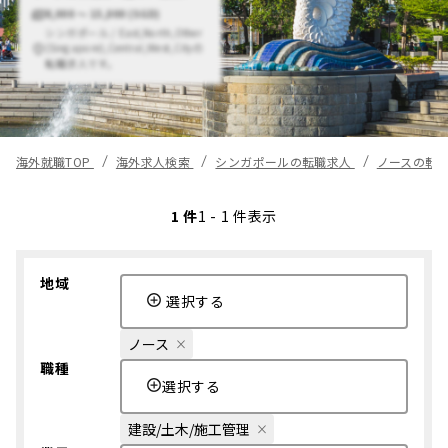
8,000 〜 15,000 (SGD)
シンガポール / East,North,Other
(Singapore),Central,West,Cityの
転職求人です。
海外就職TOP
海外求人検索
シンガポールの転職求人
ノースの転
1 件
1 - 1 件表示
地域
選択する
ノース
職種
選択する
建設/土木/施工管理