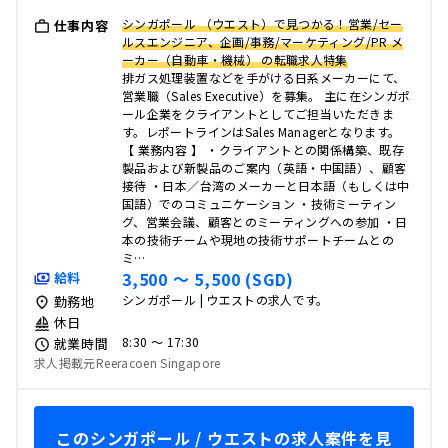
シンガポール （ウエスト）で見つかる！営業/セー
仕事内容
ルスエンジニア、企画/事務/マーケティング/PR メ
ーカー（自動車・機械） の転職求人特集
排ガス処理装置などを手がける日系メーカーにて、
営業職（Sales Executive）を募集。 主に在シンガポ
ール企業をクライアントとしてご担当いただきま
す。レポートラインはSales Managerとなります。
【 業務内容 】 ・クライアントとの関係構築、既存
製品および新製品のご案内（英語・中国語）、顧客
接待 ・日本／台湾のメーカーと日本語（もしくは中
国語）でのコミュニケーション ・技術ミーティン
グ、営業会議、顧客とのミーティングへの参加 ・日
本の技術チームや現地の技術サポートチームとの
ミ…
3,500 〜 5,500 (SGD)
給料
シンガポール | ウエストの求人です。
勤務地
休日
8:30 〜 17:30
就業時間
求人掲載元Reeracoen Singapore
このシンガポール / ウエストの求人案件を見