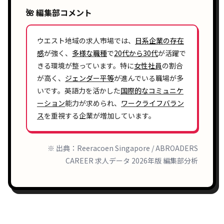
🌺 編集部コメント
ウエスト地域の求人市場では、
日系企業
の存在
感
が強く、
多様な職種
で
20代から30代
が活躍で
きる環境が整っています。特に
女性社員
の割合
が高く、
ジェンダー平等
が進んでいる職場が多
いです。英語力を活かした
国際的なコミュニケ
ーション
能力が求められ、
ワークライフバラン
ス
を重視する企業が増加しています。
※ 出典：Reeracoen Singapore / ABROADERS
CAREER 求人データ 2026年版 編集部分析