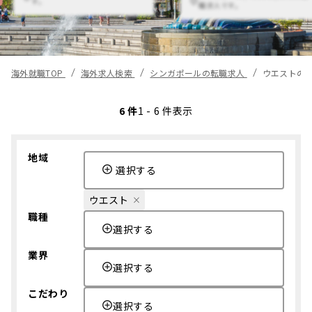
す。
職求人です。
海外就職TOP
海外求人検索
シンガポールの転職求人
ウエストの
6 件
1 - 6 件表示
地域
選択する
ウエスト
職種
選択する
業界
選択する
こだわり
選択する