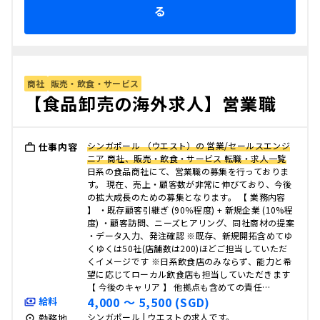
る
商社
販売・飲食・サービス
【食品卸売の海外求人】営業職
シンガポール （ウエスト）の 営業/セールスエンジ
仕事内容
ニア 商社、販売・飲食・サービス 転職・求人一覧
日系の食品商社にて、営業職の募集を行っておりま
す。 現在、売上・顧客数が非常に伸びており、今後
の拡大成長のための募集となります。 【 業務内容
】 ・既存顧客引継ぎ (90％程度) + 新規企業 (10%程
度) ・顧客訪問、ニーズヒアリング、同社商材の提案
・データ入力、発注確認 ※既存、新規開拓含めてゆ
くゆくは50社(店舗数は200)ほどご担当していただ
くイメージです ※日系飲食店のみならず、能力と希
望に応じてローカル飲食店も担当していただきます
【 今後のキャリア 】 他拠点も含めての責任…
4,000 〜 5,500 (SGD)
給料
シンガポール | ウエストの求人です。
勤務地