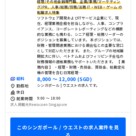
経理/その他金融専門職、企画/事務/マーケティン
グ/PR、人事/総務/労務/法務 IT・WEB・ゲーム の
転職求人特集
ソフトウェア開発およびITサービス企業にて、現
在、経理業務全般を担当しながら、人事、コンプラ
イアンス、コーポレートレポーティングなどの横断
的な業務にも携わる、シニア経理・総務リーダーの
ポジションを募集しています。 本ポジションでは、
財務・管理関連業務における親会社との主要な窓口
として対応いただきます。 また、グループの地域展
開拡大に伴い、ベトナムおよびフィリピン子会社の
財務情報の連結業務もサポートいただきます。 【 業
務内容 】 ・経理・財務 - 売掛金、買掛金、総勘定元
帳の管理を含む日常経理…
8,000 〜 12,000 (SGD)
給料
シンガポール | ウエストの求人です。
勤務地
休日
9:00 〜 18:00
就業時間
求人掲載元Reeracoen Singapore
このシンガポール / ウエストの求人案件を見
る