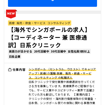
医療
販売・飲食・サービス
コンサルティング
【海外でシンガポールの求人】
【コーディネーター 兼 医療通
訳】日系クリニック
英語力が活かせる
20代活躍中
30代活躍中
女性社員5割以上
日系企業
シンガポール （セントラル、ウエスト）でキャリア
仕事内容
アップ！医療/介護職 医療、販売・飲食・サービ
ス、コンサルティング の転職求人
日系クリニックで受付業務や医療通訳を行ってくだ
さる方を募集しています。医療業界のご経験がなく
ても、サービス業やホスピタリティー業界で活躍さ
れていた方も歓迎しております。 【 業務内容 】 ・
クリニックの受付 ・海外旅⾏傷害保険の引受審査 ・
⽇本側、シンガポール側での保険に関わる事務作業