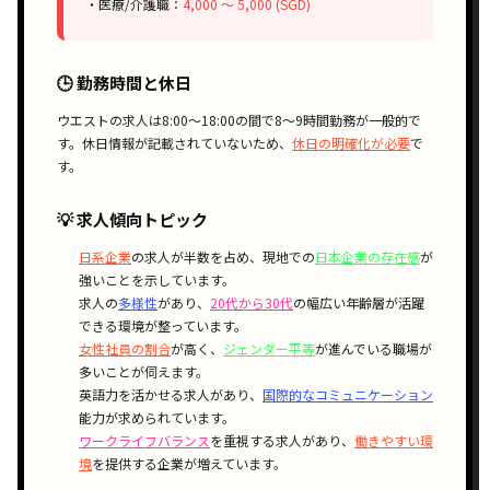
・医療/介護職：
4,000 〜 5,000 (SGD)
🕒 勤務時間と休日
ウエストの求人は
8:00〜18:00
の間で
8〜9時間勤務
が一般的で
す。休日情報が記載されていないため、
休日の明確化が必要
で
す。
💡 求人傾向トピック
日系企業
の求人が半数を占め、現地での
日本企業の存在感
が
強いことを示しています。
求人の
多様性
があり、
20代から30代
の幅広い年齢層が活躍
できる環境が整っています。
女性社員の割合
が高く、
ジェンダー平等
が進んでいる職場が
多いことが伺えます。
英語力を活かせる求人があり、
国際的なコミュニケーション
能力が求められています。
ワークライフバランス
を重視する求人があり、
働きやすい環
境
を提供する企業が増えています。