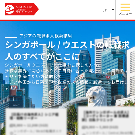
メニュー
アジアの転職求人検索結果
シンガポール / ウエストの転職求
人のすべてがここに
シンガポールウエストでの仕事をお探しの方へ。
多様な業界に関心があり、ご自身に合った職種として海外でキ
ャリアを築きたい方に向けて
アジア各国から日系・現地企業の求人情報を厳選してお届けし
ます。
【海外でシンガポールの求人】
【日系ITの海外求人】シニア経
【コーディネーター 兼 医療通
理・総務リーダー
訳】日系クリニック
8,000 〜 12,000 (SGD)
4,000 〜 5,000 (SGD)
シンガポール / Westの転職求人で
シンガポール / Central,Westの転