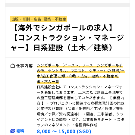
出版・印刷・広告
建築・不動産
【海外でシンガポールの求人】
【コンストラクション・マネージ
ャー】日系建設（土木／建築）
シンガポール （イースト、ノース、シンガポールそ
仕事内容
の他、セントラル、ウエスト、シティー）の 建設/土
木/施工管理 出版・印刷・広告、建築・不動産 転
職・求人一覧
日系建設会社にてコンストラクション・マネージャ
ーを募集しております。 土木または建築工事現場で
の施工管理業務を担当していただきます。 【 業務内
容 】 ・プロジェクトに関連する各種業務計画の策定
と実行及び管理 （品質／出来形／工程／原価／安全
環境／予算／資材調達等） ・顧客、工事業者、クラ
イアントとの調整 ・安全、品質管理サポート ・スタ
ッフのマネジメント ・各種資料作成
8,000 〜 15,000 (SGD)
給料