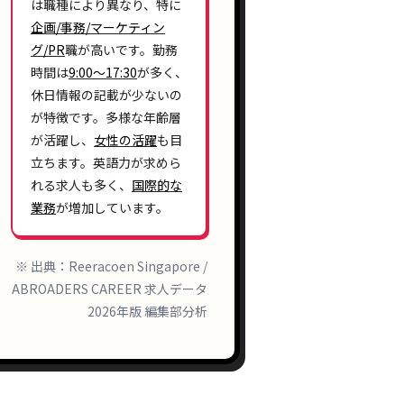
は職種により異なり、特に
企画/事務/マーケティン
グ/PR
職が高いです。勤務
時間は
9:00〜17:30
が多く、
休日情報の記載が少ないの
が特徴です。多様な年齢層
が活躍し、
女性の活躍
も目
立ちます。英語力が求めら
れる求人も多く、
国際的な
業務
が増加しています。
※ 出典：Reeracoen Singapore /
ABROADERS CAREER 求人データ
2026年版 編集部分析