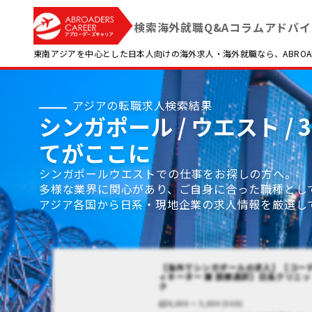
検索
海外就職Q&A
コラム
アドバイ
東南アジアを中心とした日本人向けの海外求人・海外就職なら、ABROADE
アジアの転職求人検索結果
シンガポール / ウエスト 
てがここに
シンガポールウエストでの仕事をお探しの方へ。
多様な業界に関心があり、ご自身に合った職種とし
アジア各国から日系・現地企業の求人情報を厳選し
【海外でシンガポールの求人】【コー
ィネーター 兼 医療通訳】日系クリニッ
ク
4,000 〜 5,000 (SGD)