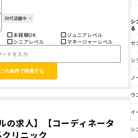
30代活躍中
シ
る
未経験OK
ジュニアレベル
シニアレベル
マネージャーレベル
セ
シ
この条件で検索する
ノ
ウ
イ
ルの求人】【コーディネータ
シ
系クリニック