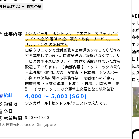
性社員5割以上
日系企業
AB
ャ
3
シンガポール （セントラル、ウエスト）でキャリアア
仕事内容
多
ップ！医療/介護職 医療、販売・飲食・サービス、コン
エ
サルティング の転職求人
日系クリニックで受付業務や医療通訳を行ってくださる
勤
方を募集しています。医療業界のご経験がなくても、サ
日
ービス業やホスピタリティー業界で活躍されていた方も
に
歓迎しております。 【 業務内容 】 ・クリニックの受付
・海外旅⾏傷害保険の引受審査 ・⽇本側、シンガポー
を
ル側での保険に関わる事務作業 ・患者様へのご案内 ・
見
医療通訳 ・お薬の準備、お渡し ・⽇次、⽉次の売上集
計 ・その他、クリニック運営上必要となる総務業務
4,000 〜 5,000 (SGD)
給料
シンガポール | セントラル/ウエストの求人です。
勤務地
休日
9:00 〜 18:00
就業時間
求人掲載元Reeracoen Singapore