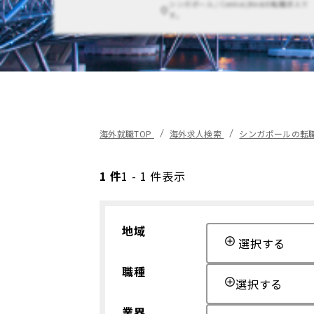
シンガポール / Central,Westの転職求人で
す。
海外就職TOP
海外求人検索
シンガポールの転
1 件
1 - 1 件表示
地域
選択する
職種
選択する
業界