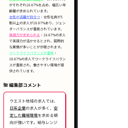
がそれぞれ16.67%を占め、幅広い年
齢層が求められています。
女性の活躍が目立つ
：女性社員が5
割以上の求人が16.67%あり、ジェン
ダーバランスが重視されています。
英語力が求められる
：16.67%の求人
で英語力が活かせるとされ、国際的
な業務が多いことが示唆されます。
ワークライフバランスの重視
：
16.67%の求人でワークライフバラン
スが重視され、働きやすい環境が提
供されています。
🌺 編集部コメント
ウエスト地域の求人では、
日系企業
の求人が多く、
安
定した職場環境
を求める傾
向が強いです。給与レンジ