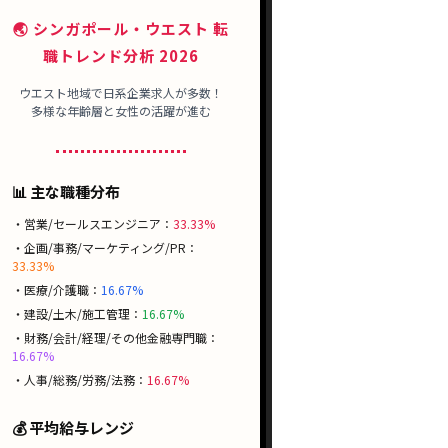
🌏 シンガポール・ウエスト 転
職トレンド分析 2026
ウエスト地域で日系企業求人が多数！
多様な年齢層と女性の活躍が進む
📊 主な職種分布
・営業/セールスエンジニア：
33.33%
・企画/事務/マーケティング/PR：
33.33%
・医療/介護職：
16.67%
・建設/土木/施工管理：
16.67%
・財務/会計/経理/その他金融専門職：
16.67%
・人事/総務/労務/法務：
16.67%
💰 平均給与レンジ