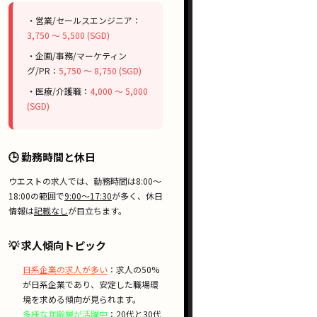
・営業/セールスエンジニア：
3,750 〜 5,500 (SGD)
・企画/事務/マーケティン
グ/PR：
5,750 〜 8,750 (SGD)
・医療/介護職：
4,000 〜 5,000
(SGD)
🕒 勤務時間と休日
ウエストの求人では、勤務時間は
8:00〜
18:00
の範囲で
9:00〜17:30
が多く、休日
情報は
記載なし
が目立ちます。
💡 求人傾向トピック
日系企業の求人が多い
：求人の50%
が日系企業であり、安定した職場環
境を求める傾向が見られます。
多様な年齢層が活躍中
：20代と30代