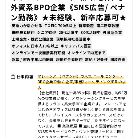
外資系BPO企業《SNS広告/ ペナ
ン勤務》★未経験、新卒応募可★
英語力が活かせる
TOEIC 700点以上
新卒歓迎
第二新卒歓迎
未経験者歓迎
シニア歓迎
20代活躍中
30代活躍中
外資系企業
上場企業・株式公開企業
現地採用社員活躍中
オフィスに日本人10名以上
キャリアパス豊富
オンラインで一次面接実施可能
オンラインで内定まで
急募 / 直近半年以内転職
現地在住者歓迎
高給 / 好条件
服装自由
マレーシア （ペナン州）の人気 コールセンター・
仕事内容
BPO企業で働く 企画/事務/マーケティング/PR の求
人
【会社概要】 現在世界95ヶ国に拠点を置き、約50万
名の従業員が働く。アウトソーシングサービスを提
供するフランス系大手BPO企業です。 マレーシアを
はじめ各オフィスは社員が楽しく働ける環境を整え
ており、プレイスペースややカフェスペースだけで
なく、会議室も世界をテーマにしたデザインになっ
ています。 ■ 業務概要 ■ 主に日本語話者向けの
SNS広告サービスやアカウント管理サービスに関す
るカスタマーサポートを担当していただきます。ラ