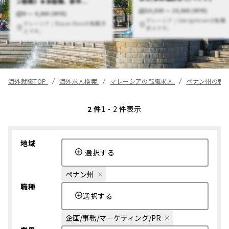
ン勤務》★未経験、新卒...
10,000 〜 20,000 (MYR)
0 〜 9,000 (MYR)
マレーシア / Georgetownの転職
マレーシア / Bayan Baruの転職求
求人です。
人です。
海外就職TOP
海外求人検索
マレーシアの転職求人
ペナン州の転
2 件
1 - 2 件表示
地域
選択する
ペナン州
職種
選択する
企画/事務/マーケティング/PR