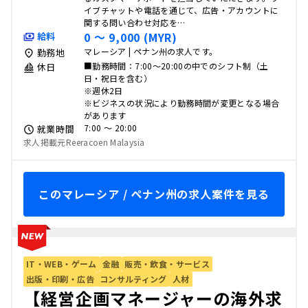
イブチャットや電話を通じて、広告・アカウントに
関する問い合わせ対応を…
0 〜 9,000 (MYR)
給料
マレーシア | ペナン州の求人です。
勤務地
■勤務時間：7:00～20:00の中でのシフト制（土
休日
日・祝日を含む）
※週休2日
※ビジネスの状況により勤務時間が変更となる場合
があります
7:00 〜 20:00
就業時間
求人掲載元Reeracoen Malaysia
このマレーシア / ペナン州の求人案件を見る
IT・WEB・ゲーム
金融
販売・飲食・サービス
出版・印刷・広告
コンサルティング
人材
【経営企画マネージャーの海外求