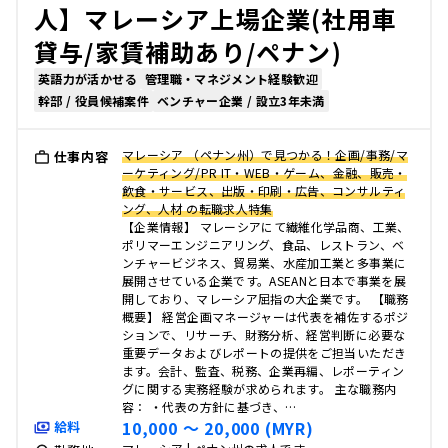
人】マレーシア上場企業(社用車
貸与/家賃補助あり/ペナン)
英語力が活かせる
管理職・マネジメント経験歓迎
幹部 / 役員候補案件
ベンチャー企業 / 設立3年未満
マレーシア （ペナン州）で見つかる！企画/事務/マ
仕事内容
ーケティング/PR IT・WEB・ゲーム、金融、販売・
飲食・サービス、出版・印刷・広告、コンサルティ
ング、人材 の転職求人特集
【企業情報】 マレーシアにて繊維化学品商、工業、
ポリマーエンジニアリング、食品、レストラン、ベ
ンチャービジネス、貿易業、水産加工業と多事業に
展開させている企業です。ASEANと日本で事業を展
開しており、マレーシア屈指の大企業です。 【職務
概要】 経営企画マネージャーは代表を補佐するポジ
ションで、リサーチ、財務分析、経営判断に必要な
重要データおよびレポートの提供をご担当いただき
ます。会計、監査、税務、企業再編、レポーティン
グに関する実務経験が求められます。 主な職務内
容： ・代表の方針に基づき、…
10,000 〜 20,000 (MYR)
給料