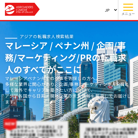
メニュー
アジアの転職求人検索結果
マレーシア / ペナン州 / 企画/事
務/マーケティング/PRの転職求
人のすべてがここに
マレーシアペナン州での仕事をお探しの方へ。
多様な業界に関心があり、企画/事務/マーケティング/PR職と
して海外でキャリアを築きたい方に向けて、
アジア各国から日系・現地企業の求人情報を厳選してお届けし
ます。
【海外でマレーシアの求人】【チ
【経営企画マネージャーの海外求
ャットサポート（一部架電有）】
人】マレーシア上場企業(社用車
外資系BPO企業《SNS広告/ ペナ
貸与/家賃補助あり/ペナン)