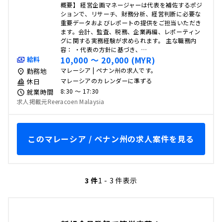
概要】 経営企画マネージャーは代表を補佐するポジ
ションで、リサーチ、財務分析、経営判断に必要な
重要データおよびレポートの提供をご担当いただき
ます。会計、監査、税務、企業再編、レポーティン
グに関する実務経験が求められます。 主な職務内
容： ・代表の方針に基づき、…
10,000 〜 20,000 (MYR)
給料
マレーシア | ペナン州の求人です。
勤務地
マレーシアのカレンダーに準ずる
休日
8:30 〜 17:30
就業時間
求人掲載元Reeracoen Malaysia
このマレーシア / ペナン州の求人案件を見る
3 件
1 - 3 件表示