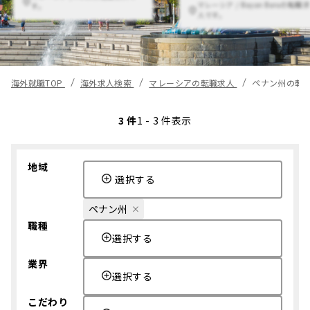
マレーシア / Bayan Baruの転職求
す。
人です。
海外就職TOP
海外求人検索
マレーシアの転職求人
ペナン州の転
3 件
1 - 3 件表示
地域
選択する
ペナン州
職種
選択する
業界
選択する
こだわり