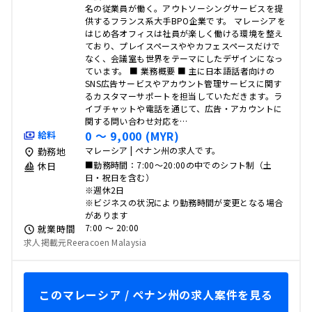
名の従業員が働く。アウトソーシングサービスを提
供するフランス系大手BPO企業です。 マレーシアを
はじめ各オフィスは社員が楽しく働ける環境を整え
ており、プレイスペースややカフェスペースだけで
なく、会議室も世界をテーマにしたデザインになっ
ています。 ■ 業務概要 ■ 主に日本語話者向けの
SNS広告サービスやアカウント管理サービスに関す
るカスタマーサポートを担当していただきます。ラ
イブチャットや電話を通じて、広告・アカウントに
関する問い合わせ対応を…
0 〜 9,000 (MYR)
給料
マレーシア | ペナン州の求人です。
勤務地
■勤務時間：7:00～20:00の中でのシフト制（土
休日
日・祝日を含む）
※週休2日
※ビジネスの状況により勤務時間が変更となる場合
があります
7:00 〜 20:00
就業時間
求人掲載元Reeracoen Malaysia
このマレーシア / ペナン州の求人案件を見る