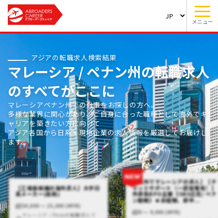
メニュー
アジアの転職求人検索結果
マレーシア / ペナン州の転職求人
のすべてがここに
マレーシアペナン州での仕事をお探しの方へ。
多様な業界に関心があり、ご自身に合った職種として海外でキ
ャリアを築きたい方に向けて
アジア各国から日系・現地企業の求人情報を厳選してお届けし
ます。
【海外でマレーシアの求人】【チ
【工場長候補の海外求人】大手日
ャットサポート（一部架電有）】
系メーカー(高給)
外資系BPO企業《SNS広告/ ペナ
ン勤務》★未経験、新卒...
20,000 〜 25,000 (MYR)
0 〜 9,000 (MYR)
マレーシア / Peraiの転職求人で