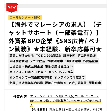
コールセンター・BPO
【海外でマレーシアの求人】【チ
ャットサポート（一部架電有）】
外資系BPO企業《SNS広告/ ペナ
ン勤務》★未経験、新卒応募可★
英語力が活かせる
TOEIC 700点以上
新卒歓迎
第二新卒歓迎
未経験者歓迎
シニア歓迎
20代活躍中
30代活躍中
外資系企業
上場企業・株式公開企業
現地採用社員活躍中
オフィスに日本人10名以上
キャリアパス豊富
オンラインで一次面接実施可能
オンラインで内定まで
急募 / 直近半年以内転職
現地在住者歓迎
高給 / 好条件
服装自由
マレーシア （ペナン州）の人気 コールセンター・
仕事内容
BPO企業で働く 企画/事務/マーケティング/PR の求
人
【会社概要】 現在世界95ヶ国に拠点を置き、約50万