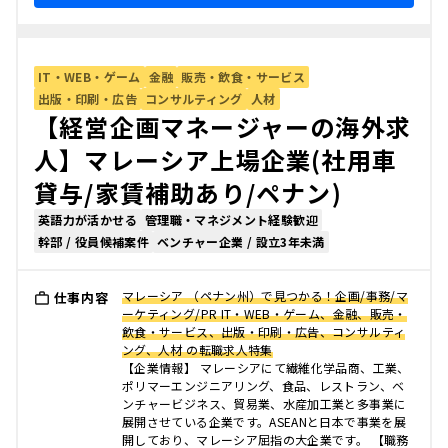
IT・WEB・ゲーム
金融
販売・飲食・サービス
出版・印刷・広告
コンサルティング
人材
【経営企画マネージャーの海外求
人】マレーシア上場企業(社用車
貸与/家賃補助あり/ペナン)
英語力が活かせる
管理職・マネジメント経験歓迎
幹部 / 役員候補案件
ベンチャー企業 / 設立3年未満
マレーシア （ペナン州）で見つかる！企画/事務/マ
仕事内容
ーケティング/PR IT・WEB・ゲーム、金融、販売・
飲食・サービス、出版・印刷・広告、コンサルティ
ング、人材 の転職求人特集
【企業情報】 マレーシアにて繊維化学品商、工業、
ポリマーエンジニアリング、食品、レストラン、ベ
ンチャービジネス、貿易業、水産加工業と多事業に
展開させている企業です。ASEANと日本で事業を展
開しており、マレーシア屈指の大企業です。 【職務