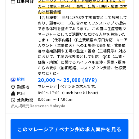
マレーシア （ペナン州）で働きたい おすすめ メー
仕事内容
カー（電気・電子）、商社、出版・印刷・広告 の方
向け転職情報
【会社概要】 当社はEMSを中核事業として展開して
おり、顧客のニーズに合わせてワンストップで提供
できる体制を整えております。 この度は生産管理マ
ネージャーとしてご活躍いただける人材を募集いた
します 【仕事内容】 ①主要顧客の窓口対応 - キーア
カウント（主要顧客）への工場側代表対応 - 重要顧
客の定期訪問や工場の監査・視察（工場見学）対応
において、工場の代表者として対応 - QCD（品質・
価格・納期）に関するハイレベル交渉・調整 - 顧客
からの要求（納期短縮、コストダウン要請、仕様変
更など）に…
20,000 〜 25,000 (MYR)
給料
マレーシア | ペナン州の求人です。
勤務地
8:00～17:00（lunch break 1hour）
休日
8:00am 〜 17:00pm
就業時間
求人掲載元Reeracoen Malaysia
このマレーシア / ペナン州の求人案件を見る