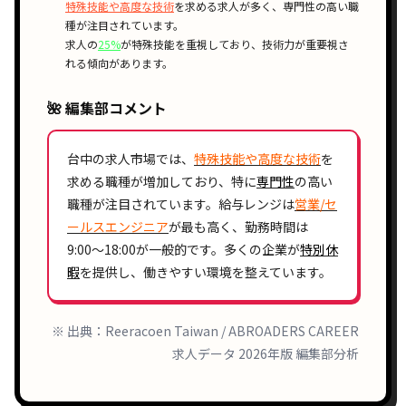
特殊技能や高度な技術
を求める求人が多く、専門性の高い職
種が注目されています。
求人の
25%
が特殊技能を重視しており、技術力が重要視さ
れる傾向があります。
🌺 編集部コメント
台中の求人市場では、
特殊技能や高度な技術
を
求める職種が増加しており、特に
専門性
の高い
職種が注目されています。給与レンジは
営業/セ
ールスエンジニア
が最も高く、勤務時間は
9:00〜18:00
が一般的です。多くの企業が
特別休
暇
を提供し、働きやすい環境を整えています。
※ 出典：Reeracoen Taiwan / ABROADERS CAREER
求人データ 2026年版 編集部分析