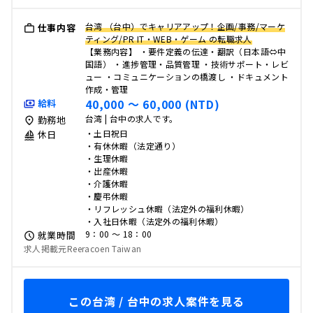
台湾 （台中）でキャリアアップ！企画/事務/マーケ
仕事内容
ティング/PR IT・WEB・ゲーム の転職求人
【業務内容】 ・要件定義の伝達・翻訳（日本語⇔中
国語） ・進捗管理・品質管理 ・技術サポート・レビ
ュー ・コミュニケーションの橋渡し ・ドキュメント
作成・管理
40,000 〜 60,000 (NTD)
給料
台湾 | 台中の求人です。
勤務地
・土日祝日
休日
・有休休暇（法定通り）
・生理休暇
・出産休暇
・介護休暇
・慶弔休暇
・リフレッシュ休暇（法定外の福利休暇）
・入社日休暇（法定外の福利休暇）
9：00 〜 18：00
就業時間
求人掲載元Reeracoen Taiwan
この台湾 / 台中の求人案件を見る