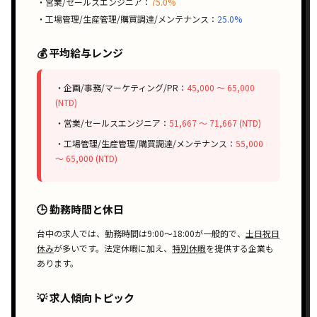
・営業/セールスエンジニア：
75.0%
・工場管理/生産管理/購買調達/メンテナンス：
25.0%
💰 平均給与レンジ
・企画/事務/マーケティング/PR：
45,000 〜 65,000
(NTD)
・営業/セールスエンジニア：
51,667 〜 71,667 (NTD)
・工場管理/生産管理/購買調達/メンテナンス：
55,000
〜 65,000 (NTD)
🕒 勤務時間と休日
台中の求人では、勤務時間は
9:00〜18:00
が一般的で、
土日祝日
休み
が多いです。
法定休暇
に加え、
特別休暇
を提供する企業も
あります。
💡 求人傾向トピック