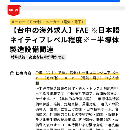
メーカー（その他）
メーカー（電気・電子）
【台中の海外求人】FAE ※日本語
ネイティブレベル程度※－半導体
製造設備関連
特殊技能・高度な技術が活かせる
台湾 （台中）で働く 営業/セールスエンジニア メー
仕事内容
カー（その他）、メーカー（電気・電子） の求人情
報
～半導体製造設備の保守・導入・トラブル対応を担
当する技術職です。中国語力不問で、設備経験を活
かせます。～ 【具体的な仕事内容】 ・半導体製造設
備の保養、維持、定期点検、異常対応 ・客先での設
備導入、設置、立ち上げ支援 ・日本技術チーム、台
湾顧客、外部協力会社との技術連絡・調整 ・設備ト
ラブル発生時の現場確認、状況報告、改善対応 ・設
備導入後のオンコール待機および緊急対応 ・客先無
塵室での設備確認、保守、技術支援 【ポジションの