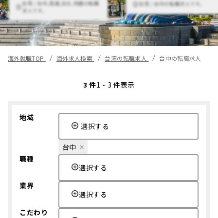
台湾 / 台中,高雄,台北,桃園の転職
台湾 / 台中の転職求人です。
求人です。
海外就職TOP
海外求人検索
台湾の転職求人
台中の転職求人
3 件
1 - 3 件表示
地域
選択する
台中
職種
選択する
業界
選択する
こだわり