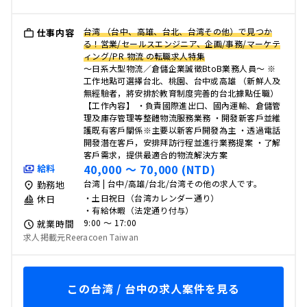
台湾 （台中、高雄、台北、台湾その他）で見つか
仕事内容
る！営業/セールスエンジニア、企画/事務/マーケテ
ィング/PR 物流 の転職求人特集
～日系大型物流／倉儲企業誠徵BtoB業務人員～ ※
工作地點可選擇台北、桃園、台中或高雄 （新鮮人及
無經驗者，將安排於教育制度完善的台北據點任職）
【工作內容】 ・負責國際進出口、國內運輸、倉儲管
理及庫存管理等整體物流服務業務 ・開發新客戶並維
護既有客戶關係※主要以新客戶開發為主 ・透過電話
開發潛在客戶，安排拜訪行程並進行業務提案 ・了解
客戶需求，提供最適合的物流解決方案
40,000 〜 70,000 (NTD)
給料
台湾 | 台中/高雄/台北/台湾その他の求人です。
勤務地
・土日祝日（台湾カレンダー通り）
休日
・有給休暇（法定通り付与）
9:00 〜 17:00
就業時間
求人掲載元Reeracoen Taiwan
この台湾 / 台中の求人案件を見る