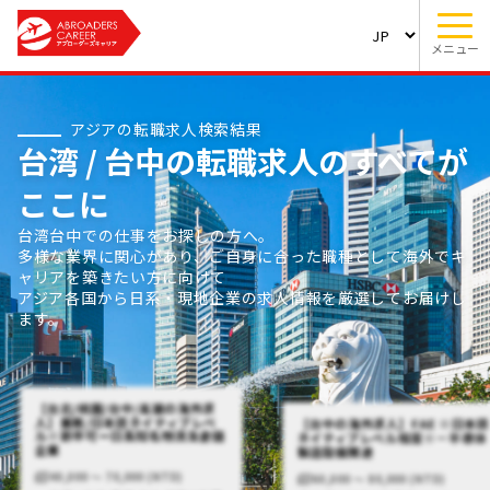
メニュー
アジアの転職求人検索結果
台湾 / 台中の転職求人のすべてが
ここに
台湾台中での仕事をお探しの方へ。
多様な業界に関心があり、ご自身に合った職種として海外でキ
ャリアを築きたい方に向けて
アジア各国から日系・現地企業の求人情報を厳選してお届けし
ます。
【台北/桃園/台中/高雄の海外求
人】業務/日本語ネイティブレベ
【台中の海外求人】FAE ※日本語
ル※新卒可ー日系知名物流及倉儲
ネイティブレベル程度※－半導体
企業
製造設備関連
40,000 〜 70,000 (NTD)
60,000 〜 80,000 (NTD)