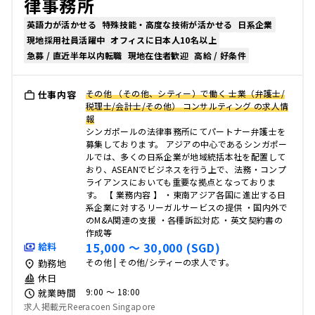
律事務所
英語力が活かせる
特殊技能・高度な技術が活かせる
日系企業
現地採用社員活躍中
オフィスに日本人10名以上
急募 / 直近半年以内転職
現地在住者歓迎
高給 / 好条件
その他 （その他、シティー）で働く 士業（弁護士/
仕事内容
税理士/会計士/その他） コンサルティング の求人情
報
シンガポールの法律事務所にてパートナー弁護士を
募集しております。 アジアの中心であるシンガポー
ルでは、多くの日系企業が地域統括本社を配置して
おり、ASEANでビジネスを行う上で、法務・コンプ
ライアンスにおいても重要な拠点となっておりま
す。 【 業務内容 】 ・東南アジア各国に進出する日
系企業に対するリーガルサービスの提供 ・国内外で
のM&A関連の支援 ・各種訴訟対応 ・英文契約書の
作成等
15,000 〜 30,000 (SGD)
給料
その他 | その他/シティーの求人です。
勤務地
休日
9:00 〜 18:00
就業時間
求人掲載元Reeracoen Singapore