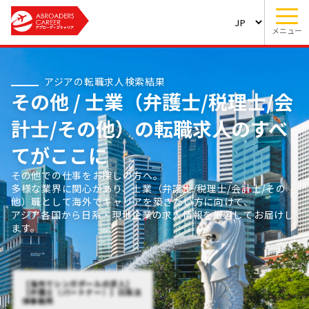
メニュー
アジアの転職求人検索結果
その他 / 士業（弁護士/税理士/会
計士/その他）の転職求人のすべ
てがここに
その他での仕事をお探しの方へ。
多様な業界に関心があり、士業（弁護士/税理士/会計士/その
他）職として海外でキャリアを築きたい方に向けて、
アジア各国から日系・現地企業の求人情報を厳選してお届けし
ます。
【海外でシンガポールの求人】
【弁護士（パートナー）】日系法
律事務所