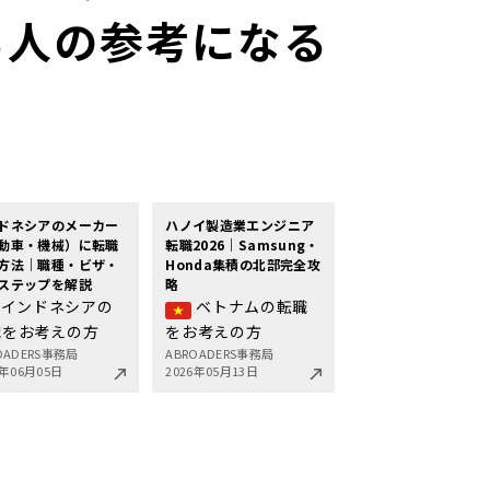
る人の参考になる
ドネシアのメーカー
ハノイ製造業エンジニア
動車・機械）に転職
転職2026｜Samsung・
方法｜職種・ビザ・
Honda集積の北部完全攻
ステップを解説
略
インドネシアの
ベトナムの転職
職をお考えの方
をお考えの方
OADERS事務局
ABROADERS事務局
6年06月05日
2026年05月13日