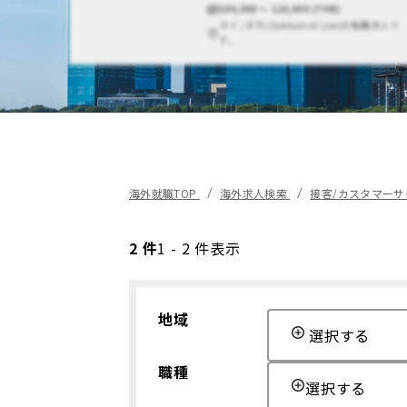
100,000 〜 120,000 (THB)
タイ / BTS (Sukhumvit Line)の転職求人で
す。
海外就職TOP
海外求人検索
接客/カスタマーサ
2 件
1 - 2 件表示
地域
選択する
職種
選択する