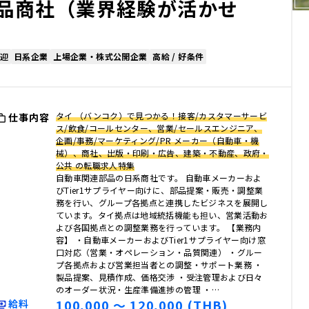
品商社（業界経験が活かせ
迎
日系企業
上場企業・株式公開企業
高給 / 好条件
タイ （バンコク）で見つかる！接客/カスタマーサービ
仕事内容
ス/飲食/コールセンター、営業/セールスエンジニア、
企画/事務/マーケティング/PR メーカー（自動車・機
械）、商社、出版・印刷・広告、建築・不動産、政府・
公共 の転職求人特集
自動車関連部品の日系商社です。 自動車メーカーおよ
びTier1サプライヤー向けに、部品提案・販売・調整業
務を行い、グループ各拠点と連携したビジネスを展開し
ています。タイ拠点は地域統括機能も担い、営業活動お
よび各国拠点との調整業務を行っています。 【業務内
容】 ・自動車メーカーおよびTier1サプライヤー向け窓
口対応（営業・オペレーション・品質関連） ・グルー
プ各拠点および営業担当者との調整・サポート業務 ・
製品提案、見積作成、価格交渉 ・受注管理および日々
のオーダー状況・生産準備進捗の管理 ・…
100,000 〜 120,000 (THB)
給料