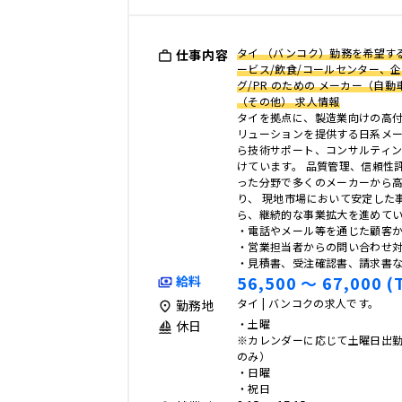
タイ （バンコク）勤務を希望する
仕事内容
ービス/飲食/コールセンター、企
グ/PR のための メーカー（自
（その他） 求人情報
タイを拠点に、製造業向けの高
リューションを提供する日系メー
ら技術サポート、コンサルティ
けています。 品質管理、信頼性
った分野で多くのメーカーから
り、 現地市場において安定した
ら、継続的な事業拡大を進めてい
・電話やメール等を通じた顧客
・営業担当者からの問い合わせ
・見積書、受注確認書、請求書
56,500 〜 67,000 (
給料
タイ | バンコクの求人です。
勤務地
・土曜
休日
※カレンダーに応じて土曜日出勤あ
のみ）
・日曜
・祝日