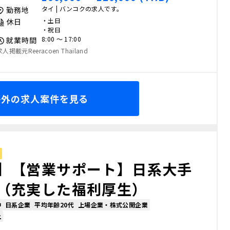
タイ | バンコクの求人です。
勤務地
・土日
休日
・祝日
8:00 〜 17:00
就業時間
求人掲載元Reeracoen Thailand
海外の求人案件を見る
】【営業サポート】日系大手
（充実した福利厚生）
中
日系企業
平均年齢20代
上場企業・株式公開企業
上