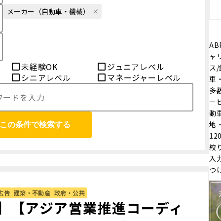
メーカー（自動車・機械）
AB
ャ
未経験OK
ジュニアレベル
ス
シニアレベル
マネージャーレベル
車
多
ー
動
地
この条件で検索する
1
絞
入
つ
広告
建築・不動産
政府・公共
】【アジア営業推進コーディ