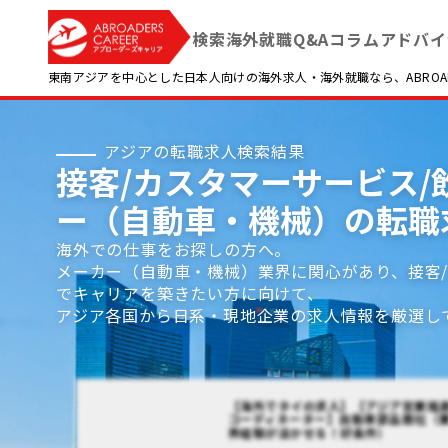
検索
海外就職Q&A
コラム
アドバイ
東南アジアを中心とした日本人向けの海外求人・海外就職なら、ABROADE
アジアの転職求人検索結果
接客/カスタマーサービス/飲
ー（自動車・機械）の転職
海外での仕事をお探しの方へ。
メーカー（自動車・機械）業界に関心があり、接客/
でキャリアを築きたい方に向けて、
アジア各国から日系・現地企業の求人情報を厳選し
【海外でタイの求人】【アジア営業推
コーディネーター】自動車部品商社（
界経験が活かせる！好条件）