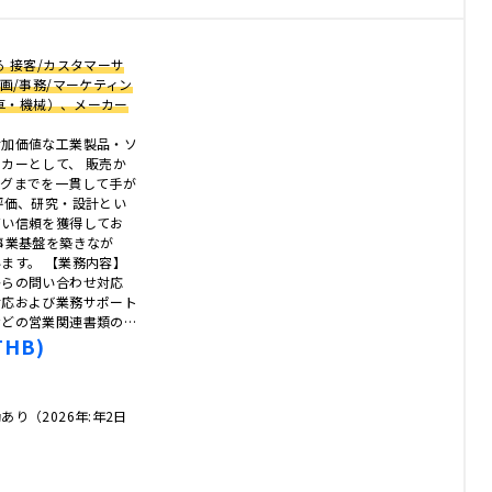
 接客/カスタマーサ
画/事務/マーケティン
動車・機械）、メーカー
付加価値な工業製品・ソ
カーとして、 販売か
ングまでを一貫して手が
評価、研究・設計とい
高い信頼を獲得してお
事業基盤を築きなが
ます。 【業務内容】
からの問い合わせ対応
対応および業務サポート
などの営業関連書類の…
THB)
り（2026年:年2日