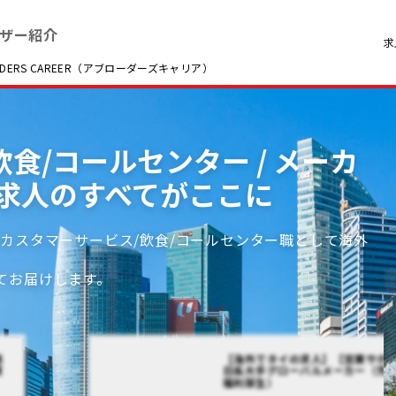
ザー紹介
求
RS CAREER（アブローダーズキャリア）
食/コールセンター / メーカ
求人のすべてがここに
カスタマーサービス/飲食/コールセンター職として海外
てお届けします。
進
【海外でタイの求人】【営業サポ
業
日系大手グローバルメーカー（充
福利厚生）