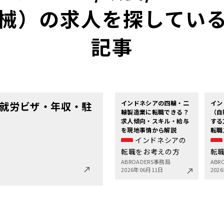
械）の求人を探してい
記事
インドネシアの四輪・二
イン
就労ビザ・年収・駐
輪製造業に転職できる？
（自
求人傾向・スキル・給与
する
を現地事情から解説
転職
インドネシアの
転職をお考えの方
転
ABROADERS事務局
ABR
2026年06月11日
202