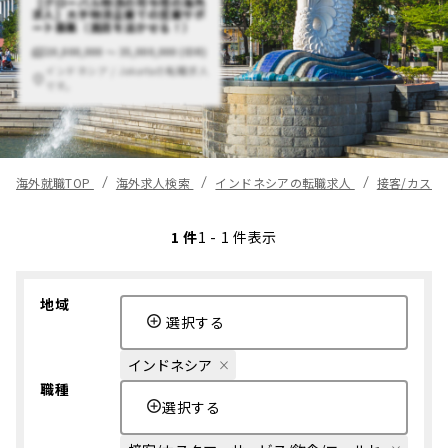
【グローバル物流の司令塔の海外
求人】大手物流企業での営業サポ
ート募集（英語を活かせる！）
20,000,000 〜 35,000,000 (IDR)
インドネシア / Jakartaの転職求人
です。
海外就職TOP
海外求人検索
インドネシアの転職求人
接客/カスタ
1 件
1 - 1 件表示
地域
選択する
インドネシア
職種
選択する