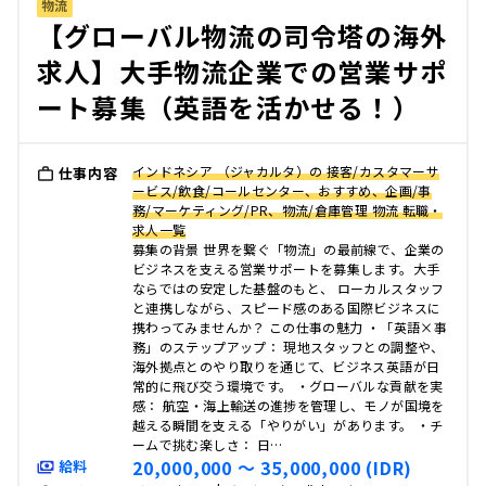
物流
【グローバル物流の司令塔の海外
求人】大手物流企業での営業サポ
ート募集（英語を活かせる！）
インドネシア （ジャカルタ）の 接客/カスタマーサ
仕事内容
ービス/飲食/コールセンター、おすすめ、企画/事
務/マーケティング/PR、物流/倉庫管理 物流 転職・
求人一覧
募集の背景 世界を繋ぐ「物流」の最前線で、企業の
ビジネスを支える営業サポートを募集します。大手
ならではの安定した基盤のもと、 ローカルスタッフ
と連携しながら、スピード感のある国際ビジネスに
携わってみませんか？ この仕事の魅力 ・「英語×事
務」のステップアップ： 現地スタッフとの調整や、
海外拠点とのやり取りを通じて、ビジネス英語が日
常的に飛び交う環境です。 ・グローバルな貢献を実
感： 航空・海上輸送の進捗を管理し、モノが国境を
越える瞬間を支える「やりがい」があります。 ・チ
ームで挑む楽しさ： 日…
20,000,000 〜 35,000,000 (IDR)
給料