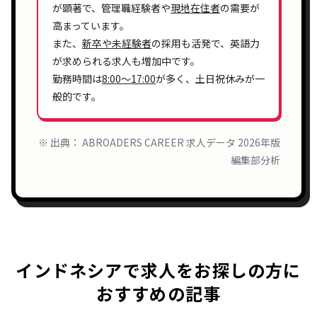
が顕著で、
管理職経験者
や
現地在住者
の
需要
が
高まっています。
また、
新卒や未経験者
の採用も活発で、
英語力
が求められる求人も増加中です。
勤務時間は
8:00〜17:00
が多く、
土日祝休み
が一
般的です。
※ 出典： ABROADERS CAREER 求人データ 2026年版
編集部分析
インドネシアで求人をお探しの方に
おすすめの記事