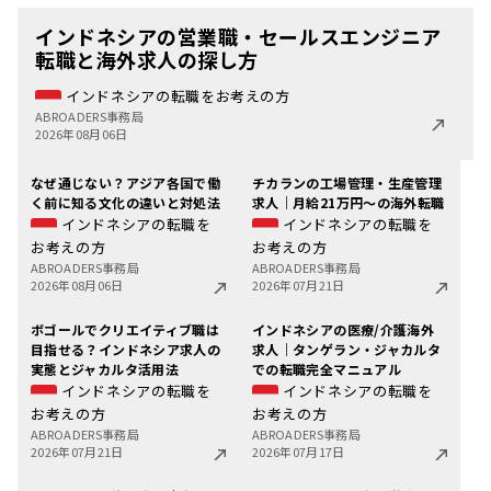
インドネシアの営業職・セールスエンジニア
転職と海外求人の探し方
インドネシアの転職をお考えの方
ABROADERS事務局
2026年08月06日
なぜ通じない？アジア各国で働
チカランの工場管理・生産管理
く前に知る文化の違いと対処法
求人｜月給21万円〜の海外転職
インドネシアの転職を
インドネシアの転職を
お考えの方
お考えの方
ABROADERS事務局
ABROADERS事務局
2026年08月06日
2026年07月21日
ボゴールでクリエイティブ職は
インドネシアの医療/介護海外
目指せる？インドネシア求人の
求人｜タンゲラン・ジャカルタ
実態とジャカルタ活用法
での転職完全マニュアル
インドネシアの転職を
インドネシアの転職を
お考えの方
お考えの方
ABROADERS事務局
ABROADERS事務局
2026年07月21日
2026年07月17日