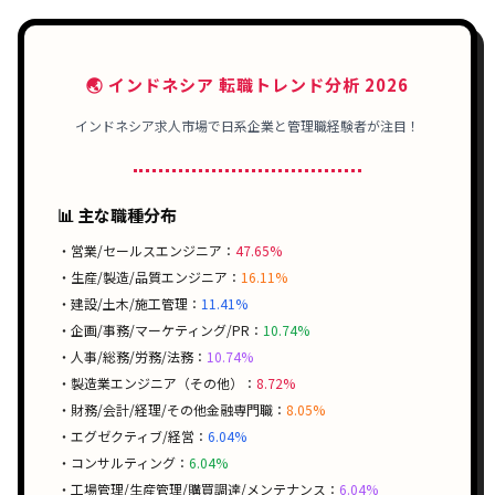
🌏 インドネシア 転職トレンド分析 2026
インドネシア求人市場で日系企業と管理職経験者が注目！
📊 主な職種分布
・営業/セールスエンジニア：
47.65%
・生産/製造/品質エンジニア：
16.11%
・建設/土木/施工管理：
11.41%
・企画/事務/マーケティング/PR：
10.74%
・人事/総務/労務/法務：
10.74%
・製造業エンジニア（その他）：
8.72%
・財務/会計/経理/その他金融専門職：
8.05%
・エグゼクティブ/経営：
6.04%
・コンサルティング：
6.04%
・工場管理/生産管理/購買調達/メンテナンス：
6.04%