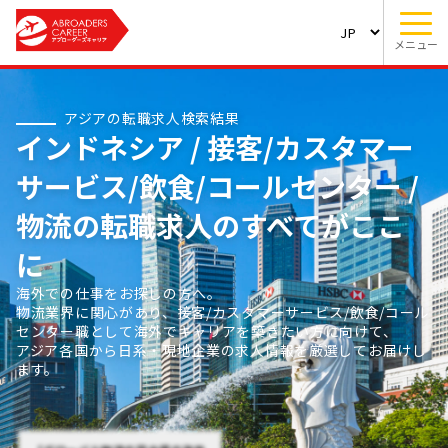
メニュー
アジアの転職求人検索結果
インドネシア / 接客/カスタマー
サービス/飲食/コールセンター /
物流の転職求人のすべてがここ
に
海外での仕事をお探しの方へ。
物流業界に関心があり、接客/カスタマーサービス/飲食/コール
センター職として海外でキャリアを築きたい方に向けて、
アジア各国から日系・現地企業の求人情報を厳選してお届けし
ます。