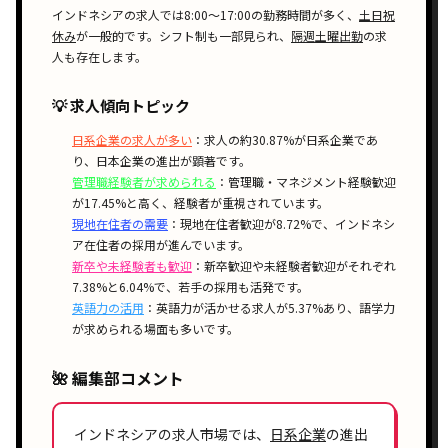
インドネシアの求人では
8:00〜17:00
の勤務時間が多く、
土日祝
休み
が一般的です。
シフト制
も一部見られ、
隔週土曜出勤
の求
人も存在します。
💡 求人傾向トピック
日系企業の求人が多い
：求人の約30.87%が日系企業であ
り、日本企業の進出が顕著です。
管理職経験者が求められる
：管理職・マネジメント経験歓迎
が17.45%と高く、経験者が重視されています。
現地在住者の需要
：現地在住者歓迎が8.72%で、インドネシ
ア在住者の採用が進んでいます。
新卒や未経験者も歓迎
：新卒歓迎や未経験者歓迎がそれぞれ
7.38%と6.04%で、若手の採用も活発です。
英語力の活用
：英語力が活かせる求人が5.37%あり、語学力
が求められる場面も多いです。
🌺 編集部コメント
インドネシアの
求人市場
では、
日系企業
の進出