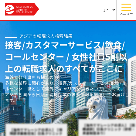
メニュー
アジアの転職求人検索結果
接客/カスタマーサービス/飲食/
コールセンター / 女性社員5割以
上の転職求人のすべてがここに
海外での仕事をお探しの方へ。
多様な業界に関心があり、接客/カスタマーサービス/飲食/コー
ルセンター職として海外でキャリアを築きたい方に向けて、
アジア各国から日系・現地企業の求人情報を厳選してお届けし
ます。
【海外でマレーシアの求人】【医
療通訳】日系クリニック（研修・
【海外でマレーシアの求人】【保
昇進制度あり）
険請求業務担当】日系クリニック