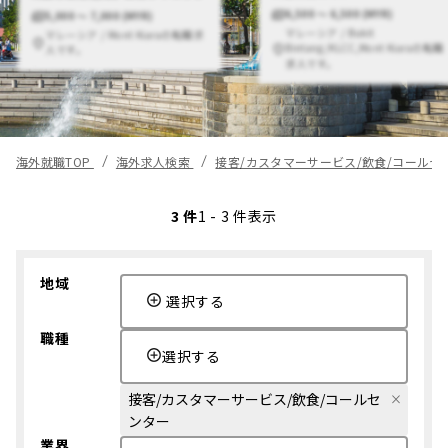
6,500 〜 6,500 (MYR)
5,000 〜 7,000 (MYR)
マレーシア / Bukit
マレーシア / Mont Kiaraの転職求
Bintang/KLCC,Mont Kiaraの転職
人です。
求人です。
海外就職TOP
海外求人検索
接客/カスタマーサービス/飲食/コール
3 件
1 - 3 件表示
地域
選択する
職種
選択する
接客/カスタマーサービス/飲食/コールセ
ンター
業界