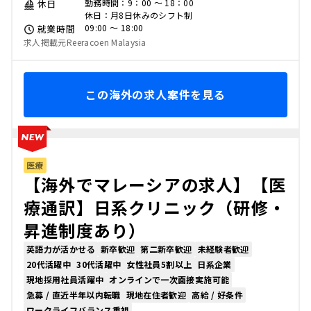
勤務時間：9：00 ～ 18：00
休日
休日：月8日休みのシフト制
09:00 〜 18:00
就業時間
求人掲載元Reeracoen Malaysia
この海外の求人案件を見る
医療
【海外でマレーシアの求人】【医
療通訳】日系クリニック（研修・
昇進制度あり）
英語力が活かせる
新卒歓迎
第二新卒歓迎
未経験者歓迎
20代活躍中
30代活躍中
女性社員5割以上
日系企業
現地採用社員活躍中
オンラインで一次面接実施可能
急募 / 直近半年以内転職
現地在住者歓迎
高給 / 好条件
ワークライフバランス重視