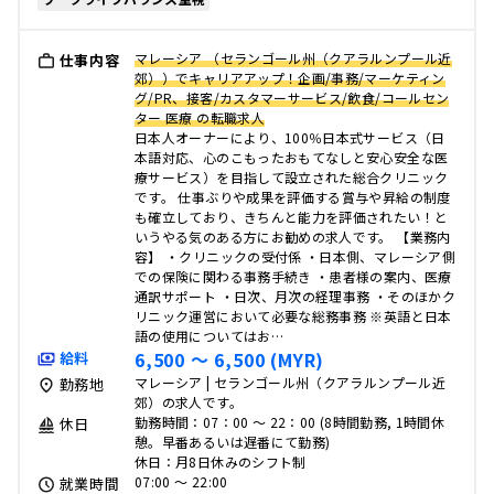
マレーシア （セランゴール州（クアラルンプール近
仕事内容
郊））でキャリアアップ！企画/事務/マーケティン
グ/PR、接客/カスタマーサービス/飲食/コールセン
ター 医療 の転職求人
日本人オーナーにより、100％日本式サービス（日
本語対応、心のこもったおもてなしと安心安全な医
療サービス）を目指して設立された総合クリニック
です。 仕事ぶりや成果を評価する賞与や昇給の制度
も確立しており、きちんと能力を評価されたい！と
いうやる気のある方にお勧めの求人です。 【業務内
容】 ・クリニックの受付係 ・日本側、マレーシア側
での保険に関わる事務手続き ・患者様の案内、医療
通訳サポート ・日次、月次の経理事務 ・そのほかク
リニック運営において必要な総務事務 ※英語と日本
語の使用についてはお…
6,500 〜 6,500 (MYR)
給料
マレーシア | セランゴール州（クアラルンプール近
勤務地
郊）の求人です。
勤務時間：07：00 ～ 22：00 (8時間勤務, 1時間休
休日
憩。早番あるいは遅番にて勤務)
休日：月8日休みのシフト制
07:00 〜 22:00
就業時間