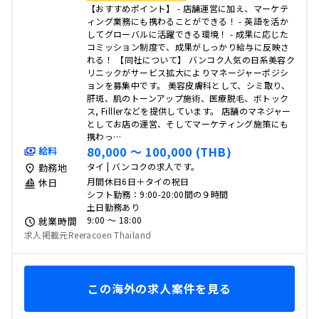
【おすすめポイント】 - 店舗運営に加え、マーケテ
ィング業務にも携わることができる！ - 英語を活か
してグローバルに活躍できる環境！ - 成果に応じた
コミッション制度で、成果がしっかり給与に反映さ
れる！ 【同社について】 バンコク人気の日系美容ク
リニックがサービス拡大によりマネージャーポジシ
ョンを募集中です。 美容皮膚科として、シミ取り、
肝斑、肌のトーンアップ施術、医療脱毛、ボトック
ス, Filllerなどを提供しています。 店舗のマネジャー
としてお店の運営、そしてマーケティング施策にも
携わっ…
80,000 〜 100,000 (THB)
給料
タイ | バンコクの求人です。
勤務地
月間休日6日＋タイの祝日
休日
シフト勤務：9:00-20:00間の９時間
土日勤務あり
9:00 〜 18:00
就業時間
求人掲載元Reeracoen Thailand
この海外の求人案件を見る