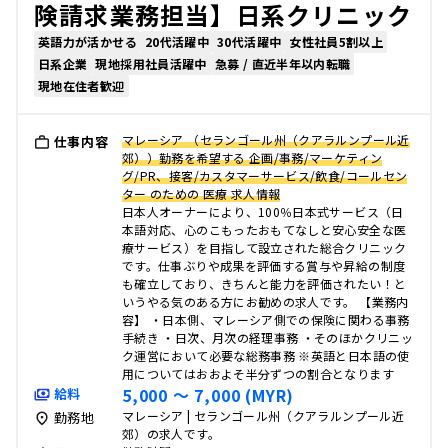
険請求業務担当】日系クリニック
英語力が活かせる
20代活躍中
30代活躍中
女性社員5割以上
日系企業
現地採用社員活躍中
急募 / 直近半年以内転職
現地在住者歓迎
マレーシア （セランゴール州（クアラルンプール近
仕事内容
郊））勤務を希望する 企画/事務/マーケティン
グ/PR、接客/カスタマーサービス/飲食/コールセン
ター のための 医療 求人情報
日本人オーナーにより、100％日本式サービス（日
本語対応、心のこもったおもてなしと安心安全な医
療サービス）を目指して設立された総合クリニック
です。仕事ぶりや成果を評価する賞与や昇給の制度
も確立しており、きちんと能力を評価されたい！と
いうやる気のある方にお勧めの求人です。 【業務内
容】 ・日本側、マレーシア側での保険に関わる事務
手続き ・日次、月次の経理事務 ・そのほかクリニッ
ク運営において必要な総務事務 ※英語と日本語の使
用についてはおおよそ半分ずつの割合となります
5,000 〜 7,000 (MYR)
給料
マレーシア | セランゴール州（クアラルンプール近
勤務地
郊）の求人です。