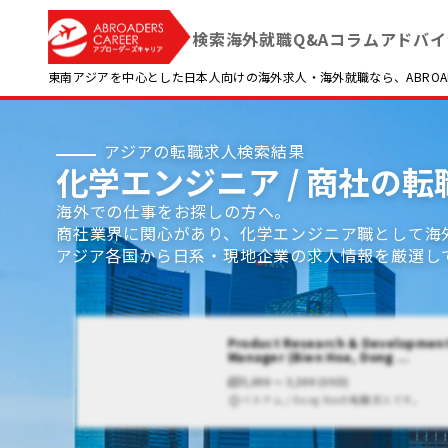
検索
海外就職Q&A
コラム
アドバイ
東南アジアを中心とした日本人向けの海外求人・海外就職なら、ABROADE
アジアの転職求人検索結果
化学エンジニア / 商社の
海外での仕事をお探しの方へ。
商社業界に関心があり、化学エンジニア職として海
アジア各国から日系・現地企業の求人情報を厳選し
Product Research & Developmen
Manager (Bien Hoa, Dong ...
3,000 〜 3,500 (USD)
ベトナム / Dong Naiの転職求人です。