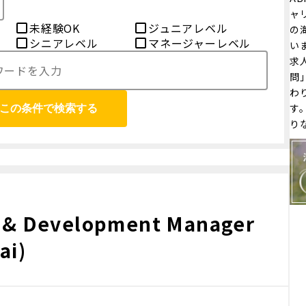
ャ
未経験OK
ジュニアレベル
の
シニアレベル
マネージャーレベル
い
求
問
わ
す
この条件で検索する
り
 & Development Manager
ai)