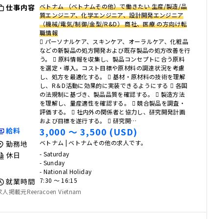
ベトナム （ベトナムその他）で働きたい 生産/製造/品
仕事内容
質エンジニア、化学エンジニア、設計開発エンジニア
（機械/電気/制御/金型/R&D） 商社、医療 の方向け転
職情報
 パーソナルケア、スキンケア、オーラルケア、化粧品
などの新製品の処方開発および既存製品の処方改善を行
う。  原料情報を収集し、製品コンセプトに合う原料
を選定・導入。コスト目標や原材料の調達状況を考慮
し、処方を最適化する。  基材・原材料の技術を理解
し、R＆D活動に効果的に実装できるようにする  各国
の法規制に基づき、製品品質を確認する。  製造方法
を理解し、量産適性を確認する。  競合製品を調査・
評価する。  社内外の関係者と協力し、研究開発計画
および目標を遂行する。  研究開…
3,000 〜 3,500 (USD)
給料
ベトナム | ベトナムその他の求人です。
勤務地
- Saturday
休日
- Sunday
- National Holiday
7:30 〜 16:15
就業時間
求人掲載元Reeracoen Vietnam