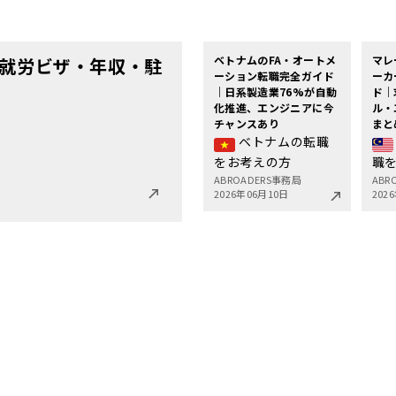
ベトナムのFA・オートメ
マレ
就労ビザ・年収・駐
ーション転職完全ガイド
ーカ
｜日系製造業76%が自動
ド｜
化推進、エンジニアに今
ル・
チャンスあり
まと
ベトナムの転職
をお考えの方
職
ABROADERS事務局
ABR
2026年06月10日
202