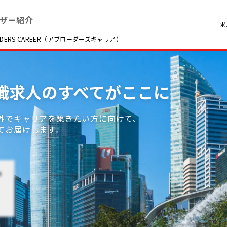
ザー紹介
求
RS CAREER（アブローダーズキャリア）
転職求人のすべてがここに
外でキャリアを築きたい方に向けて、
てお届けします。
t