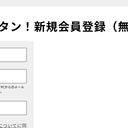
タン！
新規会員登録（
PCからのメール
い。
について
に同