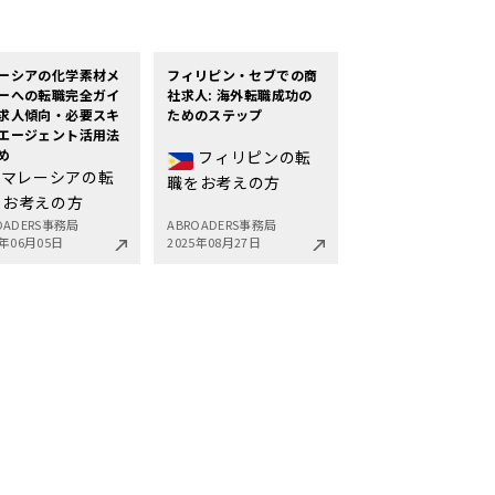
ーシアの化学素材メ
フィリピン・セブでの商
ーへの転職完全ガイ
社求人: 海外転職成功の
求人傾向・必要スキ
ためのステップ
エージェント活用法
め
フィリピンの転
マレーシアの転
職をお考えの方
をお考えの方
OADERS事務局
ABROADERS事務局
6年06月05日
2025年08月27日