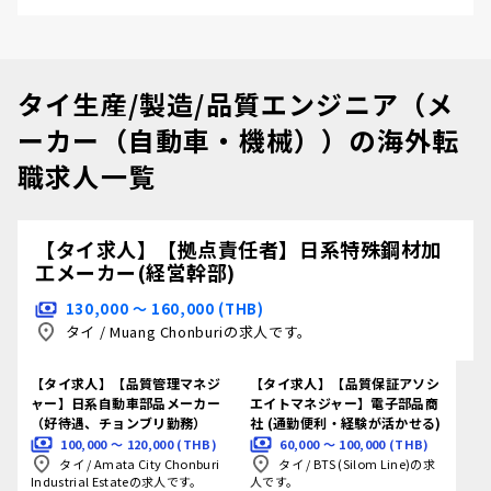
タイ生産/製造/品質エンジニア（メ
ーカー（自動車・機械））の海外転
職求人一覧
【タイ求人】【拠点責任者】日系特殊鋼材加
工メーカー(経営幹部)
130,000 〜 160,000 (THB)
タイ
/
Muang Chonburiの求人です。
【タイ求人】【品質管理マネジ
【タイ求人】【品質保証アソシ
ャー】日系自動車部品メーカー
エイトマネジャー】電子部品商
（好待遇、チョンブリ勤務）
社 (通勤便利・経験が活かせる)
100,000 〜 120,000 (THB)
60,000 〜 100,000 (THB)
タイ
/
Amata City Chonburi
タイ
/
BTS (Silom Line)の求
Industrial Estateの求人です。
人です。