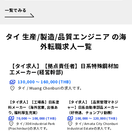
一覧でみる
タイ 生産/製造/品質エンジニア の海
外転職求人一覧
【タイ求人】【拠点責任者】日系特殊鋼材加
工メーカー(経営幹部)
130,000 〜 160,000 (THB)
タイ
/
Muang Chonburiの求人です。
【タイ求人】【工場長】日系塗
【タイ求人】【品質管理マネジ
料メーカー（海外営業, 出張あ
ャー】日系自動車部品メーカー
り, 福利厚生充実）
（好待遇、チョンブリ勤務）
70,000 〜 100,000 (THB)
100,000 〜 120,000 (THB)
タイ
/
304 Industrial Park
タイ
/
Amata City Chonburi
(Prachinburi)の求人です。
Industrial Estateの求人です。