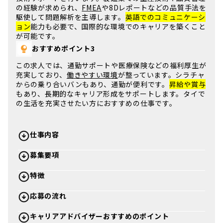
の経験が求められ、
FMEA
や
8Dレポート
などの品質手法を
駆使して問題解析を主導します。
英語でのコミュニケーシ
ョン
能力も必要で、国際的な環境でのキャリアを築くこと
が可能です。
おすすめポイント3
この
求人
では、
通勤サポート
や医療保険などの福利厚生が
充実しており、
働きやすい環境
が整っています。
シラチャ
からの乗り合いバンもあり、通勤が便利です。
昇給や賞与
もあり、長期的なキャリア形成をサポートします。
タイ
で
の生活を充実させたい方におすすめの仕事です。
仕事内容
募集要項
特徴
応募の流れ
キャリアアドバイザーおすすめのポイント