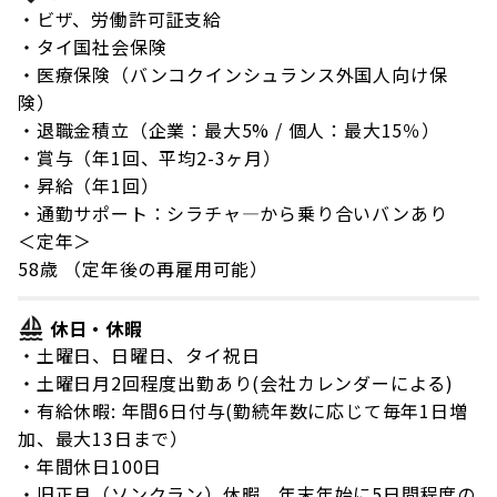
・ビザ、労働許可証支給
・タイ国社会保険
・医療保険（バンコクインシュランス外国人向け保
険）
・退職金積立（企業：最大5% / 個人：最大15％）
・賞与（年1回、平均2-3ヶ月）
・昇給（年1回）
・通勤サポート：シラチャ―から乗り合いバンあり
＜定年＞
58歳 （定年後の再雇用可能）
休日・休暇
・土曜日、日曜日、タイ祝日
・土曜日月2回程度出勤あり(会社カレンダーによる)
・有給休暇: 年間6日付与(勤続年数に応じて毎年1日増
加、最大13日まで）
・年間休日100日
・旧正月（ソンクラン）休暇、年末年始に5日間程度の