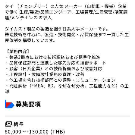
タイ （チョンブリー）の人気 メーカー（自動車・機械）企業
で働く 生産/製造/品質エンジニア、工場管理/生産管理/購買調
達/メンテナンス の求人
ダイカスト製品の製造を担う日系大手メーカーです。
鋳造技術を中心に、製造・技術開発・品質保証まで一貫した生
産体制を構築しています。
【業務内容】
・鋳造3拠点における技術業務および標準化推進
・品質保証部門と連携した客先対応の技術サポート
・顧客（日系企業）との技術折衝および改善対応
・工程設計・設備設計業務の管理・改善
・他工場を含む技術部門との調整・コミュニケーション
・問題解析（FMEA、8D、なぜなぜ分析、工程能力など）の主
導
募集要項
給与
80,000 〜 130,000 (THB)