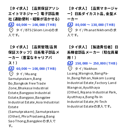
【タイ求人】【品質保証アソシ
【タイ求人】【品質マネージャ
エイトマネジャー】電子部品商
ー】日系ダイカスト品, 金型メ
社 (通勤便利・経験が活かせる)
ーカー
60,000 〜 100,000 (THB)
80,000 〜 130,000 (THB)
タイ
/
BTS (Silom Line)の求
タイ
/
Phanat Nikhomの求
人です。
人です。
【タイ求人】【品質管理/品質
【タイ求人】【製造責任者】日
保証スタッフ】日系電子部品メ
系精密部品メーカー（駐在員雇
ーカー（豊富なキャリアパ
用！）
ス！）
150,000 〜 250,000 (THB)
60,000 〜 100,000 (THB)
タイ
/
Nakhon
Luang,Wangnoi,Bang Pa-
タイ
/
Muang
In,Bang Pahan,Nakorn Luang
Samutprakarn,Bang
Industrial Estate,Factory Land
Bo,Bangkok Free Trade
Wangnoi,Ayutthaya
Zone,Bhakasa Industrial
(Other),Rojana Industrial Park,
Estate,Bangpoo Industrial
Ayutthaya,Bang Pa-In
Estate,Bangpoo,Bangplee
Industrial Estate,Hi-Tech
Industrial Estate,Asia Industrial
Industrial Estateの求人です。
Estate
(Samutprakarn),Samutprakarn
(Other),Phra Pradaeng,Bang
Sao Thong,Bangplee の求人で
す。