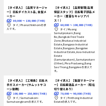
【タイ求人】【品質マネージャ
【タイ求人】【品質管理/品質
ー】日系ダイカスト品, 金型メ
保証スタッフ】日系電子部品メ
ーカー
ーカー（豊富なキャリアパ
ス！）
80,000 〜 130,000 (THB)
60,000 〜 100,000 (THB)
タイ
/
Phanat Nikhomの求
人です。
タイ
/
Muang
Samutprakarn,Bang
Bo,Bangkok Free Trade
Zone,Bhakasa Industrial
Estate,Bangpoo Industrial
Estate,Bangpoo,Bangplee
Industrial Estate,Asia Industrial
Estate
(Samutprakarn),Samutprakarn
(Other),Phra Pradaeng,Bang
Sao Thong,Bangplee の求人で
す。
【タイ求人】【工場長】日系大
【タイ求人】【製造マネージャ
手ガスメーカー(サムットサコ
ー】日系鍛造品メーカー（駐在
ーン勤務)
切り替えあり）
100,000 〜 150,000 (THB)
70,000 〜 90,000 (THB)
タイ
/
Samutsakorn-
タイ
/
Pinthong Industrial
Samutsongkramの求人です。
Estateの求人です。