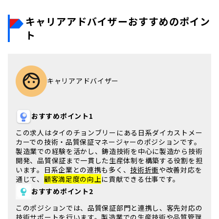
キャリアアドバイザーおすすめのポイン
ト
キャリアアドバイザー
おすすめポイント1
この求人は
タイ
の
チョンブリー
にある日系ダイカストメー
カーでの
技術・品質保証マネージャー
のポジションです。
製造業での経験を活かし、鋳造技術を中心に製造から技術
開発、品質保証まで一貫した生産体制を構築する役割を担
います。
日系企業
との連携も多く、
技術折衝
や改善対応を
通じて、
顧客満足度の向上
に貢献できる仕事です。
おすすめポイント2
このポジションでは、
品質保証
部門と連携し、客先対応の
技術サポートを行います。
製造業
での生産技術や品質管理