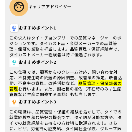
キャリアアドバイザー
おすすめポイント1
この求人は
タイ・チョンブリー
での品質マネージャーのポ
ジションです。ダイカスト品・金型メーカーでの品質管
理・保証の業務を担当します。品質管理・保証経験者で、
ダイカストメーカー経験者
は特に優遇されます。
おすすめポイント2
この仕事では、顧客からのクレーム対応、問い合わせ対
応、不良発生時の問題の原因調査、改善策の策定、改善活
動、不良率の管理、改善活動など、
品質管理・保証部署の
管理
を行います。また、副社長の補佐（不在時のみ / 生産
管理など生産に関連する事柄）も担当します。
おすすめポイント3
この
転職
は、品質管理・保証の経験を活かして、
タイでの
就業経験
を積む絶好の機会です。タイ語が可能な方や、タ
イでの就業経験をお持ちの方は特に歓迎されます。さら
に、ビザ、労働許可証支給、タイ国社会保険、グループ医