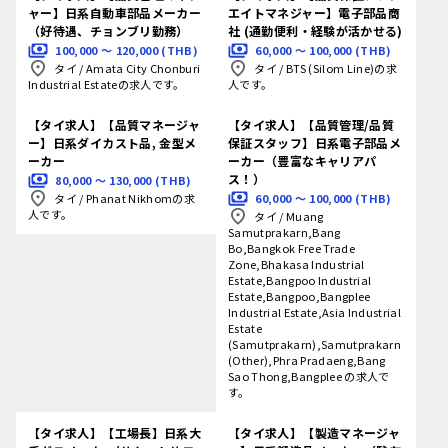
ャー】日系自動車部品メーカー
エイトマネジャー】電子部品商
（好待遇、チョンブリ勤務）
社 (通勤便利・経験が活かせる)
100,000 〜 120,000 (THB)
60,000 〜 100,000 (THB)
タイ
/
Amata City Chonburi
タイ
/
BTS (Silom Line)の求
Industrial Estateの求人です。
人です。
【タイ求人】【品質マネージャ
【タイ求人】【品質管理/品質
ー】日系ダイカスト品, 金型メ
保証スタッフ】日系電子部品メ
ーカー
ーカー（豊富なキャリアパ
ス！）
80,000 〜 130,000 (THB)
60,000 〜 100,000 (THB)
タイ
/
Phanat Nikhomの求
人です。
タイ
/
Muang
Samutprakarn,Bang
Bo,Bangkok Free Trade
Zone,Bhakasa Industrial
Estate,Bangpoo Industrial
Estate,Bangpoo,Bangplee
Industrial Estate,Asia Industrial
Estate
(Samutprakarn),Samutprakarn
(Other),Phra Pradaeng,Bang
Sao Thong,Bangplee の求人で
す。
【タイ求人】【工場長】日系大
【タイ求人】【製造マネージャ