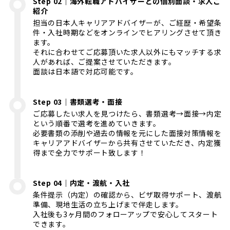
Step 02｜海外転職アドバイザーとの個別面談・求人ご
紹介
担当の日本人キャリアアドバイザーが、ご経歴・希望条
件・入社時期などをオンラインでヒアリングさせて頂き
ます。
それに合わせてご応募頂いた求人以外にもマッチする求
人があれば、ご提案させていただきます。
面談は日本語で対応可能です。
Step 03｜書類選考・面接
ご応募したい求人を見つけたら、書類選考→面接→内定
という順番で選考を進めていきます。
必要書類の添削や過去の情報を元にした面接対策情報を
キャリアアドバイザーから共有させていただき、内定獲
得まで全力でサポート致します！
Step 04｜内定・渡航・入社
条件提示（内定）の確認から、ビザ取得サポート、渡航
準備、現地生活の立ち上げまで伴走します。
入社後も3ヶ月間のフォローアップで安心してスタート
できます。