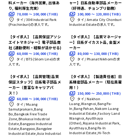
料メーカー（海外営業, 出張あ
ャー】日系自動車部品メーカー
り, 福利厚生充実）
（好待遇、チョンブリ勤務）
70,000 〜 100,000 (THB)
100,000 〜 120,000 (THB)
タイ
/
304 Industrial Park
タイ
/
Amata City Chonburi
(Prachinburi)の求人です。
Industrial Estateの求人です。
【タイ求人】【品質保証アソシ
【タイ求人】【品質マネージャ
エイトマネジャー】電子部品商
ー】日系ダイカスト品, 金型メ
社 (通勤便利・経験が活かせる)
ーカー
60,000 〜 100,000 (THB)
80,000 〜 130,000 (THB)
タイ
/
BTS (Silom Line)の求
タイ
/
Phanat Nikhomの求
人です。
人です。
【タイ求人】【品質管理/品質
【タイ求人】【製造責任者】日
保証スタッフ】日系電子部品メ
系精密部品メーカー（駐在員雇
ーカー（豊富なキャリアパ
用！）
ス！）
150,000 〜 250,000 (THB)
60,000 〜 100,000 (THB)
タイ
/
Nakhon
Luang,Wangnoi,Bang Pa-
タイ
/
Muang
In,Bang Pahan,Nakorn Luang
Samutprakarn,Bang
Industrial Estate,Factory Land
Bo,Bangkok Free Trade
Wangnoi,Ayutthaya
Zone,Bhakasa Industrial
(Other),Rojana Industrial Park,
Estate,Bangpoo Industrial
Ayutthaya,Bang Pa-In
Estate,Bangpoo,Bangplee
Industrial Estate,Hi-Tech
Industrial Estate,Asia Industrial