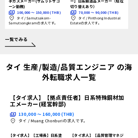
手ガスメーカー(サムットサコ
ー】日系鍛造品メーカー（駐在
ーン勤務)
切り替えあり）
100,000 〜 150,000 (THB)
70,000 〜 90,000 (THB)
タイ
/
Samutsakorn-
タイ
/
Pinthong Industrial
Samutsongkramの求人です。
Estateの求人です。
一覧でみる
タイ 生産/製造/品質エンジニア の海
外転職求人一覧
【タイ求人】【拠点責任者】日系特殊鋼材加
工メーカー(経営幹部)
130,000 〜 160,000 (THB)
タイ
/
Muang Chonburiの求人です。
【タイ求人】【工場長】日系塗
【タイ求人】【品質管理マネジ