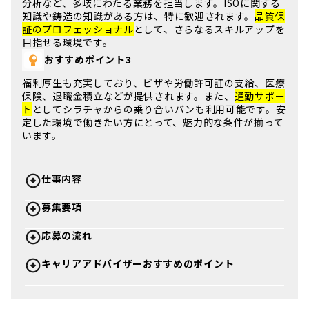
分析など、
多岐にわたる業務
を担当します。
ISOに関する
知識
や鋳造の知識がある方は、特に歓迎されます。
品質保
証のプロフェッショナル
として、さらなるスキルアップを
目指せる環境です。
おすすめポイント3
福利厚生も充実しており、
ビザや労働許可証の支給
、
医療
保険
、
退職金積立
などが提供されます。また、
通勤サポー
ト
としてシラチャからの乗り合いバンも利用可能です。
安
定した環境
で働きたい方にとって、魅力的な条件が揃って
います。
仕事内容
募集要項
応募の流れ
キャリアアドバイザーおすすめのポイント