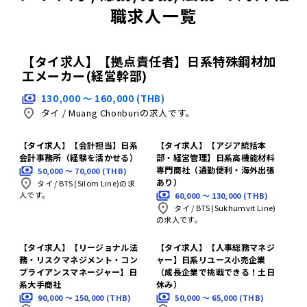
職求人一覧
【タイ求人】【拠点責任者】日系特殊鋼材加
工メーカー(経営幹部)
130,000 〜 160,000 (THB)
タイ
/
Muang Chonburiの求人です。
【タイ求人】【会計担当】日系
【タイ求人】【アジア統括本
会計事務所（経験を活かせる）
部・経営管理】日系高機能材料
専門商社（通勤便利・海外出張
50,000 〜 70,000 (THB)
あり）
タイ
/
BTS (Silom Line)の求
人です。
60,000 〜 130,000 (THB)
タイ
/
BTS (Sukhumvit Line)
の求人です。
【タイ求人】【リージョナル法
【タイ求人】【人事総務マネジ
務・リスクマネジメント・コン
ャー】日系リユース小売企業
プライアンスマネージャー】日
（成長企業で挑戦できる！土日
系大手商社
休み）
90,000 〜 150,000 (THB)
50,000 〜 65,000 (THB)