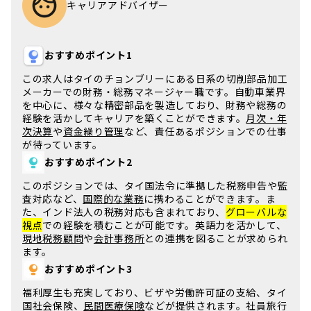
キャリアアドバイザー
おすすめポイント1
この求人は
タイ
の
チョンブリー
にある日系の切削部品加工
メーカーでの
財務・総務マネージャー
職です。
自動車業界
を中心に、様々な精密部品を製造しており、
財務
や
総務
の
経験を活かしてキャリアを築くことができます。
月次・年
次決算
や
資金繰り管理
など、責任あるポジションでの仕事
が待っています。
おすすめポイント2
このポジションでは、
タイ国法令
に準拠した
税務申告
や
監
査対応
など、
国際的な業務
に携わることができます。ま
た、
インド法人
の税務対応も含まれており、
グローバルな
視点
での経験を積むことが可能です。
英語力
を活かして、
現地税務顧問
や
会計事務所
との連携を図ることが求められ
ます。
おすすめポイント3
福利厚生も充実しており、
ビザ
や
労働許可証
の支給、
タイ
国社会保険
、
民間医療保険
などが提供されます。
社員旅行