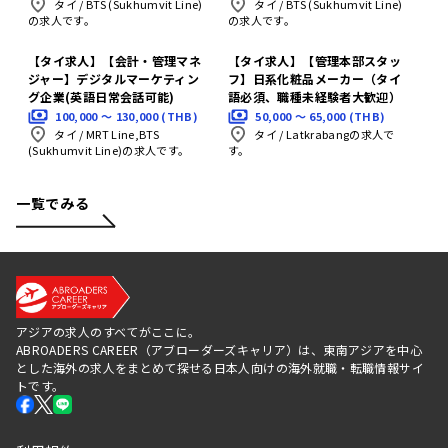
タイ
/
BTS (Sukhumvit Line)
タイ
/
BTS (Sukhumvit Line)
の求人です。
の求人です。
【タイ求人】【会計・管理マネ
【タイ求人】【管理本部スタッ
ジャー】デジタルマーケティン
フ】日系化粧品メーカー（タイ
グ企業(英語日常会話可能)
語必須、職種未経験者大歓迎）
100,000 〜 130,000 (THB)
50,000 〜 65,000 (THB)
タイ
/
MRT Line,BTS
タイ
/
Latkrabangの求人で
(Sukhumvit Line)の求人です。
す。
一覧でみる
アジアの求人のすべてがここに。
ABROADERS CAREER（アブローダーズキャリア）は、東南アジアを中心
とした海外の求人をまとめて探せる日本人向けの海外就職・転職情報サイ
トです。