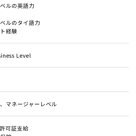
レベルの英語力
】
レベルのタイ語力
ント経験
siness Level
ル、マネージャーレベル
許可証支給