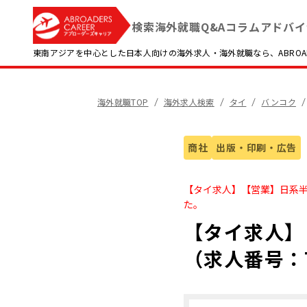
検索
海外就職Q&A
コラム
アドバイ
東南アジアを中心とした日本人向けの海外求人・海外就職なら、ABROADE
海外就職TOP
海外求人検索
タイ
バンコク
商社
出版・印刷・広告
【タイ求人】【営業】日系半
た。
【タイ求人】
（求人番号：7