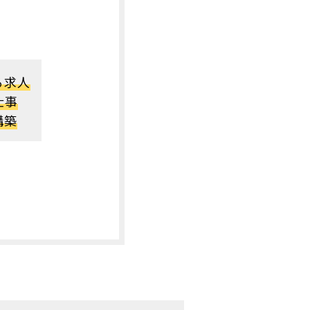
る求人
仕事
構築