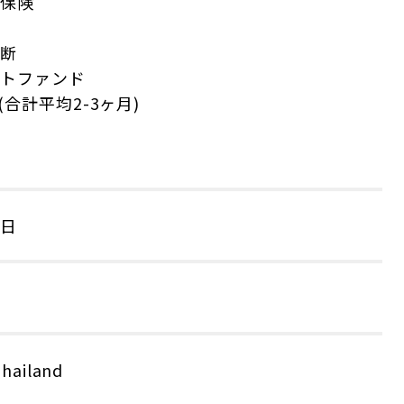
会保険
診断
ントファンド
(合計平均2-3ヶ月)
費
曜日
0
hailand