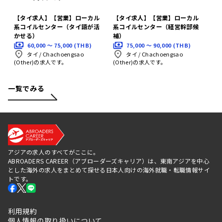
【タイ求人】【営業】ローカル
【タイ求人】【営業】ローカル
系コイルセンター（タイ語が活
系コイルセンター（経営幹部候
かせる）
補）
60,000 〜 75,000 (THB)
75,000 〜 90,000 (THB)
タイ
/
Chachoengsao
タイ
/
Chachoengsao
(Other)の求人です。
(Other)の求人です。
一覧でみる
アジアの求人のすべてがここに。
ABROADERS CAREER（アブローダーズキャリア）は、東南アジアを中心
とした海外の求人をまとめて探せる日本人向けの海外就職・転職情報サイ
トです。
利用規約
個人情報の取り扱いについて