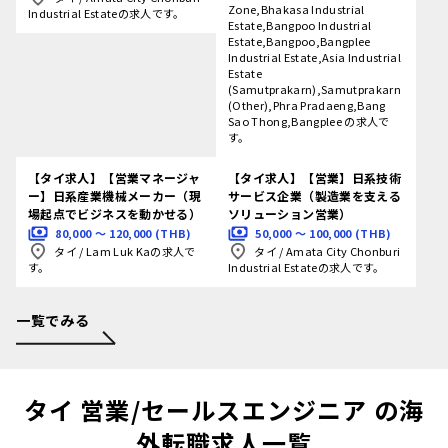
Zone,Bhakasa Industrial
Industrial Estateの求人です。
Estate,Bangpoo Industrial
Estate,Bangpoo,Bangplee
Industrial Estate,Asia Industrial
Estate
(Samutprakarn),Samutprakarn
(Other),Phra Pradaeng,Bang
Sao Thong,Bangplee の求人で
す。
【タイ求人】【営業マネージャ
【タイ求人】【営業】日系技術
ー】日系産業機械メーカー（現
サービス企業（製造業を支える
場起点でビジネスを動かせる）
ソリューション営業）
80,000 〜 120,000 (THB)
50,000 〜 100,000 (THB)
タイ
/
Lam Luk Kaの求人で
タイ
/
Amata City Chonburi
す。
Industrial Estateの求人です。
一覧でみる
タイ 営業/セールスエンジニア の海
外転職求人一覧