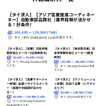
【タイ求人】【アジア営業推進コーディネー
ター】自動車部品商社（業界経験が活かせ
る！好条件）
100,000 〜 120,000 (THB)
タイ
/
BTS (Sukhumvit Line)の求人です。
【タイ求人】【営業】日系特殊
【タイ求人】【拠点責任者】日
鋼材加工メーカー(社用車貸与)
系特殊鋼材加工メーカー(経営
幹部)
60,000 〜 80,000 (THB)
130,000 〜 160,000 (THB)
タイ
/
Muang Chonburiの求
人です。
タイ
/
Muang Chonburiの求
人です。
【タイ求人】【営業マネージャ
【タイ求人】【ITソリューショ
ー候補】金属リサイクルメーカ
ン営業】日系IT企業（シラチャ
ー（英語や中国語が活かせ
エリア）
る！）
60,000 〜 100,000 (THB)
80,000 〜 130,000 (THB)
タイ
/
Sirachaの求人です。
タイ
/
Pinthong Industrial
Estateの求人です。