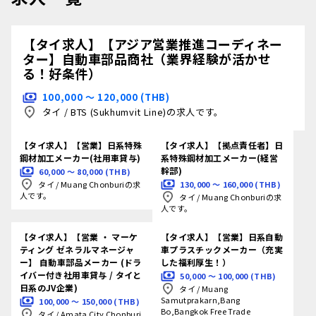
【タイ求人】【アジア営業推進コーディネー
ター】自動車部品商社（業界経験が活かせ
る！好条件）
100,000 〜 120,000 (THB)
タイ
/
BTS (Sukhumvit Line)の求人です。
【タイ求人】【営業】日系特殊
【タイ求人】【拠点責任者】日
鋼材加工メーカー(社用車貸与)
系特殊鋼材加工メーカー(経営
幹部)
60,000 〜 80,000 (THB)
130,000 〜 160,000 (THB)
タイ
/
Muang Chonburiの求
人です。
タイ
/
Muang Chonburiの求
人です。
【タイ求人】【営業 ・ マーケ
【タイ求人】【営業】日系自動
ティング ゼネラルマネージャ
車プラスチックメーカー（充実
ー】 自動車部品メーカー (ドラ
した福利厚生！）
イバー付き社用車貸与 / タイと
50,000 〜 100,000 (THB)
日系のJV企業)
タイ
/
Muang
Samutprakarn,Bang
100,000 〜 150,000 (THB)
Bo,Bangkok Free Trade
タイ
/
Amata City Chonburi