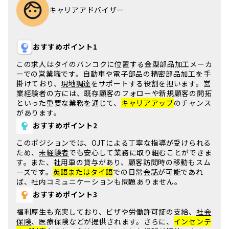
キャリアアドバイザー
おすすめポイント1
この求人は
タイのバンコク
に位置する金型部品加工メーカ
ーでの営業職です。
自動車や電子部品
の精密部品加工を手
掛けており、
現地調達
をサポートする役割を担います。
営
業経験者
の方には、既存顧客のフォローや新規顧客の開拓
といった重要な業務を通じて、
キャリアアップ
のチャンス
があります。
おすすめポイント2
このポジションでは、
OJTによる丁寧な指導
が受けられる
ため、
未経験者
でも安心して業務に取り組むことができま
す。また、
社用車の貸与
があり、顧客訪問時の移動もスム
ーズです。
英語またはタイ語
での日常会話が可能であれ
ば、社内コミュニケーションも問題ありません。
おすすめポイント3
福利厚生も充実しており、
ビザや労働許可証の支給
、
社会
保険
、
医療保険
などが提供されます。さらに、
インセンテ