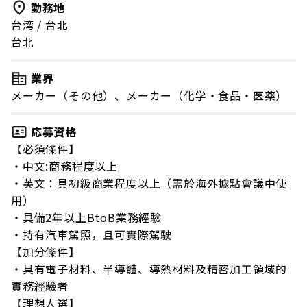
勤務地
台湾
/
台北
台北
業界
メーカー（その他）、メーカー（化学・食品・医薬）
応募資格
【必須條件】
・中文:商務程度以上
・英文：具初級商業程度以上（需於海外據點會議中使
用）
・具備2年以上BtoB業務經驗
・持有汽車駕照，且可實際駕駛
【加分條件】
・具有電子材料、半導體、導熱材料及精密加工領域的
實務經驗者
【理想人選】