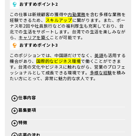
おすすめポイント2
この仕事は
新規顧客の獲得
や
内勤業務
を含む多様な業務を
経験できるため、
スキルアップ
に繋がります。また、
ボー
ナス年2回
や社員旅行などの福利厚生も充実しており、
台
北
での生活をサポートします。
台湾
での生活を楽しみなが
ら、
キャリアを築く
ことが可能です。
おすすめポイント3
このポジションでは、
中国語
だけでなく、
英語
も活用する
機会があり、
国際的なビジネス環境
で働くことができま
す。
台湾
の文化やビジネスに触れながら、
営業
のプロフェ
ッショナルとして成長できる環境です。
多様な経験
を積み
たい方にとって、非常に魅力的な求人です。
仕事内容
募集要項
特徴
応募の流れ