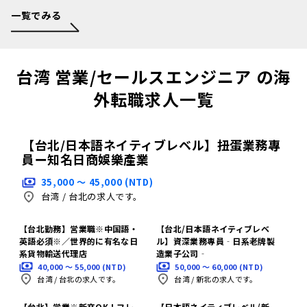
一覧でみる
台湾 営業/セールスエンジニア の海
外転職求人一覧
【台北/日本語ネイティブレベル】扭蛋業務專
員ー知名日商娛樂產業
35,000 〜 45,000 (NTD)
台湾
/
台北の求人です。
【台北勤務】営業職※中国語・
【台北/日本語ネイティブレベ
英語必須※／世界的に有名な日
ル】資深業務專員‐日系老牌製
系貨物輸送代理店
造業子公司‐
40,000 〜 55,000 (NTD)
50,000 〜 60,000 (NTD)
台湾
/
台北の求人です。
台湾
/
新北の求人です。
【台北】営業※新卒OK！フレ
【日本語ネイティブレベル/新