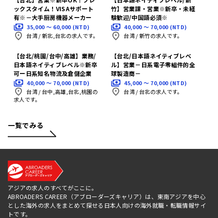
ックスタイム！VISAサポート
竹】営業課・営業※新卒・未経
有※－大手厨房機器メーカー
験歓迎/中国語必須※
35,000 〜 60,000 (NTD)
40,000 〜 70,000 (NTD)
台湾
/
新北,台北の求人です。
台湾
/
新竹の求人です。
【台北/桃園/台中/高雄】業務/
【台北/日本語ネイティブレベ
日本語ネイティブレベル※新卒
ル】営業－日系電子零組件的全
可ー日系知名物流及倉儲企業
球製造商－
40,000 〜 70,000 (NTD)
45,000 〜 70,000 (NTD)
台湾
/
台中,高雄,台北,桃園の
台湾
/
台北の求人です。
求人です。
一覧でみる
アジアの求人のすべてがここに。
ABROADERS CAREER（アブローダーズキャリア）は、東南アジアを中心
とした海外の求人をまとめて探せる日本人向けの海外就職・転職情報サイ
トです。