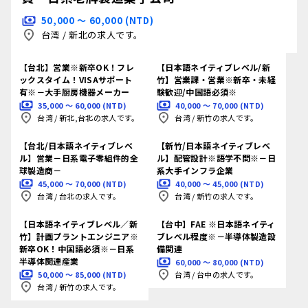
50,000 〜 60,000 (NTD)
台湾
/
新北の求人です。
【台北】営業※新卒OK！フレ
【日本語ネイティブレベル/新
ックスタイム！VISAサポート
竹】営業課・営業※新卒・未経
有※－大手厨房機器メーカー
験歓迎/中国語必須※
35,000 〜 60,000 (NTD)
40,000 〜 70,000 (NTD)
台湾
/
新北,台北の求人です。
台湾
/
新竹の求人です。
【台北/日本語ネイティブレベ
【新竹/日本語ネイティブレベ
ル】営業－日系電子零組件的全
ル】配管設計※語学不問※－日
球製造商－
系大手インフラ企業
45,000 〜 70,000 (NTD)
40,000 〜 45,000 (NTD)
台湾
/
台北の求人です。
台湾
/
新竹の求人です。
【日本語ネイティブレベル／新
【台中】FAE ※日本語ネイティ
竹】計画プラントエンジニア※
ブレベル程度※－半導体製造設
新卒OK！中国語必須※－日系
備関連
半導体関連産業
60,000 〜 80,000 (NTD)
50,000 〜 85,000 (NTD)
台湾
/
台中の求人です。
台湾
/
新竹の求人です。