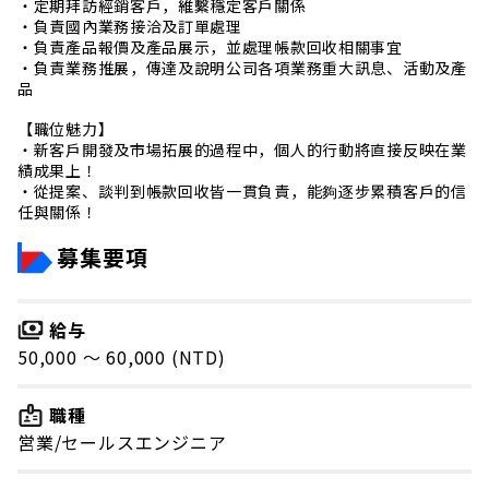
・定期拜訪經銷客戶，維繫穩定客戶關係
・負責國內業務接洽及訂單處理
・負責產品報價及產品展示，並處理帳款回收相關事宜
・負責業務推展，傳達及說明公司各項業務重大訊息、活動及產
品
【職位魅力】
・新客戶開發及市場拓展的過程中，個人的行動將直接反映在業
績成果上！
・從提案、談判到帳款回收皆一貫負責，能夠逐步累積客戶的信
任與關係！
募集要項
給与
50,000 〜 60,000 (NTD)
職種
営業/セールスエンジニア