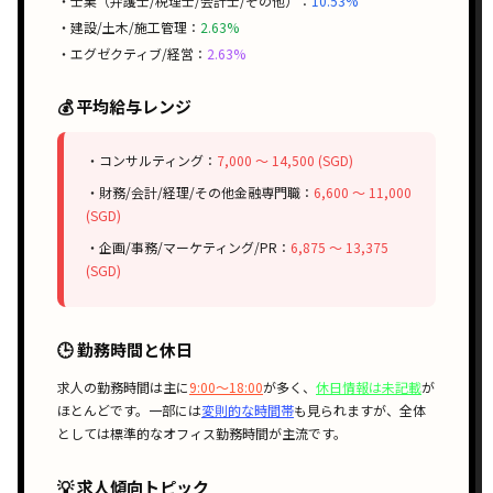
・士業（弁護士/税理士/会計士/その他）：
10.53%
・建設/土木/施工管理：
2.63%
・エグゼクティブ/経営：
2.63%
💰 平均給与レンジ
・コンサルティング：
7,000 〜 14,500 (SGD)
・財務/会計/経理/その他金融専門職：
6,600 〜 11,000
(SGD)
・企画/事務/マーケティング/PR：
6,875 〜 13,375
(SGD)
🕒 勤務時間と休日
求人の
勤務時間
は主に
9:00〜18:00
が多く、
休日情報は未記載
が
ほとんどです。
一部
には
変則的な時間帯
も見られますが、全体
としては
標準的なオフィス勤務時間
が主流です。
💡 求人傾向トピック