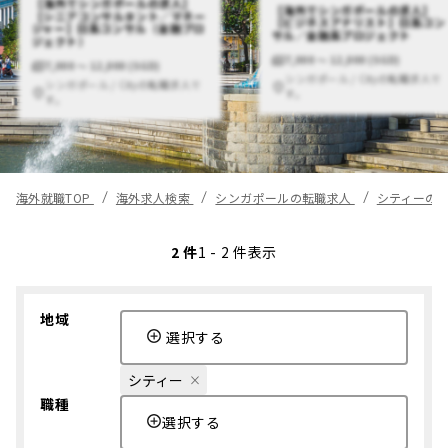
【海外でシンガポールの求人】
【海外でシンガポールの求人】
【シニアコンサルタント／マネー
【ビジネスアナリスト】日系コン
ジャー】日系コンサル（金融プロ
サル／金融系プロジェクト
ジェクト）
7,000 〜 12,000 (SGD)
7,000 〜 12,000 (SGD)
シンガポール / Cityの転職求人で
シンガポール / Cityの転職求人で
す。
す。
海外就職TOP
海外求人検索
シンガポールの転職求人
シティーの
2 件
1 - 2 件表示
地域
選択する
シティー
職種
選択する