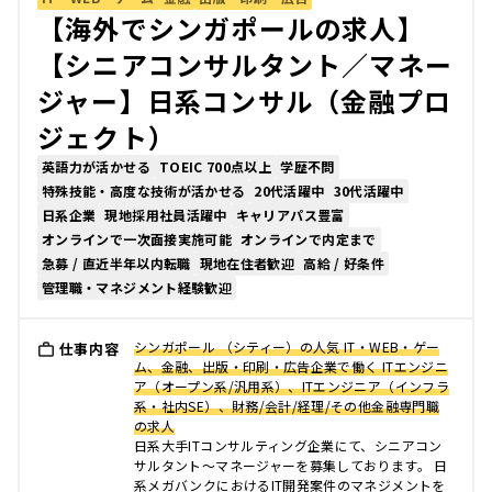
【海外でシンガポールの求人】
【シニアコンサルタント／マネー
ジャー】日系コンサル（金融プロ
ジェクト）
英語力が活かせる
TOEIC 700点以上
学歴不問
特殊技能・高度な技術が活かせる
20代活躍中
30代活躍中
日系企業
現地採用社員活躍中
キャリアパス豊富
オンラインで一次面接実施可能
オンラインで内定まで
急募 / 直近半年以内転職
現地在住者歓迎
高給 / 好条件
管理職・マネジメント経験歓迎
シンガポール （シティー）の人気 IT・WEB・ゲー
仕事内容
ム、金融、出版・印刷・広告企業で働く ITエンジニ
ア（オープン系/汎用系）、ITエンジニア（インフラ
系・社内SE）、財務/会計/経理/その他金融専門職
の求人
日系大手ITコンサルティング企業にて、シニアコン
サルタント～マネージャーを募集しております。 日
系メガバンクにおけるIT開発案件のマネジメントを