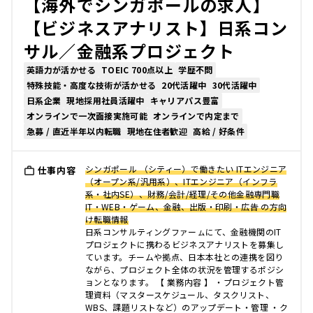
【海外でシンガポールの求人】
【ビジネスアナリスト】日系コン
サル／金融系プロジェクト
英語力が活かせる
TOEIC 700点以上
学歴不問
特殊技能・高度な技術が活かせる
20代活躍中
30代活躍中
日系企業
現地採用社員活躍中
キャリアパス豊富
オンラインで一次面接実施可能
オンラインで内定まで
急募 / 直近半年以内転職
現地在住者歓迎
高給 / 好条件
シンガポール （シティー）で働きたい ITエンジニア
仕事内容
（オープン系/汎用系）、ITエンジニア（インフラ
系・社内SE）、財務/会計/経理/その他金融専門職
IT・WEB・ゲーム、金融、出版・印刷・広告 の方向
け転職情報
日系コンサルティングファーㇺにて、金融機関のIT
プロジェクトに携わるビジネスアナリストを募集し
ています。チームや拠点、日本本社との連携を図り
ながら、プロジェクト全体の状況を管理するポジシ
ョンとなります。 【 業務内容 】 ・プロジェクト管
理資料（マスタースケジュール、タスクリスト、
WBS、課題リストなど）のアップデート・管理 ・ク