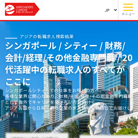
メニュー
アジアの転職求人検索結果
シンガポール / シティー / 財務/
会計/経理/その他金融専門職 / 20
代活躍中の転職求人のすべてが
ここに
シンガポールシティーでの仕事をお探しの方へ。
多様な業界に関心があり、財務/会計/経理/その他金融専門職職
として海外でキャリアを築きたい方に向けて、
アジア各国から日系・現地企業の求人情報を厳選してお届けし
ます。