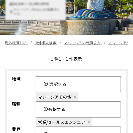
10,000 〜 15,000 (MYR)
マレーシア / Malaccaの転職求人
です。
海外就職TOP
海外求人検索
マレーシアの転職求人
マレーシアそ
1 件
1 - 1 件表示
地域
選択する
マレーシアその他
職種
選択する
営業/セールスエンジニア
業界