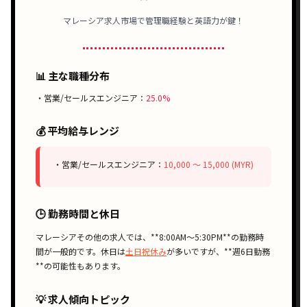
マレーシア求人市場で管理職経験と英語力が鍵！
📊 主な職種分布
・営業/セールスエンジニア：
25.0%
💰 平均給与レンジ
・営業/セールスエンジニア：
10,000 〜 15,000 (MYR)
🕒 勤務時間と休日
マレーシアその他の求人では、**
8:00AM〜5:30PM
**の勤務時
間が一般的です。休日は
土日祝休み
が多いですが、**
週6日勤務
**の可能性もあります。
💡 求人傾向トピック