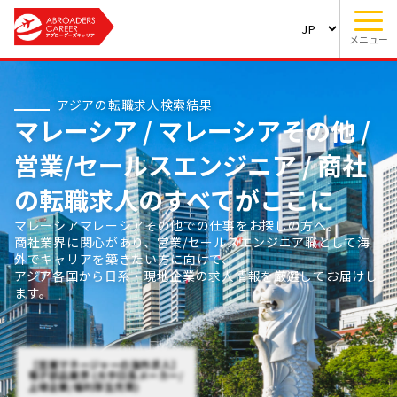
メニュー
アジアの転職求人検索結果
マレーシア / マレーシアその他 /
営業/セールスエンジニア / 商社
の転職求人のすべてがここに
マレーシアマレーシアその他での仕事をお探しの方へ。
商社業界に関心があり、営業/セールスエンジニア職として海
外でキャリアを築きたい方に向けて、
アジア各国から日系・現地企業の求人情報を厳選してお届けし
ます。
【営業マネージャーの海外求人】
電子部品業界 (大手日系メーカー/
上場企業/福利厚生充実)