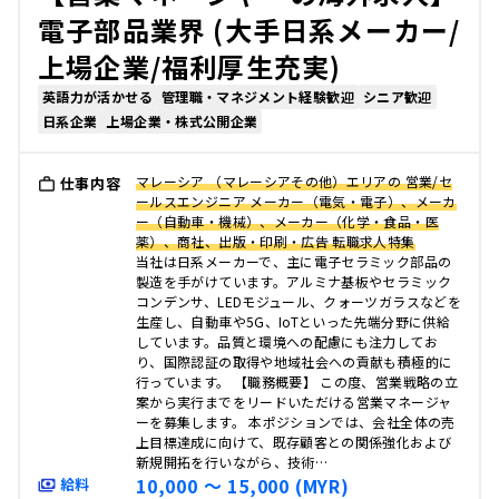
電子部品業界 (大手日系メーカー/
上場企業/福利厚生充実)
英語力が活かせる
管理職・マネジメント経験歓迎
シニア歓迎
日系企業
上場企業・株式公開企業
マレーシア （マレーシアその他）エリアの 営業/セ
仕事内容
ールスエンジニア メーカー（電気・電子）、メーカ
ー（自動車・機械）、メーカー（化学・食品・医
薬）、商社、出版・印刷・広告 転職求人特集
当社は日系メーカーで、主に電子セラミック部品の
製造を手がけています。アルミナ基板やセラミック
コンデンサ、LEDモジュール、クォーツガラスなどを
生産し、自動車や5G、IoTといった先端分野に供給
しています。品質と環境への配慮にも注力してお
り、国際認証の取得や地域社会への貢献も積極的に
行っています。 【職務概要】 この度、営業戦略の立
案から実行までをリードいただける営業マネージャ
ーを募集します。 本ポジションでは、会社全体の売
上目標達成に向けて、既存顧客との関係強化および
新規開拓を行いながら、技術…
10,000 〜 15,000 (MYR)
給料