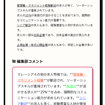
管理職・マネジメント経験歓迎
の求人が多く、リーダーシッ
プスキルが重視されています。
求人の
25%
が
英語力が活かせる
ことを求めており、国際的
なコミュニケーション能力が重要です。
シニア歓迎
の求人もあり、経験豊富な人材が求められていま
す。
求人の一部は
日系企業
であり、日本企業の進出が見られま
す。
上場企業・株式公開企業
の求人もあり、安定した企業が多い
です。
🌺 編集部コメント
マレーシアその他の求人市場では、**
管理職・
マネジメント経験
**が歓迎され、リーダーシッ
プスキルが重視されています。**
英語力
**が活
かせる求人が**
25%
**を占め、国際的なコミュ
ニケーション能力が求められています。**
シニ
ア歓迎
**の求人も多く、経験豊富な人材が重宝