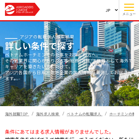
メニュー
アジアの転職求人検索結果
詳しい条件で探す
ベトナムホーチミンでの仕事をお探しの方へ。
その他業界に関心があり、人事/総務/労務/法務職として海外で
キャリアを築きたい方に向けて、
アジア各国から日系・現地企業の求人情報を厳選してお届けし
ます。
海外就職TOP
海外求人検索
ベトナムの転職求人
ホーチミンの転
条件にあてはまる求人情報がありませんでした。