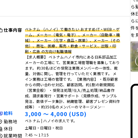
ら
休
ら
件
ベトナム （ハノイ）で働きたい おすすめ IT・WEB・ゲ
仕事内容
を
ーム、メーカー（電気・電子）、メーカー（自動車・機
械）、メーカー（化学・食品・医薬）、メーカー（その
他）、商社、医療、販売・飲食・サービス、出版・印
刷・広告 の方向け転職情報
【求人概要】 ベトナムハノイ市内にある日系部品加工
メーカーの工場にて、営業兼工場管理職を募集しており
ます。 約30名ほどの受発注業務メンバーの一体性、裁
量、対価に関し、管理を行っていただく業務です。 メ
イン業務は工場の管理です。 【業務内容】 ・既存顧客
からの問い合わせ対応、顧客訪問。約1割の新規開拓
（営業全般） ・受発注処理/仕入/売上処理/納品書作
成、請求書発行 ・営業サポート（見積作成、サンプル
発注、数値データ集計、納期管理、顧客プレゼン資料作
成等） ・約350名のメンバーのマネージメン…
3,000 〜 4,000 (USD)
給料
ベトナム | ハノイの求人です。
勤務地
土曜日・日曜日・祝日
休日
7:45 〜 17:15
就業時間