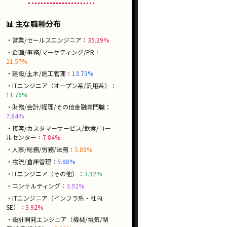
📊 主な職種分布
・営業/セールスエンジニア：
35.29%
・企画/事務/マーケティング/PR：
21.57%
・建設/土木/施工管理：
13.73%
・ITエンジニア（オープン系/汎用系）：
11.76%
・財務/会計/経理/その他金融専門職：
7.84%
・接客/カスタマーサービス/飲食/コー
ルセンター：
7.84%
・人事/総務/労務/法務：
5.88%
・物流/倉庫管理：
5.88%
・ITエンジニア（その他）：
3.92%
・コンサルティング：
3.92%
・ITエンジニア（インフラ系・社内
SE）：
3.92%
・設計開発エンジニア（機械/電気/制