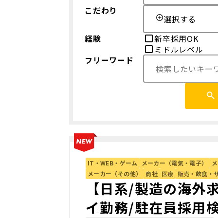
こだわり
選択する
経験
新卒採用OK
ミドルレベル
フリーワード
IT・WEB・ゲーム
メーカー（電気・電子）
メ
メーカー（その他）
商社
医療
販売・飲食・
【日系/製造の海外
イ勤務/駐在員採用