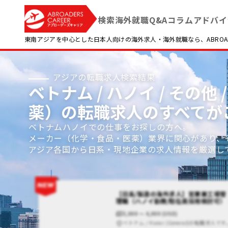
検索
海外就職Q&A
コラム
アドバイ
東南アジアを中心とした日本人向けの海外求人・海外就職なら、ABROADE
アジアの転職求人検索結果
ベトナム / ハノイ / その
薬）の転職求人のすべてが
ベトナムハノイでの仕事をお探しの方へ。
メーカー（化学・食品・医薬）業界に関心があり、
アジア各国から日系・現地企業の求人情報を厳選し
【日系/製造の海外求人】営業兼工場管
理職（ハノイ勤務/駐在員採用検討可）
3,000 〜 4,000 (USD)
ベトナム / Hanoi (General)の転職求人です