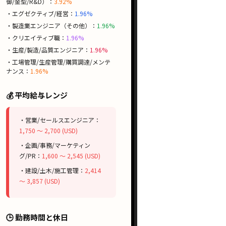
御/金型/R&D）：
3.92%
・エグゼクティブ/経営：
1.96%
・製造業エンジニア（その他）：
1.96%
・クリエイティブ職：
1.96%
・生産/製造/品質エンジニア：
1.96%
・工場管理/生産管理/購買調達/メンテ
ナンス：
1.96%
💰 平均給与レンジ
・営業/セールスエンジニア：
1,750 〜 2,700 (USD)
・企画/事務/マーケティン
グ/PR：
1,600 〜 2,545 (USD)
・建設/土木/施工管理：
2,414
〜 3,857 (USD)
🕒 勤務時間と休日