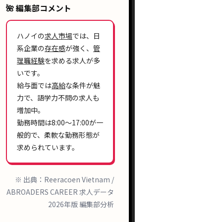
🌺 編集部コメント
ハノイの
求人市場
では、日
系企業の
存在感
が強く、
管
理職経験
を求める求人が多
いです。
給与面では
高給
な条件が魅
力で、語学力不問の求人も
増加中。
勤務時間は
8:00〜17:00
が一
般的で、柔軟な勤務形態が
求められています。
※ 出典：Reeracoen Vietnam /
ABROADERS CAREER 求人データ
2026年版 編集部分析