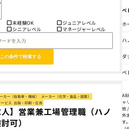
ベ
未経験OK
ジュニアレベル
ホ
シニアレベル
マネージャーレベル
ハ
ダ
この条件で検索する
ベ
AB
ーカー（自動車・機械）
メーカー（化学・食品・医薬）
ャ
サービス
出版・印刷・広告
求人】営業兼工場管理職（ハノ
他
外
検討可）
す。
（