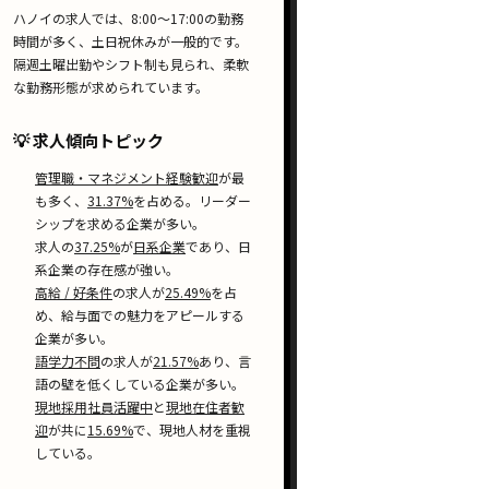
ハノイの求人では、
8:00〜17:00
の勤務
時間が多く、土日祝休みが一般的です。
隔週土曜出勤
や
シフト制
も見られ、柔軟
な勤務形態が求められています。
💡 求人傾向トピック
管理職・マネジメント経験歓迎
が最
も多く、
31.37%
を占める。リーダー
シップを求める企業が多い。
求人の
37.25%
が
日系企業
であり、日
系企業の存在感が強い。
高給 / 好条件
の求人が
25.49%
を占
め、給与面での魅力をアピールする
企業が多い。
語学力不問
の求人が
21.57%
あり、言
語の壁を低くしている企業が多い。
現地採用社員活躍中
と
現地在住者歓
迎
が共に
15.69%
で、現地人材を重視
している。