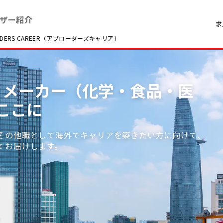
ザー紹介
求
RS CAREER（アブローダーズキャリア）
他 / メーカー（化学・食品・医
ここに
その他職として海外でキャリアを築きたい方に向けて、
てお届けします。
。