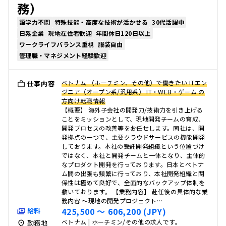
務）
語学力不問
特殊技能・高度な技術が活かせる
30代活躍中
日系企業
現地在住者歓迎
年間休日120日以上
ワークライフバランス重視
服装自由
管理職・マネジメント経験歓迎
ベトナム （ホーチミン、その他）で働きたい ITエン
仕事内容
ジニア（オープン系/汎用系） IT・WEB・ゲーム の
方向け転職情報
【概要】 海外子会社の開発力/技術力を引き上げる
ことをミッションとして、現地開発チームの育成、
開発プロセスの改善等をお任せします。同社は、開
発拠点の一つで、主要クラウドサービスの機能開発
しております。本社の受託開発組織という位置づけ
ではなく、本社と開発チームと一体となり、主体的
なプロダクト開発を行っております。日本とベトナ
ム間の出張も頻繁に行っており、本社開発組織と関
係性は極めて良好で、全面的なバックアップ体制を
敷いております。 【業務内容】 赴任後の具体的な業
務内容 ～現地の開発プロジェクト…
425,500 〜 606,200 (JPY)
給料
ベトナム | ホーチミン/その他の求人です。
勤務地