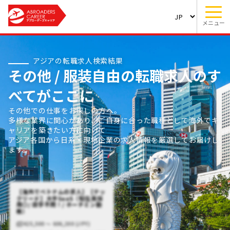
メニュー
アジアの転職求人検索結果
その他 / 服装自由の転職求人のす
べてがここに
その他での仕事をお探しの方へ。
多様な業界に関心があり、ご自身に合った職種として海外でキ
ャリアを築きたい方に向けて
アジア各国から日系・現地企業の求人情報を厳選してお届けし
ます。
【海外でベトナムの求人】【テッ
クリード】大手SaaS（駐在員採
用◎/ 語学不問！/ ホーチミン勤
務）
425,500 〜 606,200 (JPY)