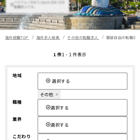
ベトナム / Dist 3,Japan,Dist 12の
転職求人です。
海外就職TOP
海外求人検索
その他の転職求人
服装自由の転職求
1 件
1 - 1 件表示
地域
選択する
その他
職種
選択する
業界
選択する
こだわり