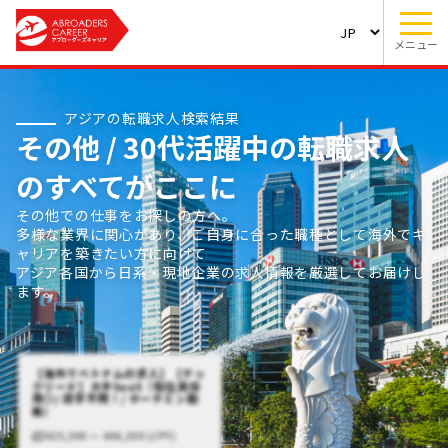
メニュー
アジアの転職求人検索結果
その他 / 30代活躍中の転職求人
のすべてがここに
その他での仕事をお探しの方へ。
多様な業界に関心があり、ご自身に合った職種として海外でキ
ャリアを築きたい方に向けて
アジア各国から日系・現地企業の求人情報を厳選してお届けし
ます。
【海外でベトナムの求人】【テッ
クリード】大手SaaS（駐在員採
用◎/ 語学不問！/ ホーチミン勤
務）
425,500 〜 606,200 (JPY)