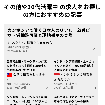
その他や30代活躍中 の求人をお探し
の方におすすめの記事
カンボジアで働く日本人のリアル｜就労ビ
ザ・労働許可証と現地採用の実際
カンボジアの転職をお考えの方
ABROADERS事務局
2026年08月06日
台湾で企画・マーケティング求
インドネシアで建築・土木のキ
人を探すなら｜日系1,500社と
ャリアを築く｜2026年最新 求
主要都市の比較ガイド
人動向と必須資格
台湾の転職をお考えの
インドネシアの転職を
方
お考えの方
ABROADERS事務局
ABROADERS事務局
2026年05月19日
2026年05月14日
シンガポール・セントラル転職
海外でキャリアアップ！アジア
エージェント比較｜CBD求人と
市場で成功するための秘訣