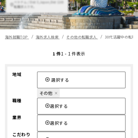
ベトナム / Dist 3,Japan,Dist 12の
転職求人です。
海外就職TOP
海外求人検索
その他の転職求人
30代活躍中の転職
1 件
1 - 1 件表示
地域
選択する
その他
職種
選択する
業界
選択する
こだわり