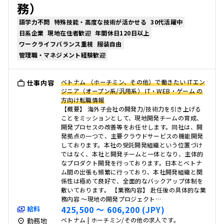
務）
語学力不問
特殊技能・高度な技術が活かせる
30代活躍中
日系企業
現地在住者歓迎
年間休日120日以上
ワークライフバランス重視
服装自由
管理職・マネジメント経験歓迎
ベトナム （ホーチミン、その他）で働きたい ITエン
仕事内容
ジニア（オープン系/汎用系） IT・WEB・ゲーム の
方向け転職情報
【概要】 海外子会社の開発力/技術力を引き上げる
ことをミッションとして、現地開発チームの育成、
開発プロセスの改善等をお任せします。同社は、開
発拠点の一つで、主要クラウドサービスの機能開発
しております。本社の受託開発組織という位置づけ
ではなく、本社と開発チームと一体となり、主体的
なプロダクト開発を行っております。日本とベトナ
ム間の出張も頻繁に行っており、本社開発組織と関
係性は極めて良好で、全面的なバックアップ体制を
敷いております。 【業務内容】 赴任後の具体的な業
務内容 ～現地の開発プロジェクト…
425,500 〜 606,200 (JPY)
給料
ベトナム | ホーチミン/その他の求人です。
勤務地