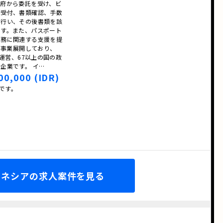
政府から委託を受け、ビ
請受付、書類確認、手数
を行い、その後書類を該
ます。また、パスポート
業務に関連する支援を提
で事業展開しており、
を運営、67以上の国の政
企業です。 イ…
00,000 (IDR)
人です。
ドネシアの求人案件を見る