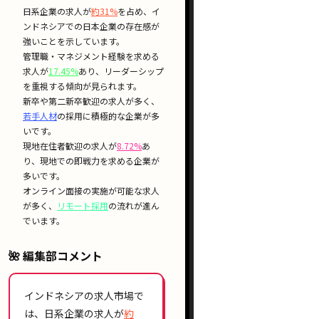
日系企業
の求人が
約31%
を占め、
イ
ンドネシア
での
日本企業
の存在感が
強いことを示しています。
管理職・マネジメント経験
を求める
求人が
17.45%
あり、
リーダーシップ
を重視する傾向が見られます。
新卒
や
第二新卒
歓迎の求人が多く、
若手人材
の採用に積極的な企業が多
いです。
現地在住者
歓迎の求人が
8.72%
あ
り、
現地での即戦力
を求める企業が
多いです。
オンライン面接
の実施が可能な求人
が多く、
リモート採用
の流れが進ん
でいます。
🌺 編集部コメント
インドネシアの求人市場で
は、
日系企業
の求人が
約