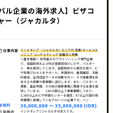
バル企業の海外求人】ビザコ
ャー（ジャカルタ）
インドネシア （ジャカルタ）エリアの 営業/セールスエ
仕事内容
ンジニア コンサルティング 転職求人特集
＜基本情報＞ 世界最大のアウトソーシング専門企業
で、各国政府および外交使節団向けにビザ、パスポー
ト、等を提供しています。各国政府から委託を受け、ビ
ザ申請プロセスをサポート。申請受付、書類確認、手数
料徴収、生体認証データの収集を行い、その後書類を該
当する大使館や領事館に送付します。また、パスポート
更新、査証申請、その他の領事業務に関連する支援を提
供しています。 140カ国以上で事業展開しており、
3,500以上のビザ申請センターを運営、67以上の国の政
府機関と連携しているグローバル企業です。イン…
30,000,000 〜 35,000,000 (IDR)
給料
インドネシア | ジャカルタの求人です。
勤務地