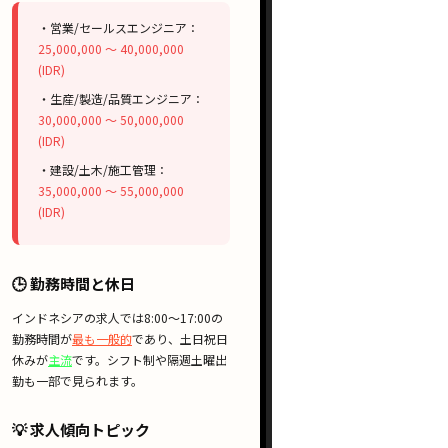
・営業/セールスエンジニア：
25,000,000 〜 40,000,000
(IDR)
・生産/製造/品質エンジニア：
30,000,000 〜 50,000,000
(IDR)
・建設/土木/施工管理：
35,000,000 〜 55,000,000
(IDR)
🕒 勤務時間と休日
インドネシアの求人では
8:00〜17:00
の
勤務時間が
最も一般的
であり、
土日祝日
休み
が
主流
です。
シフト制
や
隔週土曜出
勤
も一部で見られます。
💡 求人傾向トピック