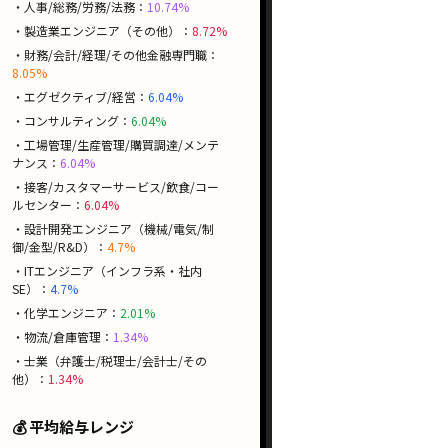
・人事/総務/労務/法務：
10.74%
・製造業エンジニア（その他）：
8.72%
・財務/会計/経理/その他金融専門職：
8.05%
・エグゼクティブ/経営：
6.04%
・コンサルティング：
6.04%
・工場管理/生産管理/購買調達/メンテ
ナンス：
6.04%
・接客/カスタマーサービス/飲食/コー
ルセンター：
6.04%
・設計開発エンジニア（機械/電気/制
御/金型/R&D）：
4.7%
・ITエンジニア（インフラ系・社内
SE）：
4.7%
・化学エンジニア：
2.01%
・物流/倉庫管理：
1.34%
・士業（弁護士/税理士/会計士/その
他）：
1.34%
💰 平均給与レンジ