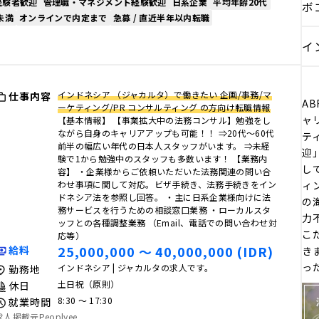
経験者歓迎
管理職・マネジメント経験歓迎
日系企業
平均年齢20代
ボ
未満
オンラインで内定まで
急募 / 直近半年以内転職
イ
インドネシア （ジャカルタ）で働きたい 企画/事務/マ
仕事内容
AB
ーケティング/PR コンサルティング の方向け転職情報
ャ
【基本情報】 【事業拡大中の法務コンサル】勉強をし
ながら自身のキャリアアップも可能！！ ⇒20代～60代
テ
前半の幅広い年代の日本人スタッフがいます。 ⇒未経
迎
験で1から勉強中のスタッフも多数います！ 【業務内
し
容】 ・企業様からご依頼いただいた法務関連の問い合
わせ事項に関して対応。ビザ手続き、法務手続きをイン
ィ
ドネシア法を参照し回答。 ・主に日系企業様向けに法
の
務サービスを行うための相談窓口業務 ・ローカルスタ
力
ッフとの各種調整業務 （Email、電話での問い合わせ対
こ
応等）
25,000,000 〜 40,000,000 (IDR)
給料
き
っ
インドネシア | ジャカルタの求人です。
勤務地
土日祝（原則）
休日
8:30 〜 17:30
就業時間
求人掲載元Peoplyee