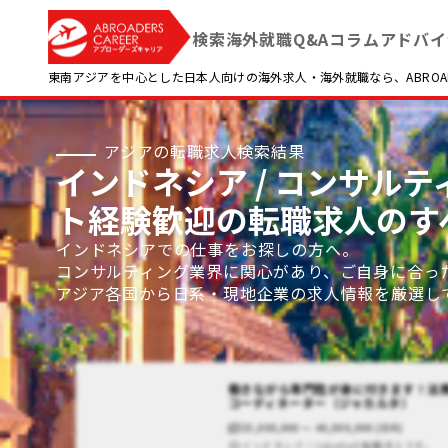
検索
海外就職Q&A
コラム
アドバイ
東南アジアを中心とした日本人向けの海外求人・海外就職なら、ABROADE
アジアの転職求人検索結果
インドネシア / コンサルテ
ト経験歓迎の転職求人のす
インドネシアでの仕事をお探しの方へ。
コンサルティング業界に関心があり、ご自身に合っ
アジア各国から日系・現地企業の求人情報を厳選し
働きながら専門性が身に付きます！法
コーディネーター（ジャカルタ）
25,000,000 〜 40,000,000 (IDR)
インドネシア / Jakartaの転職求人です。