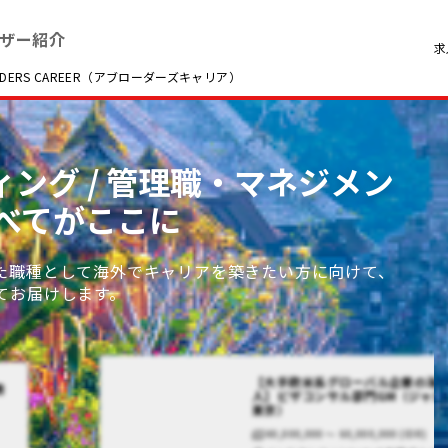
ザー紹介
求
RS CAREER（アブローダーズキャリア）
ィング / 管理職・マネジメン
べてがここに
た職種として海外でキャリアを築きたい方に向けて、
てお届けします。
【大手欧米系グローバル企業の海
務
人】ビザコンサル部門GM（ジャカ
東京）
40,000,000 〜 60,000,000 (IDR)