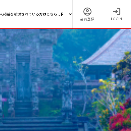
人掲載を検討されている方はこちら
LOGIN
会員登録
外求
【大手欧米系グローバル企業
ルタ/
人】ビザコンサル部門マネー
ャカルタ）
30,000,000 〜 35,000,000 (IDR