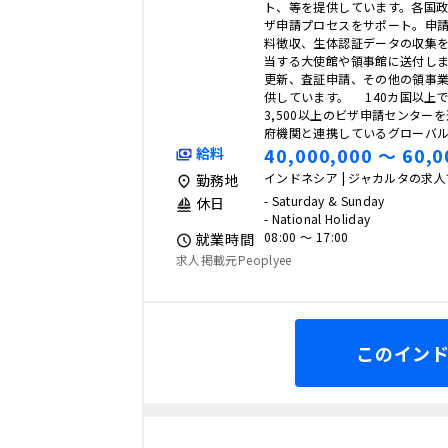
ト、等を提供しています。各国
ザ申請プロセスをサポート。申
料徴収、生体認証データの収集
当する大使館や領事館に送付し
更新、査証申請、その他の領事
供しています。 140カ国以上
3,500以上のビザ申請センター
府機関と連携しているグローバル
40,000,000 〜 60,0
給料
インドネシア | ジャカルタの求
勤務地
- Saturday & Sunday
休日
- National Holiday
08:00 〜 17:00
就業時間
求人掲載元Peoplyee
このイン