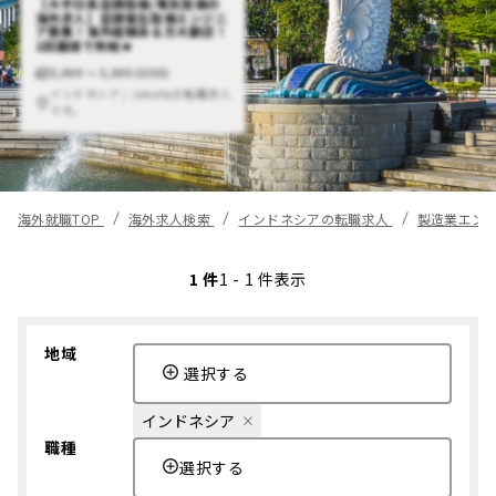
【大手日系空調設備/電気設備の
海外求人】空調衛生設備エンジニ
ア募集！海外経験ある方大歓迎！
1回面接で完結★
3,000 〜 5,000 (USD)
インドネシア / Jakartaの転職求人
です。
海外就職TOP
海外求人検索
インドネシアの転職求人
製造業エン
1 件
1 - 1 件表示
地域
選択する
インドネシア
職種
選択する