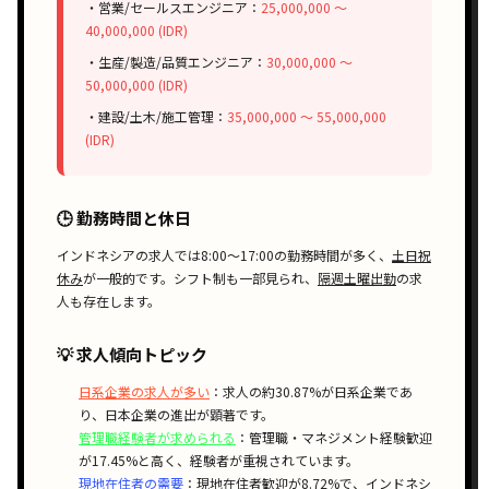
・営業/セールスエンジニア：
25,000,000 〜
40,000,000 (IDR)
・生産/製造/品質エンジニア：
30,000,000 〜
50,000,000 (IDR)
・建設/土木/施工管理：
35,000,000 〜 55,000,000
(IDR)
🕒 勤務時間と休日
インドネシアの求人では
8:00〜17:00
の勤務時間が多く、
土日祝
休み
が一般的です。
シフト制
も一部見られ、
隔週土曜出勤
の求
人も存在します。
💡 求人傾向トピック
日系企業の求人が多い
：求人の約30.87%が日系企業であ
り、日本企業の進出が顕著です。
管理職経験者が求められる
：管理職・マネジメント経験歓迎
が17.45%と高く、経験者が重視されています。
現地在住者の需要
：現地在住者歓迎が8.72%で、インドネシ