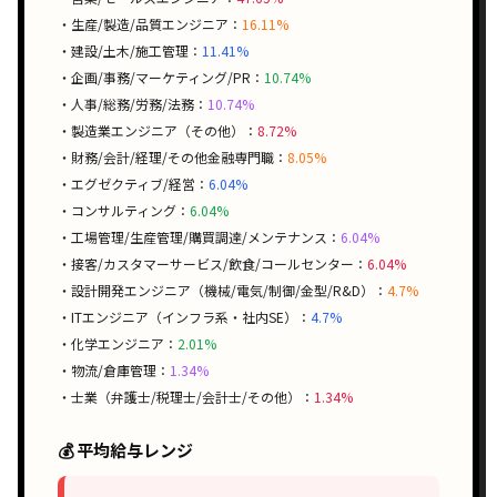
・生産/製造/品質エンジニア：
16.11%
・建設/土木/施工管理：
11.41%
・企画/事務/マーケティング/PR：
10.74%
・人事/総務/労務/法務：
10.74%
・製造業エンジニア（その他）：
8.72%
・財務/会計/経理/その他金融専門職：
8.05%
・エグゼクティブ/経営：
6.04%
・コンサルティング：
6.04%
・工場管理/生産管理/購買調達/メンテナンス：
6.04%
・接客/カスタマーサービス/飲食/コールセンター：
6.04%
・設計開発エンジニア（機械/電気/制御/金型/R&D）：
4.7%
・ITエンジニア（インフラ系・社内SE）：
4.7%
・化学エンジニア：
2.01%
・物流/倉庫管理：
1.34%
・士業（弁護士/税理士/会計士/その他）：
1.34%
💰 平均給与レンジ