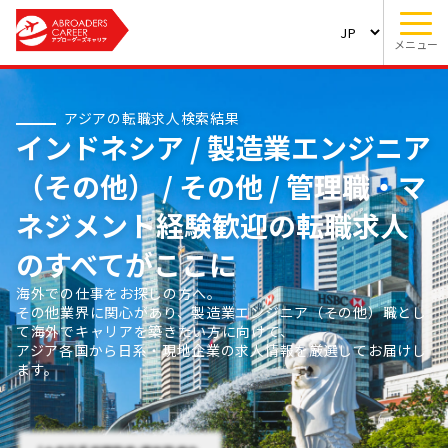
メニュー
アジアの転職求人検索結果
インドネシア / 製造業エンジニア
（その他） / その他 / 管理職・マ
ネジメント経験歓迎の転職求人
のすべてがここに
海外での仕事をお探しの方へ。
その他業界に関心があり、製造業エンジニア（その他）職とし
て海外でキャリアを築きたい方に向けて、
アジア各国から日系・現地企業の求人情報を厳選してお届けし
ます。