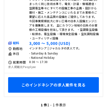
まったく同じ技術水準で、電気・計装・情報通信・
空調衛生等々にすべての設備工事の企画・設計から
据付・施工・メンテナンスにいたるまでお客様のご
要望に応えた高品質の設備をご提供しております。
今回事業規模拡大に伴い工場の日本人設備エンジニ
アを募集致します。 主にカラワン地域の日系のお客
様の工場設備を担当して頂きます。 ・空調衛生設備
・給排水、衛生設備 ・環境保全設備 ・空気調和設備
・ユーティリティ設備
3,000 〜 5,000 (USD)
給料
インドネシア | ジャカルタの求人です。
勤務地
- Saturday & Sunday
休日
- National Holiday
8:30 〜 17:30
就業時間
求人掲載元Peoplyee
このインドネシアの求人案件を見る
1 件
1 - 1 件表示