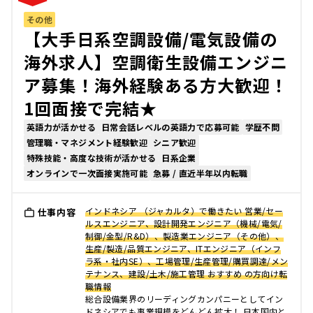
その他
【大手日系空調設備/電気設備の
海外求人】空調衛生設備エンジニ
ア募集！海外経験ある方大歓迎！
1回面接で完結★
英語力が活かせる
日常会話レベルの英語力で応募可能
学歴不問
管理職・マネジメント経験歓迎
シニア歓迎
特殊技能・高度な技術が活かせる
日系企業
オンラインで一次面接実施可能
急募 / 直近半年以内転職
インドネシア （ジャカルタ）で働きたい 営業/セー
仕事内容
ルスエンジニア、設計開発エンジニア（機械/電気/
制御/金型/R&D）、製造業エンジニア（その他）、
生産/製造/品質エンジニア、ITエンジニア（インフ
ラ系・社内SE）、工場管理/生産管理/購買調達/メン
テナンス、建設/土木/施工管理 おすすめ の方向け転
職情報
総合設備業界のリーディングカンパニーとしてイン
ドネシアでも事業規模をどんどん拡大！ 日本国内と