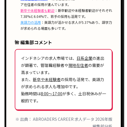
ア在住者の採用が進んでいます。
新卒や未経験者も歓迎
：新卒歓迎や未経験者歓迎がそれぞれ
7.38%と6.04%で、若手の採用も活発です。
英語力の活用
：英語力が活かせる求人が5.37%あり、語学力
が求められる場面も多いです。
🌺 編集部コメント
インドネシアの
求人市場
では、
日系企業
の進出
が顕著で、
管理職経験者
や
現地在住者
の
需要
が
高まっています。
また、
新卒や未経験者
の採用も活発で、
英語力
が求められる求人も増加中です。
勤務時間は
8:00〜17:00
が多く、
土日祝休み
が一
般的です。
※ 出典： ABROADERS CAREER 求人データ 2026年版
編集部分析