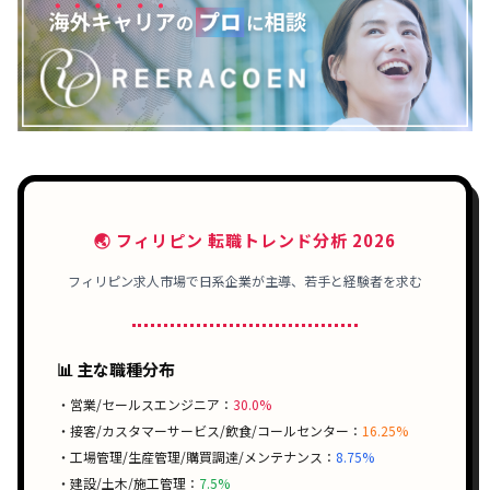
🌏 フィリピン 転職トレンド分析 2026
フィリピン求人市場で日系企業が主導、若手と経験者を求む
📊 主な職種分布
・営業/セールスエンジニア：
30.0%
・接客/カスタマーサービス/飲食/コールセンター：
16.25%
・工場管理/生産管理/購買調達/メンテナンス：
8.75%
・建設/土木/施工管理：
7.5%