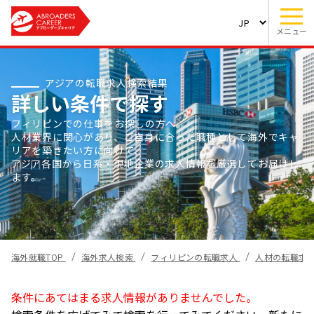
メニュー
アジアの転職求人検索結果
詳しい条件で探す
フィリピンでの仕事をお探しの方へ。
人材業界に関心があり、ご自身に合った職種として海外でキャ
リアを築きたい方に向けて、
アジア各国から日系・現地企業の求人情報を厳選してお届けし
ます。
海外就職TOP
海外求人検索
フィリピンの転職求人
人材の転職求
条件にあてはまる求人情報がありませんでした。