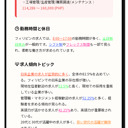
・工場管理/生産管理/購買調達/メンテナンス：
114,286 〜 160,000 (PHP)
🕒 勤務時間と休日
フィリピンの求人では、
8:00〜17:00
の勤務時間が多く、
土日祝
日休み
が一般的です。
シフト制
や
フレックス制度
も一部で見ら
れ、柔軟な働き方が求められています。
💡 求人傾向トピック
日系企業の求人が圧倒的に多く
、全体の82.5%を占めてい
る。フィリピンでの日系企業の存在感が強い。
現地在住者歓迎の求人が
52.5%
と高く、現地での採用を重視
している企業が多い。
管理職・マネジメント経験歓迎の求人が
51.25%
と多く、経
験者を求める傾向が見られる。
英語力が活かせる求人が
41.25%
あり、英語力が重要視され
ている。
20代と30代が活躍中の求人が多く、
若い世代の活躍が期待
されている。