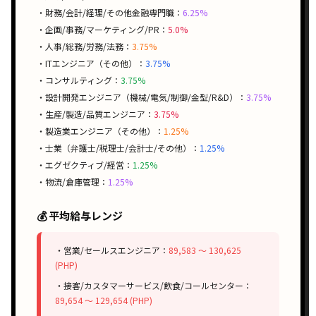
・財務/会計/経理/その他金融専門職：
6.25%
・企画/事務/マーケティング/PR：
5.0%
・人事/総務/労務/法務：
3.75%
・ITエンジニア（その他）：
3.75%
・コンサルティング：
3.75%
・設計開発エンジニア（機械/電気/制御/金型/R&D）：
3.75%
・生産/製造/品質エンジニア：
3.75%
・製造業エンジニア（その他）：
1.25%
・士業（弁護士/税理士/会計士/その他）：
1.25%
・エグゼクティブ/経営：
1.25%
・物流/倉庫管理：
1.25%
💰 平均給与レンジ
・営業/セールスエンジニア：
89,583 〜 130,625
(PHP)
・接客/カスタマーサービス/飲食/コールセンター：
89,654 〜 129,654 (PHP)