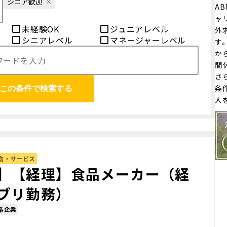
シニア歓迎
AB
ャ
未経験OK
ジュニアレベル
外
シニアレベル
マネージャーレベル
す
か
間
さ
条
この条件で検索する
人
食・サービス
】【経理】食品メーカー（経
ブリ勤務）
系企業