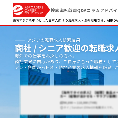
検索
海外就職Q&A
コラム
アドバイ
東南アジアを中心とした日本人向けの海外求人・海外就職なら、ABROADE
アジアの転職求人検索結果
商社 / シニア歓迎の転職
海外での仕事をお探しの方へ。
商社業界に関心があり、ご自身に合った職種として
アジア各国から日系・現地企業の求人情報を厳選し
【海外でタイの求人】【経理】食品メ
カー（経験が活かせる・サラブリ勤務
90,000 〜 110,000 (THB)
タイ / Saraburi (Other)の転職求人です。