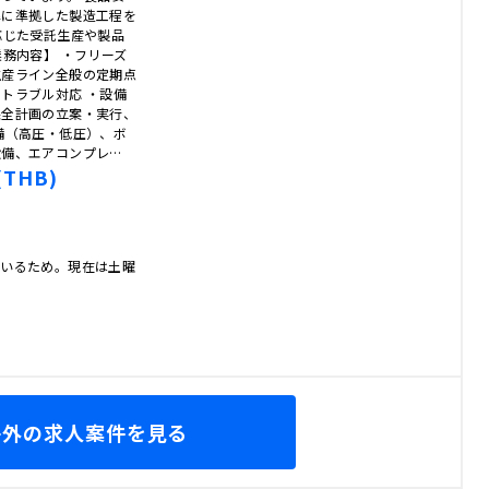
準に準拠した製造工程を
応じた受託生産や製品
業務内容】 ・フリーズ
生産ライン全般の定期点
トラブル対応 ・設備
保全計画の立案・実行、
備（高圧・低圧）、ボ
設備、エアコンプレ…
(THB)
ているため。現在は土曜
海外の求人案件を見る