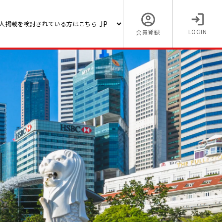
人掲載を検討されている方はこちら
LOGIN
会員登録
維持管
【営業マネージャーの海外求
ライ勤
品業界 (大手日系メーカー/上
利厚生充実)
10,000 〜 15,000 (MYR)
マレーシア / Malaccaの転職求