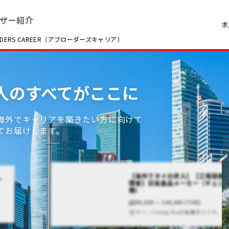
ザー紹介
求
RS CAREER（アブローダーズキャリア）
求人のすべてがここに
海外でキャリアを築きたい方に向けて
てお届けします。
【海外でタイの求人】【工場設備
ー
理者】日系食品メーカー（チェン
）
務）
60,000 〜 100,000 (THB)
タイ / Chiang Raiの転職求人です。