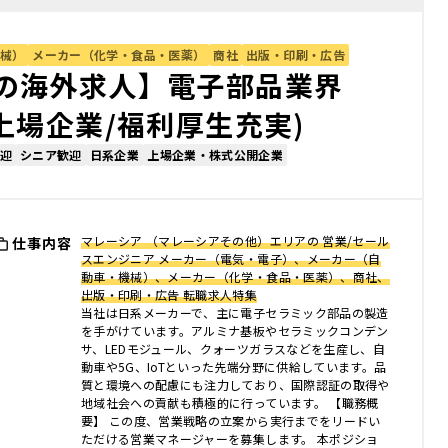
械）
メーカー（化学・食品・医薬）
商社
出版・印刷・広告
の海外求人】電子部品業界
上場企業/福利厚生充実)
迎
シニア歓迎
日系企業
上場企業・株式公開企業
マレーシア （マレーシアその他）エリアの 営業/セール
仕事内容
スエンジニア メーカー（電気・電子）、メーカー（自
動車・機械）、メーカー（化学・食品・医薬）、商社、
出版・印刷・広告 転職求人特集
当社は日系メーカーで、主に電子セラミック部品の製造
を手がけています。アルミナ基板やセラミックコンデン
サ、LEDモジュール、クォーツガラスなどを生産し、自
動車や5G、IoTといった先端分野に供給しています。品
質と環境への配慮にも注力しており、国際認証の取得や
地域社会への貢献も積極的に行っています。 【職務概
要】 この度、営業戦略の立案から実行までをリードい
ただける営業マネージャーを募集します。 本ポジショ