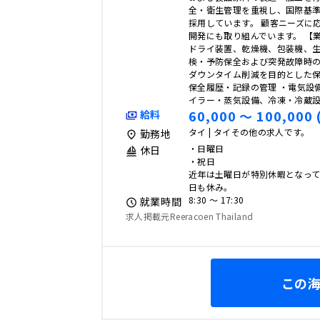
全・衛生管理を重視し、国際基
採用しています。 顧客ニーズに
開発にも取り組んでいます。 【
ドライ装置、乾燥機、包装機、
検・予防保全および突発故障時の
ダウンタイム削減を目的とした
保全履歴・記録の管理 ・電気設
イラー・蒸気設備、冷凍・冷蔵
60,000 〜 100,000 
給料
タイ | タイその他の求人です。
勤務地
・日曜日
休日
・祝日
近年は土曜日が特別休暇となっ
日も休み。
8:30 〜 17:30
就業時間
求人掲載元Reeracoen Thailand
この