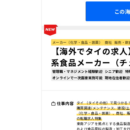
この
メーカー（化学・食品・医薬）
商社
販売・飲
【海外でタイの求人
系食品メーカー（チ
管理職・マネジメント経験歓迎
シニア歓迎
特
オンラインで一次面接実施可能
現地在住者歓迎
タイ （タイその他）で見つかる！
仕事内容
購買調達/メンテナンス、建設/土
（化学・食品・医薬）、商社、
の転職求人特集
東南アジアを拠点とする食品製
および食品原料の製造・加工を行