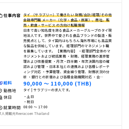
タイ （サラブリー）で働きたい 財務/会計/経理/その他
仕事内容
金融専門職 メーカー（化学・食品・医薬）、商社、販
売・飲食・サービス の方向け転職情報
日本で高い知名度を誇る食品メーカーグループのタイ現
地法人です。世界中で愛される食品ブランドの製造・販
売拠点として、タイ国内はもちろん海外市場にも高品質
な製品を供給しています。 経理部門のマネジメント職
を募集しています。 【業務内容】 ・経理部門全体のマ
ネジメントおよび統括業務 ・財務、経理業務の進捗管
理および改善提案 ・月次・四半期・年次決算内容の確
認および管理 ・日本本社との連携および各種レポーテ
ィング対応 ・予算管理、資金繰り管理、財務状況の分
析 ・銀行との折衝および各種金融機関対応 ・会…
90,000 〜 110,000 (THB)
給料
タイ | サラブリーの求人です。
勤務地
・土日
休日
・祝日
08:00 〜 17:00
就業時間
求人掲載元Reeracoen Thailand