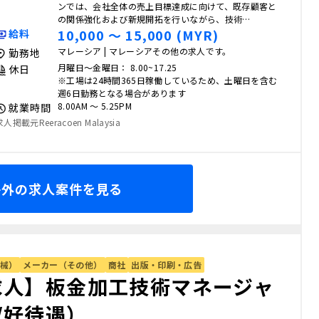
ンでは、会社全体の売上目標達成に向けて、既存顧客と
の関係強化および新規開拓を行いながら、技術…
10,000 〜 15,000 (MYR)
給料
マレーシア | マレーシアその他の求人です。
勤務地
月曜日～金曜日： 8.00~17.25
休日
※工場は24時間365日稼働しているため、土曜日を含む
週6日勤務となる場合があります
8.00AM 〜 5.25PM
就業時間
求人掲載元Reeracoen Malaysia
海外の求人案件を見る
械）
メーカー（その他）
商社
出版・印刷・広告
求人】板金加工技術マネージャ
/好待遇）