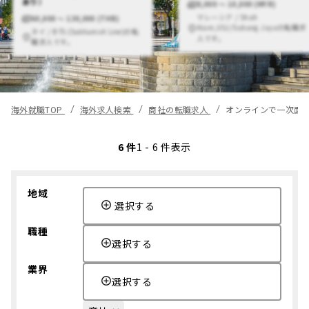
あり）
8,000 〜 10,000 (MYR)
マレーシア / Shah
60,000 〜 130,000 (THB)
Alam,USJ/Subang Jayaの転職求
タイ / BTS (Sukhumvit Line)の転
人です。
職求人です。
海外就職TOP
海外求人検索
商社の転職求人
オンラインで一次面
6 件
1 - 6 件表示
地域
選択する
職種
選択する
業界
選択する