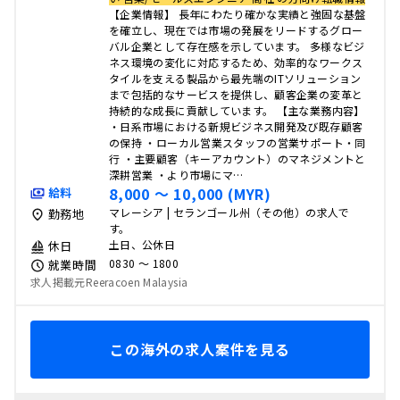
【企業情報】 長年にわたり確かな実績と強固な基盤
を確立し、現在では市場の発展をリードするグロー
バル企業として存在感を示しています。 多様なビジ
ネス環境の変化に対応するため、効率的なワークス
タイルを支える製品から最先端のITソリューション
まで包括的なサービスを提供し、顧客企業の変革と
持続的な成長に貢献しています。 【主な業務内容】
・日系市場における新規ビジネス開発及び既存顧客
の保持 ・ローカル営業スタッフの営業サポート・同
行 ・主要顧客（キーアカウント）のマネジメントと
深耕営業 ・より市場にマ…
8,000 〜 10,000 (MYR)
給料
マレーシア | セランゴール州（その他）の求人で
勤務地
す。
土日、公休日
休日
0830 〜 1800
就業時間
求人掲載元Reeracoen Malaysia
この海外の求人案件を見る