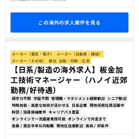
この海外の求人案件を見る
メーカー（電気・電子）
メーカー（自動車・機械）
メーカー（その他）
商社
出版・印刷・広告
【日系/製造の海外求人】板金加
工技術マネージャー（ハノイ近郊
勤務/好待遇）
語学力不問
学歴不問
管理職・マネジメント経験歓迎
シニア歓迎
特殊技能・高度な技術が活かせる
日系企業
現地採用社員活躍中
幹部 / 役員候補案件
キャリアパス豊富
オンラインで一次面接実施可能
オンラインで内定まで
急募 / 直近半年以内転職
現地在住者歓迎
高給 / 好条件