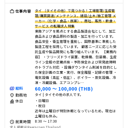
タイ （タイその他）で見つかる！工場管理/生産管
仕事内容
理/購買調達/メンテナンス、建設/土木/施工管理 メ
ーカー（化学・食品・医薬）、商社、販売・飲食・
サービス の転職求人特集
東南アジアを拠点とする食品製造会社として、加工
食品および食品原料の製造・加工を行っています。
食品安全・衛生管理を重視し、国際基準に準拠した
製造工程を採用しています。 顧客ニーズに応じた受
託生産や製品開発にも取り組んでいます。 【業務内
容】 ・フリーズドライ装置、乾燥機、包装機、生産
ライン全般の定期点検・予防保全および突発故障時
のトラブル対応 ・設備ダウンタイム削減を目的とし
た保全計画の立案・実行、保全履歴・記録の管理 ・
電気設備（高圧・低圧）、ボイラー・蒸気設備、冷
凍・冷蔵設備、エアコンプレ…
60,000 〜 100,000 (THB)
給料
タイ | タイその他の求人です。
勤務地
・日曜日
休日
・祝日
近年は土曜日が特別休暇となっているため。現在は
土曜日も休み。
8:30 〜 17:30
就業時間
求人掲載元Reeracoen Thailand