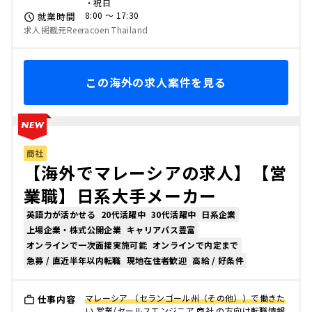
・祝日
8:00 〜 17:30
就業時間
求人掲載元Reeracoen Thailand
この海外の求人案件を見る
商社
【海外でマレーシアの求人】【営
業職】日系大手メーカー
英語力が活かせる
20代活躍中
30代活躍中
日系企業
上場企業・株式公開企業
キャリアパス豊富
オンラインで一次面接実施可能
オンラインで内定まで
急募 / 直近半年以内転職
現地在住者歓迎
高給 / 好条件
マレーシア （セランゴール州（その他））で働きた
仕事内容
い 営業/セールスエンジニア 商社 の方向け転職情報