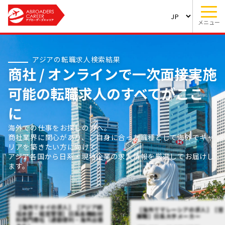
メニュー
アジアの転職求人検索結果
商社 / オンラインで一次面接実施
可能の転職求人のすべてがここ
に
海外での仕事をお探しの方へ。
商社業界に関心があり、ご自身に合った職種として海外でキャ
リアを築きたい方に向けて
アジア各国から日系・現地企業の求人情報を厳選してお届けし
ます。
【海外でタイの求人】【アジア統
【海外でマレーシアの求人】【営
括本部・経営管理】日系高機能材
業職】日系大手メーカー
料専門商社（通勤便利・海外出張