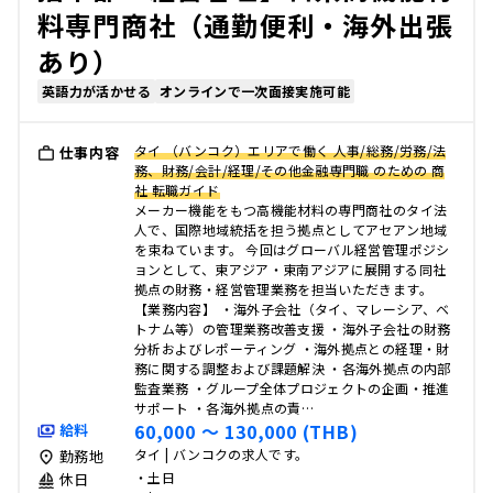
料専門商社（通勤便利・海外出張
あり）
英語力が活かせる
オンラインで一次面接実施可能
タイ （バンコク）エリアで働く 人事/総務/労務/法
仕事内容
務、財務/会計/経理/その他金融専門職 のための 商
社 転職ガイド
メーカー機能をもつ高機能材料の専門商社のタイ法
人で、国際地域統括を担う拠点としてアセアン地域
を束ねています。 今回はグローバル経営管理ポジシ
ョンとして、東アジア・東南アジアに展開する同社
拠点の財務・経営管理業務を担当いただきます。
【業務内容】 ・海外子会社（タイ、マレーシア、ベ
トナム等）の管理業務改善支援 ・海外子会社の財務
分析およびレポーティング ・海外拠点との経理・財
務に関する調整および課題解決 ・各海外拠点の内部
監査業務 ・グループ全体プロジェクトの企画・推進
サポート ・各海外拠点の責…
60,000 〜 130,000 (THB)
給料
タイ | バンコクの求人です。
勤務地
・土日
休日