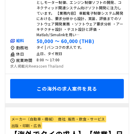
としモーター制御、エンジン制御ソフトの開発、コ
ネクティッド関連システム向けソフト開発に注力し
ています。 【業務内容】 車載電子制御システム開発
における、要求分析から設計、実装、評価までのソ
フトウェア開発業務 ・ソフトウェア要求分析 ・アー
キテクチャ設計 ・テスト設計と評価 ・
Matlab/Simulinkを用い…
50,000 〜 60,000 (THB)
給料
タイ | バンコクの求人です。
勤務地
土日、タイ祝日
休日
8:00 〜 17:00
就業時間
求人掲載元Reeracoen Thailand
この海外の求人案件を見る
メーカー（自動車・機械）
商社
販売・飲食・サービス
出版・印刷・広告
【海外でタイの求人】【営業】日