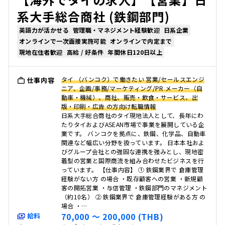
系大手総合商社 (鉄鋼部門)
英語力が活かせる
管理職・マネジメント経験歓迎
日系企業
オンラインで一次面接実施可能
オンラインで内定まで
現地在住者歓迎
高給 / 好条件
年間休日120日以上
タイ （バンコク）で働きたい 営業/セールスエンジ
仕事内容
ニア、企画/事務/マーケティング/PR メーカー（自
動車・機械）、商社、販売・飲食・サービス、出
版・印刷・広告 の方向け転職情報
日系大手総合商社のタイ現地法人として、長年にわ
たりタイおよびASEAN市場で事業を展開している企
業です。 バンコクを拠点に、鉄鋼、化学品、自動車
関連など幅広い分野を扱っています。 日本本社およ
びグループ会社との強固な連携を強みとし、現地密
着型の営業と国際商流を組み合わせたビジネスを行
っています。 【仕事内容】 ① 鉄鋼業界で 倉庫管理
経験がない方 の場合 ・既存顧客への営業 ・新規顧
客の開拓営業 ・与信管理 ・鉄鋼部門のマネジメント
（約10名） ② 鉄鋼業界で 倉庫管理経験がある方 の
場合 ・…
70,000 〜 200,000 (THB)
給料