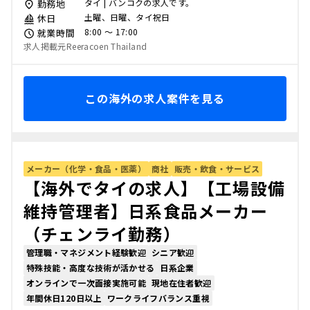
タイ | バンコクの求人です。
勤務地
土曜、日曜、タイ祝日
休日
8:00 〜 17:00
就業時間
求人掲載元Reeracoen Thailand
この海外の求人案件を見る
メーカー（化学・食品・医薬）
商社
販売・飲食・サービス
【海外でタイの求人】【工場設備
維持管理者】日系食品メーカー
（チェンライ勤務）
管理職・マネジメント経験歓迎
シニア歓迎
特殊技能・高度な技術が活かせる
日系企業
オンラインで一次面接実施可能
現地在住者歓迎
年間休日120日以上
ワークライフバランス重視