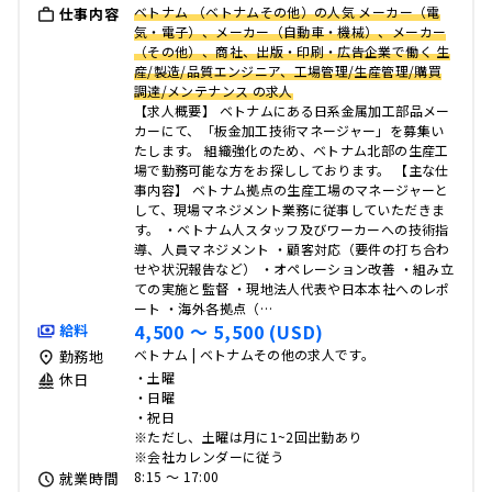
ベトナム （ベトナムその他）の人気 メーカー（電
仕事内容
気・電子）、メーカー（自動車・機械）、メーカー
（その他）、商社、出版・印刷・広告企業で働く 生
産/製造/品質エンジニア、工場管理/生産管理/購買
調達/メンテナンス の求人
【求人概要】 ベトナムにある日系金属加工部品メー
カーにて、「板金加工技術マネージャー」を募集い
たします。 組織強化のため、ベトナム北部の生産工
場で勤務可能な方をお探ししております。 【主な仕
事内容】 ベトナム拠点の生産工場のマネージャーと
して、現場マネジメント業務に従事していただきま
す。 ・ベトナム人スタッフ及びワーカーへの技術指
導、人員マネジメント ・顧客対応（要件の打ち合わ
せや状況報告など） ・オペレーション改善 ・組み立
ての実施と監督 ・現地法人代表や日本本社へのレポ
ート ・海外各拠点（…
4,500 〜 5,500 (USD)
給料
ベトナム | ベトナムその他の求人です。
勤務地
・土曜
休日
・日曜
・祝日
※ただし、土曜は月に1~2回出勤あり
※会社カレンダーに従う
8:15 〜 17:00
就業時間