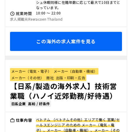
シュ休暇同様に在籍年数に応じて最大で10日までと
なっています。
10:00 〜 22:00
就業時間
求人掲載元Reeracoen Thailand
この海外の求人案件を見る
メーカー（電気・電子）
メーカー（自動車・機械）
メーカー（その他）
商社
出版・印刷・広告
【日系/製造の海外求人】技術営
業職（ハノイ近郊勤務/好待遇）
日系企業
高給 / 好条件
ベトナム （ベトナムその他）エリアで働く 営業/セ
仕事内容
ールスエンジニア のための メーカー（電気・電
子）、メーカー（自動車・機械）、メーカー（その