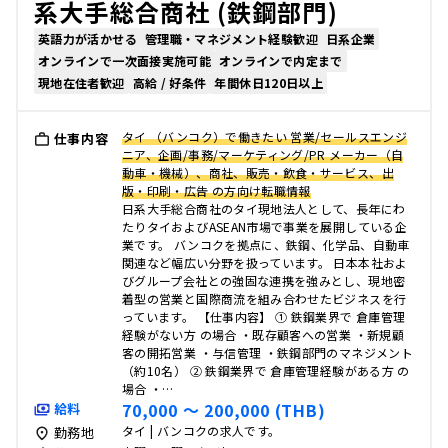
系大手総合商社 (鉄鋼部門)
英語力が活かせる
管理職・マネジメント経験歓迎
日系企業
オンラインで一次面接実施可能
オンラインで内定まで
現地在住者歓迎
高給 / 好条件
年間休日120日以上
タイ （バンコク）で働きたい 営業/セールスエンジ
仕事内容
ニア、企画/事務/マーケティング/PR メーカー（自
動車・機械）、商社、販売・飲食・サービス、出
版・印刷・広告 の方向け転職情報
日系大手総合商社のタイ現地法人として、長年にわ
たりタイおよびASEAN市場で事業を展開している企
業です。 バンコクを拠点に、鉄鋼、化学品、自動車
関連など幅広い分野を扱っています。 日本本社およ
びグループ会社との強固な連携を強みとし、現地密
着型の営業と国際商流を組み合わせたビジネスを行
っています。 【仕事内容】 ① 鉄鋼業界で 倉庫管理
経験がない方 の場合 ・既存顧客への営業 ・新規顧
客の開拓営業 ・与信管理 ・鉄鋼部門のマネジメント
（約10名） ② 鉄鋼業界で 倉庫管理経験がある方 の
場合 ・…
70,000 〜 200,000 (THB)
給料
タイ | バンコクの求人です。
勤務地