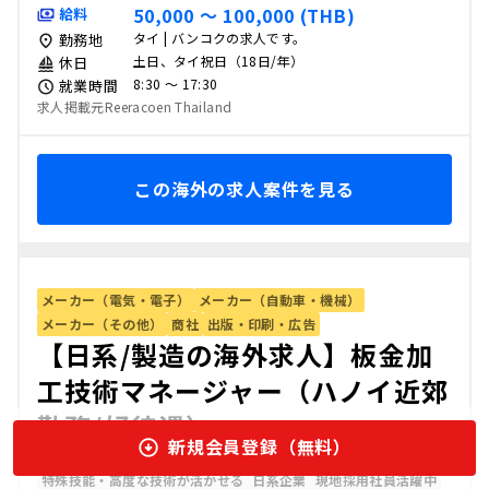
50,000 〜 100,000 (THB)
給料
タイ | バンコクの求人です。
勤務地
土日、タイ祝日（18日/年）
休日
8:30 〜 17:30
就業時間
求人掲載元Reeracoen Thailand
この海外の求人案件を見る
メーカー（電気・電子）
メーカー（自動車・機械）
メーカー（その他）
商社
出版・印刷・広告
【日系/製造の海外求人】板金加
工技術マネージャー（ハノイ近郊
勤務/好待遇）
新規会員登録（無料）
語学力不問
学歴不問
管理職・マネジメント経験歓迎
シニア歓迎
特殊技能・高度な技術が活かせる
日系企業
現地採用社員活躍中