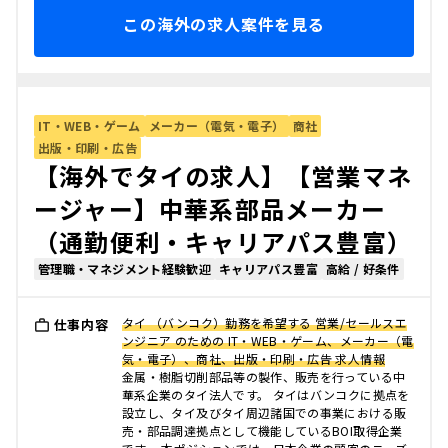
この海外の求人案件を見る
IT・WEB・ゲーム
メーカー（電気・電子）
商社
出版・印刷・広告
【海外でタイの求人】【営業マネ
ージャー】中華系部品メーカー
（通勤便利・キャリアパス豊富）
管理職・マネジメント経験歓迎
キャリアパス豊富
高給 / 好条件
タイ （バンコク）勤務を希望する 営業/セールスエ
仕事内容
ンジニア のための IT・WEB・ゲーム、メーカー（電
気・電子）、商社、出版・印刷・広告 求人情報
金属・樹脂切削部品等の製作、販売を行っている中
華系企業のタイ法人です。 タイはバンコクに拠点を
設立し、タイ及びタイ周辺諸国での事業における販
売・部品調達拠点として機能しているBOI取得企業