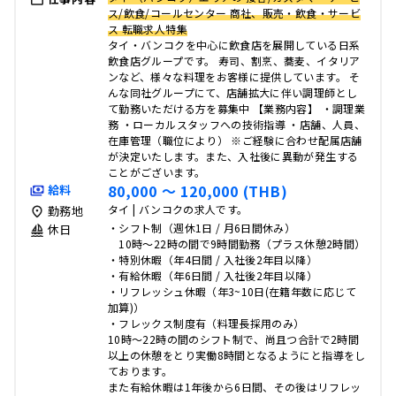
ス/飲食/コールセンター 商社、販売・飲食・サービ
ス 転職求人特集
タイ・バンコクを中心に飲食店を展開している日系
飲食店グループです。 寿司、割烹、蕎麦、イタリア
ンなど、様々な料理をお客様に提供しています。 そ
んな同社グループにて、店舗拡大に伴い調理師とし
て勤務いただける方を募集中 【業務内容】 ・調理業
務 ・ローカルスタッフへの技術指導 ・店舗、人員、
在庫管理（職位により） ※ご経験に合わせ配属店舗
が決定いたします。また、入社後に異動が発生する
ことがございます。
80,000 〜 120,000 (THB)
給料
タイ | バンコクの求人です。
勤務地
・シフト制（週休1日 / 月6日間休み）
休日
10時〜22時の間で9時間勤務（プラス休憩2時間）
・特別休暇（年4日間 / 入社後2年目以降）
・有給休暇（年6日間 / 入社後2年目以降）
・リフレッシュ休暇（年3~10日(在籍年数に応じて
加算)）
・フレックス制度有（料理長採用のみ）
10時〜22時の間のシフト制で、尚且つ合計で2時間
以上の休憩をとり実働8時間となるようにと指導をし
ております。
また有給休暇は1年後から6日間、その後はリフレッ