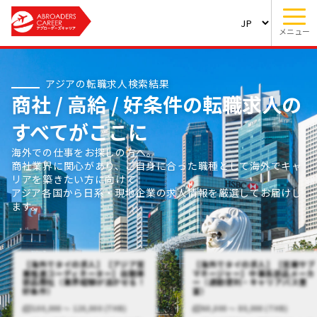
メニュー
アジアの転職求人検索結果
商社 / 高給 / 好条件の転職求人の
すべてがここに
海外での仕事をお探しの方へ。
商社業界に関心があり、ご自身に合った職種として海外でキャ
リアを築きたい方に向けて
アジア各国から日系・現地企業の求人情報を厳選してお届けし
ます。
【海外でタイの求人】【アジア営
【海外でタイの求人】【営業サブ
業推進コーディネーター】自動車
マネージャー】中華系部品メーカ
部品商社（業界経験が活かせる！
ー（通勤便利・キャリアパス豊
好条件）
富）
100,000 〜 120,000 (THB)
60,000 〜 80,000 (THB)