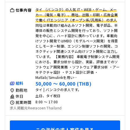
タイ （バンコク）の人気 IT・WEB・ゲーム、メー
仕事内容
カー（電気・電子）、商社、出版・印刷・広告企業
で働く ITエンジニア（オープン系/汎用系） の求人
同社は車載向け組み込みソフト開発、電子部品、半
導体の販売とシステム開発を行っており、ソフト開
発を中心に、ハード設計に携わっています。車載向
けソフト開発ではMBD（モデルベース開発）を得意
としモーター制御、エンジン制御ソフトの開発、コ
ネクティッド関連システム向けソフト開発に注力し
ています。 【業務内容】 車載電子制御システム開発
における、要求分析から設計、実装、評価までのソ
フトウェア開発業務 ・ソフトウェア要求分析 ・アー
キテクチャ設計 ・テスト設計と評価 ・
Matlab/Simulinkを用い…
50,000 〜 60,000 (THB)
給料
タイ | バンコクの求人です。
勤務地
土日、タイ祝日
休日
8:00 〜 17:00
就業時間
求人掲載元Reeracoen Thailand
この海外の求人案件を見る