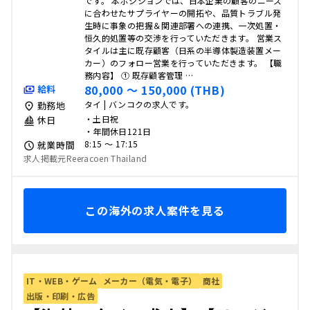
です。 本ポジションでは、日本企業の顧客のニーズ
に合わせたサプライヤーの開拓や、品質トラブル発
生時に事象の把握＆関連部署への連携、一次処置・
恒久的処置等の交渉を行っていただきます。 営業ス
タイルは主に既存顧客（日系の半導体製造装置メー
カー）のフォロー営業を行っていただきます。 【職
務内容】 ① 既存顧客管理 …
80,000 〜 150,000 (THB)
給料
タイ | バンコクの求人です。
勤務地
・土日祝
休日
・年間休日121日
8:15 〜 17:15
就業時間
求人掲載元Reeracoen Thailand
この海外の求人案件を見る
IT・WEB・ゲーム
メーカー（電気・電子）
商社
出版・印刷・広告