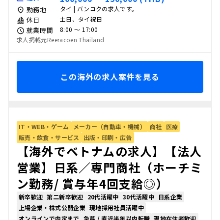
タイ | バンコクの求人です。
勤務地
土日、タイ祝日
休日
8:00 〜 17:00
就業時間
求人掲載元Reeracoen Thailand
この海外の求人案件を見る
IT・WEB・ゲーム
メーカー（自動車・機械）
商社
医療
販売・飲食・サービス
出版・印刷・広告
【海外でベトナムの求人】【法人
営業】日系／専門商社（ホーチミ
ン勤務/ 賞与年4回支給◎）
新卒歓迎
第二新卒歓迎
20代活躍中
30代活躍中
日系企業
上場企業・株式公開企業
現地採用社員活躍中
オンラインで内定まで
急募 / 直近半年以内転職
現地在住者歓迎