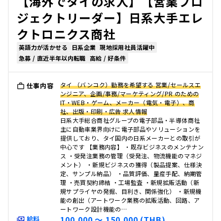
【海外でタイの求人】【営業プロ
ジェクトリーダー】日系大手エレ
クトロニクス商社
英語力が活かせる
日系企業
現地採用社員活躍中
急募 / 直近半年以内転職
高給 / 好条件
タイ （バンコク）勤務を希望する 営業/セールスエ
仕事内容
ンジニア、企画/事務/マーケティング/PR のための
IT・WEB・ゲーム、メーカー（電気・電子）、商
社、出版・印刷・広告 求人情報
日系大手総合商社グループの電子部品・半導体商社
主に自動車業界向けに電子部品やソリューションを
提供しており、タイ国内の日系メーカーとの取引が
中心です 【業務内容】 ・既存ビジネスのメンテナン
ス ・受発注業務の管理（受発注、物流機能のマネジ
メント） ・新規ビジネスの獲得（製品提案、仕様決
定、サンプル納品） ・品質評価、量産手配、納期管
理 ・売買契約締結 ・工場監査 ・新規拡販活動（新
規サプライヤの発掘、目利き、関係強化） ・新規機
能の創出（アートワーク業務の拡販活動、回路、ア
ートワーク設計機能の…
100,000 〜 150,000 (THB)
給料