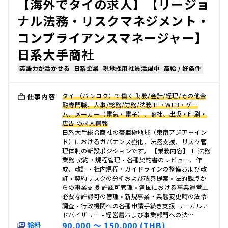
【海外でタイの求人】【リージョ
ナル法務・リスクマネジメント・
コンプライアンスマネージャー】
日系大手商社
英語力が活かせる
日系企業
現地採用社員活躍中
高給 / 好条件
タイ （バンコク）で働く 財務/会計/経理/その他金
仕事内容
融専門職、人事/総務/労務/法務 IT・WEB・ゲー
ム、メーカー（電気・電子）、商社、出版・印刷・
広告 の求人情報
日系大手総合商社の豪亜極地域（東南アジア＋イン
ド）におけるガバナンス強化、法務支援、リスク管
理体制の新設ポジションです。 【業務内容】 1. 法務
業務 契約・規程管理 • 各種契約書のレビュー、作
成、改訂 • 社内規程・ガイドラインの整備および改
訂 • 契約リスクの分析および改善提案 • 法的観点か
らの事業支援 許認可管理 • 各国における事業運営上
必要な許認可の管理 • 新規事業・業態変更時の法令
調査 • 行政機関への各種申請手続き支援 リーガルア
ドバイザリー • 経営層および事業部門への法…
90,000 〜 150,000 (THB)
給料