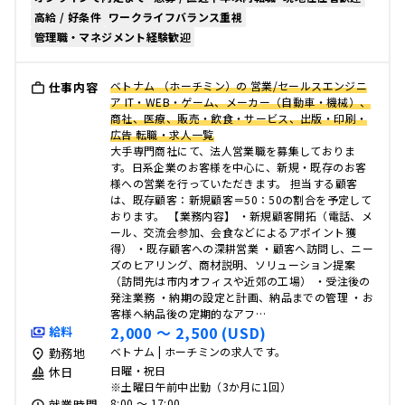
高給 / 好条件
ワークライフバランス重視
管理職・マネジメント経験歓迎
ベトナム （ホーチミン）の 営業/セールスエンジニ
仕事内容
ア IT・WEB・ゲーム、メーカー（自動車・機械）、
商社、医療、販売・飲食・サービス、出版・印刷・
広告 転職・求人一覧
大手専門商社にて、法人営業職を募集しておりま
す。日系企業のお客様を中心に、新規・既存のお客
様への営業を行っていただきます。 担当する顧客
は、既存顧客：新規顧客＝50：50の割合を予定して
おります。 【業務内容】 ・新規顧客開拓（電話、メ
ール、交流会参加、会食などによるアポイント獲
得） ・既存顧客への深耕営業 ・顧客へ訪問し、ニー
ズのヒアリング、商材説明、ソリューション提案
（訪問先は市内オフィスや近郊の工場） ・受注後の
発注業務 ・納期の設定と計画、納品までの管理 ・お
客様へ納品後の定期的なアフ…
2,000 〜 2,500 (USD)
給料
ベトナム | ホーチミンの求人です。
勤務地
日曜・祝日
休日
※土曜日午前中出勤（3か月に1回）
8:00 〜 17:00
就業時間