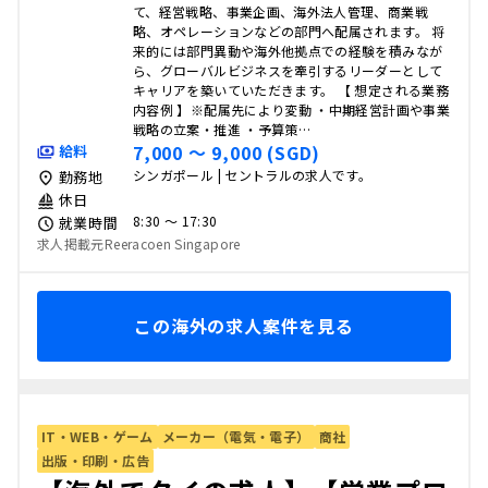
て、経営戦略、事業企画、海外法人管理、商業戦
略、オペレーションなどの部門へ配属されます。 将
来的には部門異動や海外他拠点での経験を積みなが
ら、グローバルビジネスを牽引するリーダーとして
キャリアを築いていただきます。 【 想定される業務
内容例 】※配属先により変動 ・中期経営計画や事業
戦略の立案・推進 ・予算策…
7,000 〜 9,000 (SGD)
給料
シンガポール | セントラルの求人です。
勤務地
休日
8:30 〜 17:30
就業時間
求人掲載元Reeracoen Singapore
この海外の求人案件を見る
IT・WEB・ゲーム
メーカー（電気・電子）
商社
出版・印刷・広告