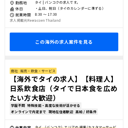
タイ | バンコクの求人です。
勤務地
・土日、祝日（タイのカレンダーに準ずる）
休日
8:30 〜 17:30
就業時間
求人掲載元Reeracoen Thailand
この海外の求人案件を見る
商社
販売・飲食・サービス
【海外でタイの求人】【料理人】
日系飲食店（タイで日本食を広め
たい方大歓迎）
学歴不問
特殊技能・高度な技術が活かせる
オンラインで内定まで
現地在住者歓迎
高給 / 好条件
タイ （バンコク）エリアの 接客/カスタマーサービ
仕事内容