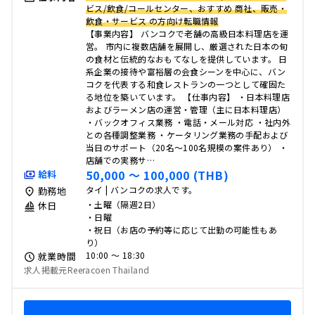
ビス/飲食/コールセンター、おすすめ 商社、販売・
飲食・サービス の方向け転職情報
【事業内容】 バンコクで老舗の高級日本料理店を運
営。 市内に複数店舗を展開し、厳選された日本の旬
の食材と伝統的なおもてなしを提供しています。 日
系企業の接待や富裕層の会食シーンを中心に、バン
コクを代表する和食レストランの一つとして確固た
る地位を築いています。 【仕事内容】 ・日本料理店
およびラーメン店の運営・管理（主に日本料理店）
・バックオフィス業務 ・電話・メール対応 ・社内外
との各種調整業務 ・ケータリング業務の手配および
当日のサポート（20名～100名規模の案件あり） ・
店舗での実務サ…
50,000 〜 100,000 (THB)
給料
タイ | バンコクの求人です。
勤務地
・土曜（隔週2日）
休日
・日曜
・祝日（お店の予約等に応じて出勤の可能性もあ
り）
10:00 〜 18:30
就業時間
求人掲載元Reeracoen Thailand