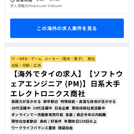
求人掲載元Reeracoen Vietnam
この海外の求人案件を見る
IT・WEB・ゲーム
メーカー（電気・電子）
商社
出版・印刷・広告
【海外でタイの求人】【ソフトウ
ェアエンジニア (PM)】日系大手
エレクトロニクス商社
英語力が活かせる
新卒歓迎
特殊技能・高度な技術が活かせる
20代活躍中
30代活躍中
日系企業
現地採用社員活躍中
オンラインで一次面接実施可能
急募 / 直近半年以内転職
現地在住者歓迎
高給 / 好条件
年間休日120日以上
ワークライフバランス重視
服装自由