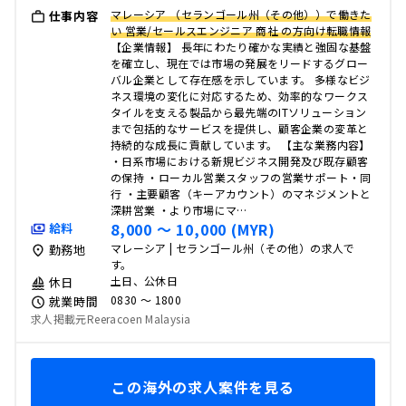
マレーシア （セランゴール州（その他））で働きた
仕事内容
い 営業/セールスエンジニア 商社 の方向け転職情報
【企業情報】 長年にわたり確かな実績と強固な基盤
を確立し、現在では市場の発展をリードするグロー
バル企業として存在感を示しています。 多様なビジ
ネス環境の変化に対応するため、効率的なワークス
タイルを支える製品から最先端のITソリューション
まで包括的なサービスを提供し、顧客企業の変革と
持続的な成長に貢献しています。 【主な業務内容】
・日系市場における新規ビジネス開発及び既存顧客
の保持 ・ローカル営業スタッフの営業サポート・同
行 ・主要顧客（キーアカウント）のマネジメントと
深耕営業 ・より市場にマ…
8,000 〜 10,000 (MYR)
給料
マレーシア | セランゴール州（その他）の求人で
勤務地
す。
土日、公休日
休日
0830 〜 1800
就業時間
求人掲載元Reeracoen Malaysia
この海外の求人案件を見る