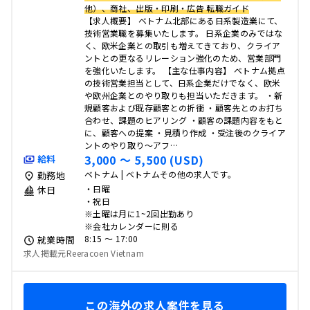
他）、商社、出版・印刷・広告 転職ガイド
【求人概要】 ベトナム北部にある日系製造業にて、
技術営業職を募集いたします。 日系企業のみではな
く、欧米企業との取引も増えてきており、クライア
ントとの更なるリレーション強化のため、営業部門
を強化いたします。 【主な仕事内容】 ベトナム拠点
の技術営業担当として、日系企業だけでなく、欧米
や欧州企業とのやり取りも担当いただきます。 ・新
規顧客および既存顧客との折衝 ・顧客先とのお打ち
合わせ、課題のヒアリング ・顧客の課題内容をもと
に、顧客への提案 ・見積り作成 ・受注後のクライア
ントのやり取り～アフ…
3,000 〜 5,500 (USD)
給料
ベトナム | ベトナムその他の求人です。
勤務地
・日曜
休日
・祝日
※土曜は月に1~2回出勤あり
※会社カレンダーに則る
8:15 〜 17:00
就業時間
求人掲載元Reeracoen Vietnam
この海外の求人案件を見る