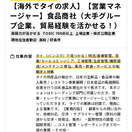
【海外でタイの求人】【営業マネ
ージャー】食品商社（大手グルー
プ企業、貿易経験を活かせる！）
英語力が活かせる
TOEIC 700点以上
上場企業・株式公開企業
現地在住者歓迎
高給 / 好条件
タイ （バンコク）で見つかる！物流/倉庫管理、営
仕事内容
業/セールスエンジニア、工場管理/生産管理/購買調
達/メンテナンス 商社、販売・飲食・サービス の転
職求人特集
タイの特産品の輸出や、日本の生鮮品・食品等の輸
入販売 / レストラン事業展開 / 日本産品の販路開拓
支援を行う日系食品系商社のタイ拠点です。 本ポジ
ションはトレーディング部門に所属いただき、営
業・トレーディング業務にマネージャーとして携わ
っていただきます。 タイでの業績は好調で、増員に
よる募集です。 【業務内容】 ・顧客からの問い合わ
せ、依頼対応、交渉 ・サプライヤー管理（原料の調
達から交渉・受発注、販売） ・国際物流の調整（三
国間貿易）、コスト管理 ・レポーティングまでの一
連の業務 ・その他…