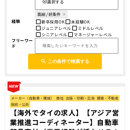
選択する
高給 / 好条件
経験
新卒採用OK
未経験OK
ジュニアレベル
ミドルレベル
シニアレベル
マネージャーレベル
フリーワー
ド
この条件で検索する
メーカー（自動車・機械）
商社
出版・印刷・広告
建築・不動産
政府・公共
【海外でタイの求人】【アジア営
業推進コーディネーター】自動車