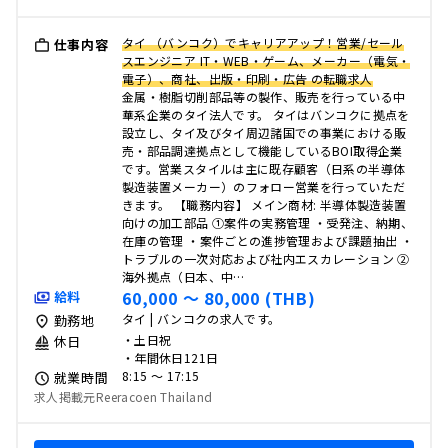
タイ （バンコク）でキャリアアップ！営業/セール
仕事内容
スエンジニア IT・WEB・ゲーム、メーカー（電気・
電子）、商社、出版・印刷・広告 の転職求人
金属・樹脂切削部品等の製作、販売を行っている中
華系企業のタイ法人です。 タイはバンコクに拠点を
設立し、タイ及びタイ周辺諸国での事業における販
売・部品調達拠点として機能しているBOI取得企業
です。営業スタイルは主に既存顧客（日系の半導体
製造装置メーカー）のフォロー営業を行っていただ
きます。 【職務内容】 メイン商材: 半導体製造装置
向けの加工部品 ①案件の実務管理 ・受発注、納期、
在庫の管理 ・案件ごとの進捗管理および課題抽出 ・
トラブルの一次対応および社内エスカレーション ②
海外拠点（日本、中…
60,000 〜 80,000 (THB)
給料
タイ | バンコクの求人です。
勤務地
・土日祝
休日
・年間休日121日
8:15 〜 17:15
就業時間
求人掲載元Reeracoen Thailand