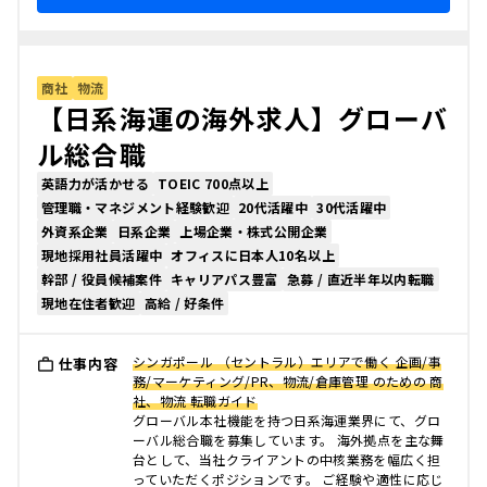
商社
物流
【日系海運の海外求人】グローバ
ル総合職
英語力が活かせる
TOEIC 700点以上
管理職・マネジメント経験歓迎
20代活躍中
30代活躍中
外資系企業
日系企業
上場企業・株式公開企業
現地採用社員活躍中
オフィスに日本人10名以上
幹部 / 役員候補案件
キャリアパス豊富
急募 / 直近半年以内転職
現地在住者歓迎
高給 / 好条件
シンガポール （セントラル）エリアで働く 企画/事
仕事内容
務/マーケティング/PR、物流/倉庫管理 のための 商
社、物流 転職ガイド
グローバル本社機能を持つ日系海運業界にて、グロ
ーバル総合職を募集しています。 海外拠点を主な舞
台として、当社クライアントの中核業務を幅広く担
っていただくポジションです。 ご経験や適性に応じ