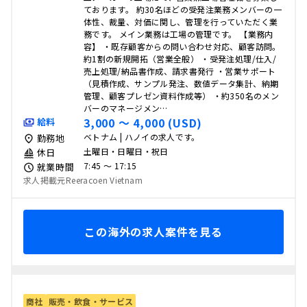
ております。 約30名ほどの受発注業務メンバーの一
体性、裁量、対価に関し、管理を行っていただく業
務です。 メイン業務は工場の管理です。 【業務内
容】 ・既存顧客からの問い合わせ対応、顧客訪問。
約1割の新規開拓（営業全般） ・受発注処理/仕入/
売上処理/納品書作成、請求書発行 ・営業サポート
（見積作成、サンプル発注、数値データ集計、納期
管理、顧客プレゼン資料作成等） ・約350名のメン
バーのマネージメン…
3,000 〜 4,000 (USD)
給料
ベトナム | ハノイの求人です。
勤務地
土曜日・日曜日・祝日
休日
7:45 〜 17:15
就業時間
求人掲載元Reeracoen Vietnam
この海外の求人案件を見る
商社
販売・飲食・サービス