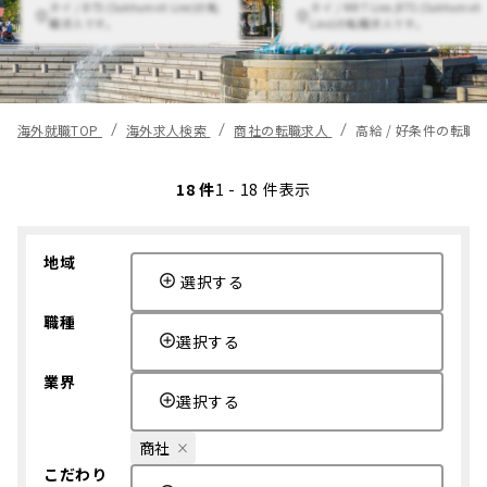
タイ / BTS (Sukhumvit Line)の転
タイ / MRT Line,BTS (Sukhumvit
職求人です。
Line)の転職求人です。
海外就職TOP
海外求人検索
商社の転職求人
高給 / 好条件の転職
18 件
1 - 18 件表示
地域
選択する
職種
選択する
業界
選択する
商社
こだわり