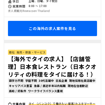
土曜、日曜、タイ祝日
休日
8:00 〜 17:00
就業時間
求人掲載元Reeracoen Thailand
この海外の求人案件を見る
商社
販売・飲食・サービス
【海外でタイの求人】【店舗管
理】日本食レストラン（日本クオ
リティの料理をタイに届ける！）
語学力不問
学歴不問
30代活躍中
日系企業
現地採用社員活躍中
キャリアパス豊富
急募 / 直近半年以内転職
現地在住者歓迎
高給 / 好条件
ワークライフバランス重視
タイ （バンコク）で働きたい 接客/カスタマーサー
仕事内容