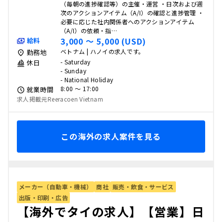
（毎朝の進捗確認等）の主催・運営 ・日次および週
次のアクションアイテム（A/I）の確認と進捗管理 ・
必要に応じた社内関係者へのアクションアイテム
（A/I）の依頼・指…
3,000 〜 5,000 (USD)
給料
ベトナム | ハノイの求人です。
勤務地
- Saturday
休日
- Sunday
- National Holiday
8:00 〜 17:00
就業時間
求人掲載元Reeracoen Vietnam
この海外の求人案件を見る
メーカー（自動車・機械）
商社
販売・飲食・サービス
出版・印刷・広告
【海外でタイの求人】【営業】日