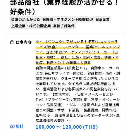
部品商社（業界経験が活かせる！
好条件）
英語力が活かせる
管理職・マネジメント経験歓迎
日系企業
上場企業・株式公開企業
高給 / 好条件
タイ （バンコク）で見つかる！接客/カスタマーサ
仕事内容
ービス/飲食/コールセンター、営業/セールスエンジ
ニア、企画/事務/マーケティング/PR メーカー（自
動車・機械）、商社、出版・印刷・広告、建築・不
動産、政府・公共 の転職求人特集
自動車関連部品の日系商社です。 自動車メーカーお
よびTier1サプライヤー向けに、部品提案・販売・調
整業務を行い、グループ各拠点と連携したビジネス
を展開しています。タイ拠点は地域統括機能も担
い、営業活動および各国拠点との調整業務を行って
います。 【業務内容】 ・自動車メーカーおよび
Tier1サプライヤー向け窓口対応（営業・オペレーシ
ョン・品質関連） ・グループ各拠点および営業担当
者との調整・サポート業務 ・製品提案、見積作成、
価格交渉 ・受注管理および日々のオーダー状況・生
産準備進捗の管理 ・…
100,000 〜 120,000 (THB)
給料