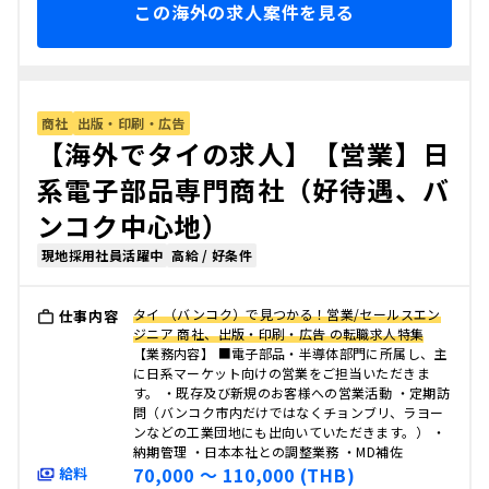
この海外の求人案件を見る
商社
出版・印刷・広告
【海外でタイの求人】【営業】日
系電子部品専門商社（好待遇、バ
ンコク中心地）
現地採用社員活躍中
高給 / 好条件
タイ （バンコク）で見つかる！営業/セールスエン
仕事内容
ジニア 商社、出版・印刷・広告 の転職求人特集
【業務内容】 ■電子部品・半導体部門に所属し、主
に日系マーケット向けの営業をご担当いただきま
す。 ・既存及び新規のお客様への営業活動 ・定期訪
問（バンコク市内だけではなくチョンブリ、ラヨー
ンなどの工業団地にも出向いていただきます。） ・
納期管理 ・日本本社との調整業務 ・MD補佐
70,000 〜 110,000 (THB)
給料