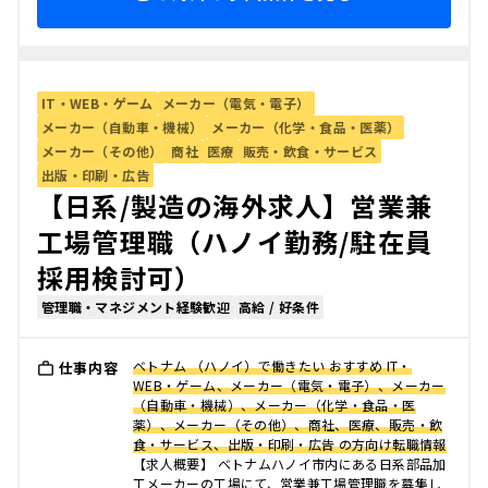
IT・WEB・ゲーム
メーカー（電気・電子）
メーカー（自動車・機械）
メーカー（化学・食品・医薬）
メーカー（その他）
商社
医療
販売・飲食・サービス
出版・印刷・広告
【日系/製造の海外求人】営業兼
工場管理職（ハノイ勤務/駐在員
採用検討可）
管理職・マネジメント経験歓迎
高給 / 好条件
ベトナム （ハノイ）で働きたい おすすめ IT・
仕事内容
WEB・ゲーム、メーカー（電気・電子）、メーカー
（自動車・機械）、メーカー（化学・食品・医
薬）、メーカー（その他）、商社、医療、販売・飲
食・サービス、出版・印刷・広告 の方向け転職情報
【求人概要】 ベトナムハノイ市内にある日系部品加
工メーカーの工場にて、営業兼工場管理職を募集し