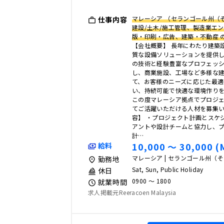
マレーシア （セランゴール州（
仕事内容
建設/土木/施工管理、製造業エン
版・印刷・広告、建築・不動産 
【会社概要】 長年にわたり建築
質な設備ソリューションを提供
の技術と経験豊富なプロフェッ
し、商業施設、工場など多様な
て、お客様のニーズに応じた最
い、持続可能で快適な環境作り
この度マレーシア拠点でプロジ
てご活躍いただける人材を募集い
容】 ・プロジェクト計画とスケ
アントや設計チームと協力し、
計…
10,000 〜 30,000 (
給料
マレーシア | セランゴール州（
勤務地
Sat, Sun, Public Holiday
休日
0900 〜 1800
就業時間
求人掲載元Reeracoen Malaysia