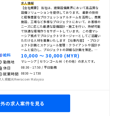
求人情報
【会社概要】 当社は、建築設備業界において高品質な
設備ソリューションを提供しております。 最新の技術
と経験豊富なプロフェッショナルチームを活用し、商業
施設、工場など多様なプロジェクトにおいて、お客様の
ニーズに応じた最適な設備設計・施工を行い、持続可能
で快適な環境作りをサポートしています。 この度マレ
ーシア拠点でプロジェクトマネージャーとしてご活躍い
ただける人材を募集いたします 【仕事内容】 ・プロジ
ェクト計画とスケジュール管理：クライアントや設計チ
ームと協力し、プロジェクトの詳細な計画を策定。…
10,000 〜 30,000 (MYR)
給料
マレーシア | セランゴール州（その他）の求人です。
勤務地
08:30 - 17:50 / 平日勤務
休日
0830 〜 1730
就業時間
求人掲載元Reeracoen Malaysia
海外の求人案件を見る