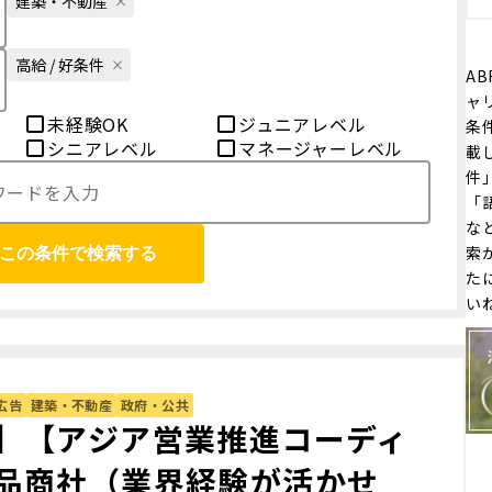
建築・不動産
高給 / 好条件
AB
ャ
未経験OK
ジュニアレベル
条
シニアレベル
マネージャーレベル
載
件
「
な
索
この条件で検索する
た
い
広告
建築・不動産
政府・公共
】【アジア営業推進コーディ
品商社（業界経験が活かせ