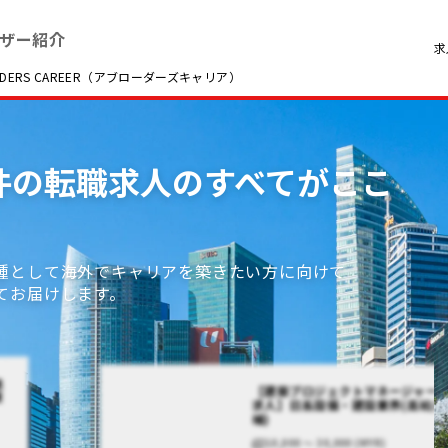
ザー紹介
求
RS CAREER（アブローダーズキャリア）
好条件の転職求人のすべてがここ
種として海外でキャリアを築きたい方に向けて
てお届けします。
進
【建築プロジェクトマネージャー
業
求人】日系設備・建設業界(高給/
補)
10,000 〜 30,000 (MYR)