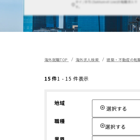
タイ / BTS (Sukhumvit Line)の転職求人で
す。
海外就職TOP
海外求人検索
建築・不動産の転
15 件
1 - 15 件表示
地域
選択する
職種
選択する
業界