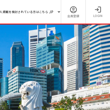
人掲載を検討されている方はこちら
LOGIN
会員登録
【海外でマレーシアの求人】
の海外
ジェクトマネージャー】日系
幹部候
業界(高給/幹部候補)
10,000 〜 30,000 (MYR)