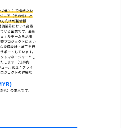
その他））で働きたい
ジニア（その他） 出
の方向け転職情報
設備業界において高品
している企業です。最新
ショナルチームを活用
建築プロジェクトにおい
適な設備設計・施工を行
をサポートしています。
ェクトマネージャーとし
たします 【仕事内
ジュール管理：クライ
プロジェクトの詳細な
MYR)
その他）の求人です。