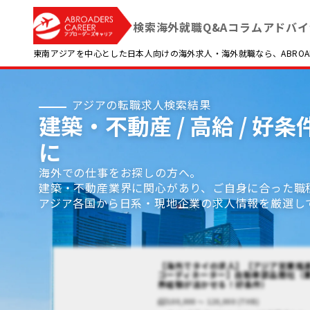
検索
海外就職Q&A
コラム
アドバイ
東南アジアを中心とした日本人向けの海外求人・海外就職なら、ABROADE
アジアの転職求人検索結果
建築・不動産 / 高給 / 
に
海外での仕事をお探しの方へ。
建築・不動産業界に関心があり、ご自身に合った職
アジア各国から日系・現地企業の求人情報を厳選し
【海外でタイの求人】【アジア営業推
コーディネーター】自動車部品商社（
界経験が活かせる！好条件）
100,000 〜 120,000 (THB)