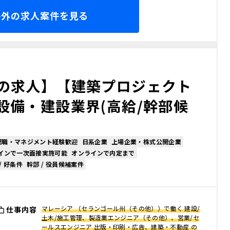
海外の求人案件を見る
の求人】【建築プロジェクト
設備・建設業界(高給/幹部候
理職・マネジメント経験歓迎
日系企業
上場企業・株式公開企業
インで一次面接実施可能
オンラインで内定まで
/ 好条件
幹部 / 役員候補案件
マレーシア （セランゴール州（その他））で働く 建設/
仕事内容
土木/施工管理、製造業エンジニア（その他）、営業/セ
ールスエンジニア 出版・印刷・広告、建築・不動産 の