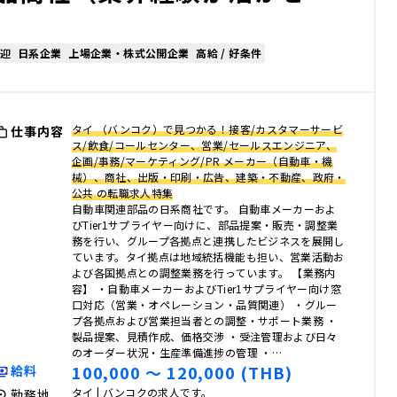
迎
日系企業
上場企業・株式公開企業
高給 / 好条件
タイ （バンコク）で見つかる！接客/カスタマーサービ
仕事内容
ス/飲食/コールセンター、営業/セールスエンジニア、
企画/事務/マーケティング/PR メーカー（自動車・機
械）、商社、出版・印刷・広告、建築・不動産、政府・
公共 の転職求人特集
自動車関連部品の日系商社です。 自動車メーカーおよ
びTier1サプライヤー向けに、部品提案・販売・調整業
務を行い、グループ各拠点と連携したビジネスを展開し
ています。タイ拠点は地域統括機能も担い、営業活動お
よび各国拠点との調整業務を行っています。 【業務内
容】 ・自動車メーカーおよびTier1サプライヤー向け窓
口対応（営業・オペレーション・品質関連） ・グルー
プ各拠点および営業担当者との調整・サポート業務 ・
製品提案、見積作成、価格交渉 ・受注管理および日々
のオーダー状況・生産準備進捗の管理 ・…
100,000 〜 120,000 (THB)
給料
タイ | バンコクの求人です。
勤務地